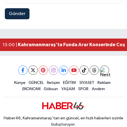
Gönder
Kahramanmaraş Elbistan’da İdris Altun Taziye ve
23:59 |
Kahramanmaraş Ağustos Fuarı'nda Ailelere Öze
23:51 |
Kahramanmaraş’ta Otomobil Yan Yattı: 3 Yaralı
23:48 |
Kahramanmaraş’ta orman yangını kontrol altına
16:48 |
Kahramanmaraş'ta Funda Arar Konserinde Coşku
15:00 |
Kahramanmaraş Depreminin Etkisi Bitmedi? Uzma
11:18 |
Kahramanmaraşlı Kaptan Bodrum'da Teknede 
09:30 |
Gaziantep Nurdağı'nda 4.5 Büyüklüğünde Depre
08:12 |
Künye
GÜNCEL
İletişim
EĞİTİM
SİYASET
Reklam
EKONOMİ
Göksun
YAŞAM
SPOR
Andırın
Haber46, Kahramanmaraş'tan en güncel, en hızlı haberleri sizinle
buluşturuyor.