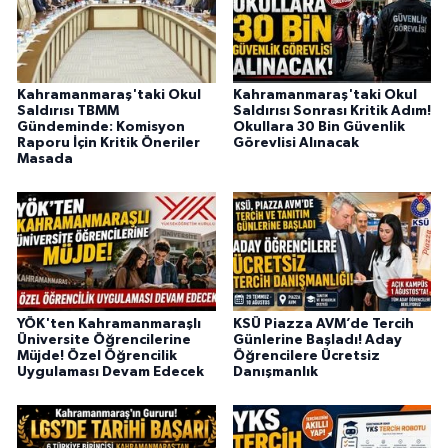
KİTAP
HEDEF2020
Kahramanmaraş'taki Okul
Kahramanmaraş'taki Okul
OTOMOBİL
Saldırısı TBMM
Saldırısı Sonrası Kritik Adım!
Gündeminde: Komisyon
Okullara 30 Bin Güvenlik
Raporu İçin Kritik Öneriler
Görevlisi Alınacak
MİZAH
Masada
TARİH
Genel
Politika
YÖK'ten Kahramanmaraşlı
KSÜ Piazza AVM’de Tercih
Üniversite Öğrencilerine
Günlerine Başladı! Aday
Müjde! Özel Öğrencilik
Öğrencilere Ücretsiz
YEREL
Uygulaması Devam Edecek
Danışmanlık
BÖLGEDEN