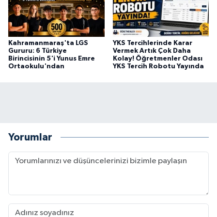
BİLİM TEKNOLOJİ
ASAYİŞ
Kahramanmaraş'ta LGS
YKS Tercihlerinde Karar
Gururu: 6 Türkiye
Vermek Artık Çok Daha
SEÇİM 2015
Birincisinin 5'i Yunus Emre
Kolay! Öğretmenler Odası
Ortaokulu'ndan
YKS Tercih Robotu Yayında
ÇEVRE
BİLİM VE TEKNOLOJİ
YARIŞMALAR
Yorumlar
TANITIM
HABERDE İNSAN