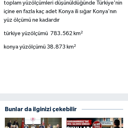
toplam yüzölçümleri düşünüldüğünde Türkiye'nin
içine en fazla kaç adet Konya ili sığar Konya'nın
SEÇİM 2011
yüz ölçümü ne kadardır
ÜÇÜNCÜ SAYFA
türkiye yüzölçümü 783.562 km²
BİLİMNET
konya yüzölçümü 38.873 km²
Yemek
SİVİL TOPLUM
SEÇİM 2014
KİM KİMDİR
Bunlar da ilginizi çekebilir
ÇEK GÖNDER