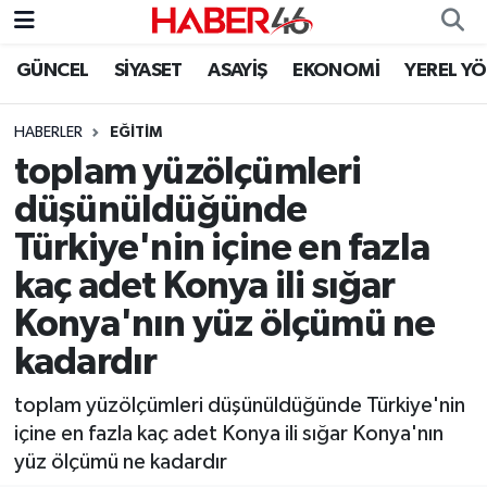
GÜNCEL
SİYASET
ASAYİŞ
EKONOMİ
YEREL Y
GÜNCEL
Nöbetçi Eczaneler
HABERLER
EĞİTİM
SİYASET
Hava Durumu
toplam yüzölçümleri
EKONOMİ
Kahramanmaraş Namaz Vakitleri
düşünüldüğünde
Türkiye'nin içine en fazla
SPOR
Trafik Durumu
kaç adet Konya ili sığar
YAŞAM
Süper Lig Puan Durumu ve Fikstür
Konya'nın yüz ölçümü ne
kadardır
TEKNOLOJİ
Tüm Manşetler
toplam yüzölçümleri düşünüldüğünde Türkiye'nin
SAĞLIK
Son Dakika Haberleri
içine en fazla kaç adet Konya ili sığar Konya'nın
yüz ölçümü ne kadardır
EĞİTİM
Haber Arşivi