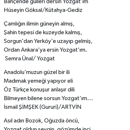
Bahçende gülleri dersin Yozgat’ım
Hüseyin Göksal/Kütahya-Gediz
Çamlığın ilimin güneyin almış,
Şahin tepesi de kuzeyde kalmış,
Sorgun'dan Yerköy'e uzayıp gelmiş,
Ordan Ankara'ya ersin Yozgat'ım.
Semra Ünal/ Yozgat
Anadolu'muzun güzel bir ili
Madımak yemeği yapıyor eli
Öz Türkçe konuşur anlaşır dili
Bilmeyen bilene sorsun Yozgat'ım...
İsmail ŞİMŞEK (Gururi)/ARTVİN
Asıl adın Bozok, Oğuzda öncü,
Yozgat oldun sevgin, gözümde inci.