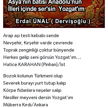
BİLİM TEKNOLOJİ
ASAYİŞ
SEÇİM 2015
Arap aşı testi kebabı sende
ÇEVRE
Nevşehir, Kırşehir vardır çevrende
Toprak zenginliği çoktur bünyende
BİLİM VE TEKNOLOJİ
Herkes gelip seni görsün Yozgat'ım...
Hatice KARAHAN (Pinhan)/İst
YARIŞMALAR
Bozok kolunun Türkmeni olup
TANITIM
Severek burayı yurt tutup kalıp
Körpe fidanlara neşeler salıp
HABERDE İNSAN
Nesiller meyveni dersin Yozgat'ım
Müberra Kırdı/Ankara