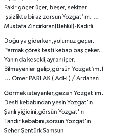
Fakir göçer üçer, beşer, sekizer
İşsizlikte biraz zorsun Yozgat’ım. …
Mustafa Zincirkıran(Behlül)-Kadirli
Doğu ya giderken,yolumuz geçer.
Parmak çörek testi kebap baş çeker.
Yanın da kesekli,ayranı içer.
Bilmeyenler gelip,görsün Yozgat'ım.!
... Ömer PARLAK ( Adl-i ) / Ardahan
Görmek isteyenler,gezsin Yozgat'ım.
Desti kebabından yesin Yozgat'ın
Şanlı yiğidini,görsün Yozgat'ın
Tandır kebabını,sorsun Yozgat'ın
Seher Şentürk Samsun