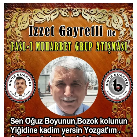
KİTAP
HEDEF2020
OTOMOBİL
MİZAH
TARİH
Genel
Politika
YEREL
BÖLGEDEN