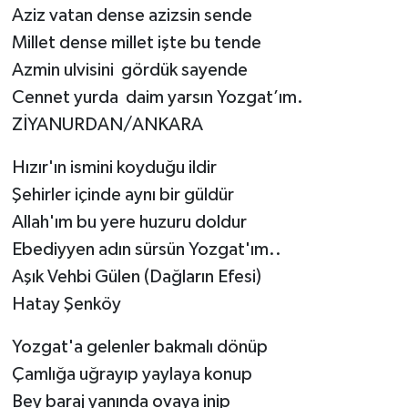
Aziz vatan dense azizsin sende
Millet dense millet işte bu tende
Azmin ulvisini gördük sayende
Cennet yurda daim yarsın Yozgat’ım.
ZİYANURDAN/ANKARA
Hızır'ın ismini koyduğu ildir
Şehirler içinde aynı bir güldür
Allah'ım bu yere huzuru doldur
Ebediyyen adın sürsün Yozgat'ım..
Aşık Vehbi Gülen (Dağların Efesi)
Hatay Şenköy
Yozgat'a gelenler bakmalı dönüp
Çamlığa uğrayıp yaylaya konup
Bey baraj yanında ovaya inip