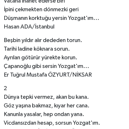
Vatana ihanet ederse biri
İpini çekmekten dönmezki geri
Düşmanın korktuğu yersin Yozgat'ım...
Hasan ADA/İstanbul
Beşbin yıldır alır dededen torun.
Tarihi ladine köknara sorun.
Ayrılan götürür yürekte korun.
Çapanoğlu gibi sersin Yozgat'ım...
Er Tuğrul Mustafa ÖZYURT/NİKSAR
2
Dünya tepki vermez, akan bu kana.
Göz yaşına bakmaz, kıyar her cana.
Kanunla yasalar, hep ondan yana.
Vicdansızdan hesap, sorsun Yozgat'ım.