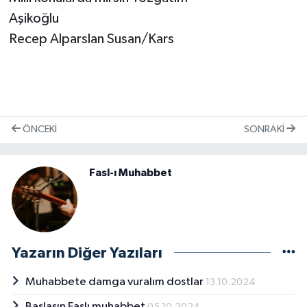
Aşikoğlu
Recep Alparslan Susan/Kars
ÖNCEKI
SONRAKI
Fasl-ı Muhabbet
Yazarın Diğer Yazıları
Muhabbete damga vuralım dostlar
13.10.2024
Başlasın Faslı muhabbet
05.10.2024