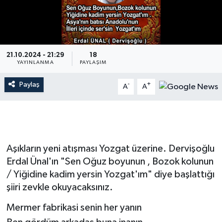
İLÇE HABERLERİ
KÜLTÜR-SANAT
21.10.2024 - 21:29
18
YAYINLANMA
PAYLAŞIM
KSÜ
Paylaş
-
+
A
A
DÜNYA
ROPORTAJ
MAGAZİN
Aşıkların yeni atışması Yozgat üzerine. Dervişoğlu
Erdal Ünal'ın "Sen Oğuz boyunun , Bozok kolunun
KADIN-AİLE
/ Yiğidine kadim yersin Yozgat'ım" diye başlattığı
şiiri zevkle okuyacaksınız.
YEREL YÖNETİM
Mermer fabrikasi senin her yanın
MEDYA