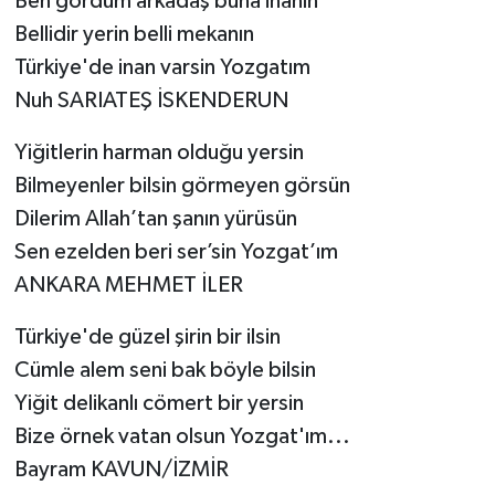
Ben gördüm arkadaş buna inanın
Bellidir yerin belli mekanın
SEÇİM 2011
Türkiye'de inan varsin Yozgatım
Nuh SARIATEŞ İSKENDERUN
ÜÇÜNCÜ SAYFA
Yiğitlerin harman olduğu yersin
BİLİMNET
Bilmeyenler bilsin görmeyen görsün
Dilerim Allah’tan şanın yürüsün
Yemek
Sen ezelden beri ser’sin Yozgat’ım
SİVİL TOPLUM
ANKARA MEHMET İLER
SEÇİM 2014
Türkiye'de güzel şirin bir ilsin
Cümle alem seni bak böyle bilsin
KİM KİMDİR
Yiğit delikanlı cömert bir yersin
Bize örnek vatan olsun Yozgat'ım...
ÇEK GÖNDER
Bayram KAVUN/İZMİR