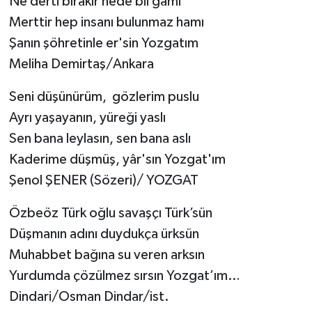
Ne derti bırakır nede bil gamı
Merttir hep insanı bulunmaz hamı
Şanın şöhretinle er'sin Yozgatım
Meliha Demirtaş/Ankara
Seni düşünürüm, gözlerim puslu
Ayrı yaşayanın, yüreği yaslı
Sen bana leylasın, sen bana aslı
Kaderime düşmüş, yâr'sın Yozgat'ım
Şenol ŞENER (Sözeri)/ YOZGAT
Özbeöz Türk oğlu savaşçı Türk’sün
Düşmanın adını duydukça ürksün
Muhabbet bağına su veren arksın
Yurdumda çözülmez sırsın Yozgat’ım…
Dindari/Osman Dindar/ist.