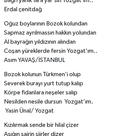
Bağrı yanık'lara yâr'sın Yozgat'ım..
Erdal çenitdağ
Oğuz boylarının Bozok kolundan
Sapmaz ayrılmassın hakkın yolundan
Al bayrağın yıldızının alından
Coşan yüreklerde fersin Yozgat'ım..
Asım YAVAŞ/İSTANBUL
Bozok kolunun Türkmen'i olup
Severek burayı yurt tutup kalıp
Körpe fidanlara neşeler salıp
Nesilden nesile dursun Yozgat'ım.
Yasin Ünal/ Yozgat
Kızılırmak sende bir hilal çizer
Aşığın şairin şiirler dizer