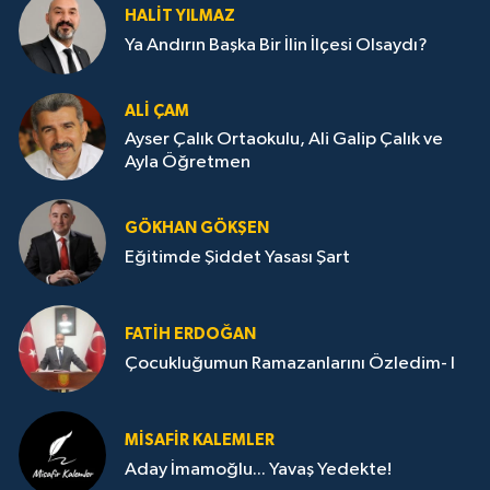
HALIT YILMAZ
Ya Andırın Başka Bir İlin İlçesi Olsaydı?
ALI ÇAM
Ayser Çalık Ortaokulu, Ali Galip Çalık ve
Ayla Öğretmen
GÖKHAN GÖKŞEN
Eğitimde Şiddet Yasası Şart
FATIH ERDOĞAN
Çocukluğumun Ramazanlarını Özledim- I
MISAFIR KALEMLER
Aday İmamoğlu... Yavaş Yedekte!