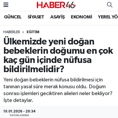
GÜNCEL
SİYASET
ASAYİŞ
EKONOMİ
YEREL Y
GÜNCEL
Nöbetçi Eczaneler
HABERLER
EĞİTİM
SİYASET
Hava Durumu
Ülkemizde yeni doğan
EKONOMİ
Kahramanmaraş Namaz Vakitleri
bebeklerin doğumu en çok
kaç gün içinde nüfusa
SPOR
Trafik Durumu
bildirilmelidir?
YAŞAM
Süper Lig Puan Durumu ve Fikstür
Yeni doğan bebeklerin nüfusa bildirilmesi için
tanınan yasal süre merak konusu oldu. Doğum
TEKNOLOJİ
Tüm Manşetler
sonrası işlemleri geciktiren aileleri neler bekliyor?
İşte detaylar.
SAĞLIK
Son Dakika Haberleri
10.01.2026 - 20:34
EĞİTİM
Haber Arşivi
YAYINLANMA