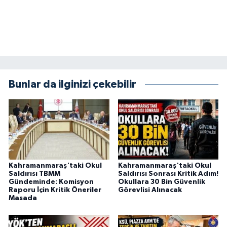
BİLİM TEKNOLOJİ
ASAYİŞ
SEÇİM 2015
Bunlar da ilginizi çekebilir
ÇEVRE
BİLİM VE TEKNOLOJİ
YARIŞMALAR
TANITIM
Kahramanmaraş'taki Okul
Kahramanmaraş'taki Okul
Saldırısı TBMM
Saldırısı Sonrası Kritik Adım!
Gündeminde: Komisyon
Okullara 30 Bin Güvenlik
HABERDE İNSAN
Raporu İçin Kritik Öneriler
Görevlisi Alınacak
Masada