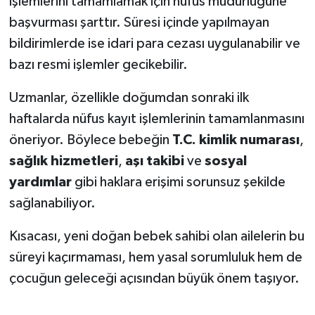
işlemlerini tamamlamak için nüfus müdürlüğüne
KİTAP
başvurması şarttır. Süresi içinde yapılmayan
HEDEF2020
bildirimlerde ise idari para cezası uygulanabilir ve
bazı resmi işlemler gecikebilir.
OTOMOBİL
Uzmanlar, özellikle doğumdan sonraki ilk
MİZAH
haftalarda nüfus kayıt işlemlerinin tamamlanmasını
öneriyor. Böylece bebeğin
T.C. kimlik numarası
,
TARİH
sağlık hizmetleri
,
aşı takibi
ve
sosyal
yardımlar
gibi haklara erişimi sorunsuz şekilde
Genel
sağlanabiliyor.
Politika
Kısacası, yeni doğan bebek sahibi olan ailelerin bu
YEREL
süreyi kaçırmaması, hem yasal sorumluluk hem de
çocuğun geleceği açısından büyük önem taşıyor.
BÖLGEDEN