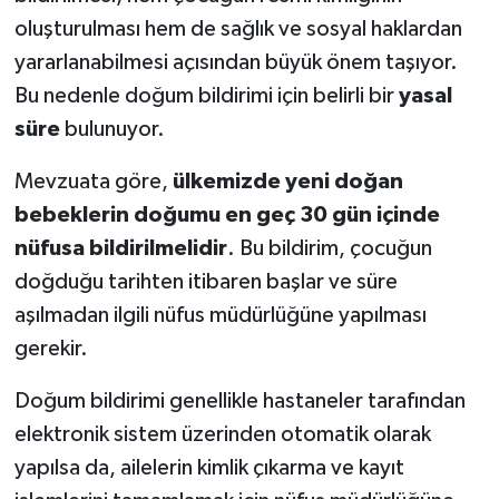
oluşturulması hem de sağlık ve sosyal haklardan
SEÇİM 2011
yararlanabilmesi açısından büyük önem taşıyor.
Bu nedenle doğum bildirimi için belirli bir
yasal
ÜÇÜNCÜ SAYFA
süre
bulunuyor.
BİLİMNET
Mevzuata göre,
ülkemizde yeni doğan
bebeklerin doğumu en geç 30 gün içinde
Yemek
nüfusa bildirilmelidir
. Bu bildirim, çocuğun
SİVİL TOPLUM
doğduğu tarihten itibaren başlar ve süre
aşılmadan ilgili nüfus müdürlüğüne yapılması
SEÇİM 2014
gerekir.
KİM KİMDİR
Doğum bildirimi genellikle hastaneler tarafından
elektronik sistem üzerinden otomatik olarak
ÇEK GÖNDER
yapılsa da, ailelerin kimlik çıkarma ve kayıt