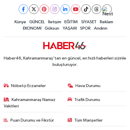
Kahramanmaraş'ta Korku Dolu Anlar! Metruk Bi
15:10 |
Müge Anlı'da gündeme gelen Palu Ailesi Davasın
12:48 |
Tayland'daki Okul Saldırısı Kahramanmaraş Acısı
Künye
GÜNCEL
İletişim
EĞİTİM
SİYASET
Reklam
12:39 |
EKONOMİ
Göksun
YAŞAM
SPOR
Andırın
Kahramanmaraş'taki Okul Saldırısı Sonrası Kritik
12:31 |
Kahramanmaraş Ağustos Fuarı'nda Funda Arar R
12:31 |
Kahramanmaraş'ta Hacı Murat Caddesi Baştan S
12:20 |
Kahramanmaraş'ta Madrigal Coşkusu! Fuar Alanı
12:09 |
Haber46, Kahramanmaraş'tan en güncel, en hızlı haberleri sizinle
Kahramanmaraş'ta Said Bey Sitesi Davasında 3 K
12:06 |
buluşturuyor.
Nöbetçi Eczaneler
Hava Durumu
Kahramanmaraş Namaz
Trafik Durumu
Vakitleri
Puan Durumu ve Fikstür
Tüm Manşetler