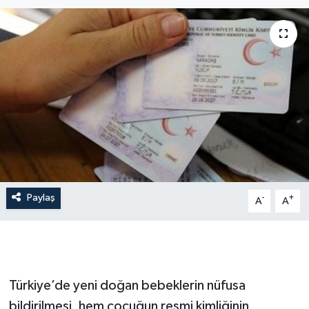
İLÇE HABERLERİ
KÜLTÜR-SANAT
KSÜ
DÜNYA
ROPORTAJ
Paylaş
-
+
MAGAZİN
A
A
KADIN-AİLE
YEREL YÖNETİM
Türkiye’de yeni doğan bebeklerin nüfusa
bildirilmesi, hem çocuğun resmi kimliğinin
MEDYA