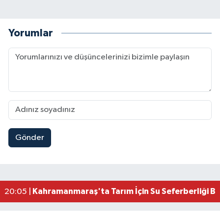
Yorumlar
Gönder
Çerçeve Yasa Adalet Komisyonu'ndan Geçti! Gö
09:11 |
Kahramanmaraş'taki Okul Saldırısı TBMM Günde
09:04 |
Kahramanmaraş'ta Uluslararası Bisiklet Heyecan
22:09 |
Kahramanmaraş'ta Pusula Maraş Eğitim Merkezi
20:14 |
Kahramanmaraş'ta Tarım İçin Su Seferberliği Ba
20:05 |
Kahramanmaraş'ta 5 Kilometrelik Yolda Sıcak As
20:02 |
Kahramanmaraş'ta Şüpheli Ölüm! Uzman Çavuşu
15:22 |