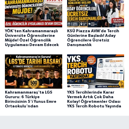
YÖK'ten Kahramanmaraşlı
KSÜ Piazza AVM’de Tercih
Üniversite Öğrencilerine
Günlerine Başladı! Aday
Müjde! Özel Öğrencilik
Öğrencilere Ücretsiz
Uygulaması Devam Edecek
Danışmanlık
Kahramanmaraş'ta LGS
YKS Tercihlerinde Karar
Gururu: 6 Türkiye
Vermek Artık Çok Daha
Birincisinin 5'i Yunus Emre
Kolay! Öğretmenler Odası
Ortaokulu'ndan
YKS Tercih Robotu Yayında