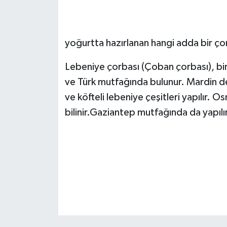
SEÇİM 2011
yoğurtta hazırlanan hangi adda bir ço
ÜÇÜNCÜ SAYFA
Lebeniye çorbası (Çoban çorbası), bi
BİLİMNET
ve Türk mutfağında bulunur. Mardin de
ve köfteli lebeniye çeşitleri yapılır. 
Yemek
bilinir.Gaziantep mutfağında da yapılır
SİVİL TOPLUM
SEÇİM 2014
KİM KİMDİR
ÇEK GÖNDER