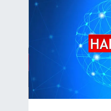
İLÇE HABERLERİ
KÜLTÜR-SANAT
KSÜ
DÜNYA
ROPORTAJ
MAGAZİN
KADIN-AİLE
YEREL YÖNETİM
MEDYA