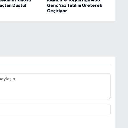
 Reklam Panosu
KAMEK'e Yoğun İlgi! 460
raçtan Düştü!
Genç Yaz Tatilini Üreterek
Geçiriyor