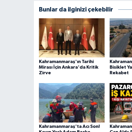
KİTAP
Bunlar da ilginizi çekebilir
HEDEF2020
OTOMOBİL
MİZAH
Kahramanmaraş'ın Tarihi
Kahramanm
TARİH
Mirası İçin Ankara'da Kritik
Bisiklet 
Zirve
Rekabet
Genel
Politika
YEREL
BÖLGEDEN
Kahramanmaraş'ta Acı Son!
Kahramanm