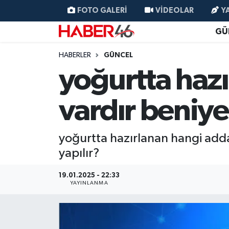
FOTO GALERI
VIDEOLAR
Y
GÜ
GÜNCEL
Nöbetçi Eczaneler
HABERLER
GÜNCEL
SİYASET
Hava Durumu
yoğurtta hazı
EKONOMİ
Kahramanmaraş Namaz Vakitleri
vardır beniye
SPOR
Trafik Durumu
yoğurtta hazırlanan hangi adda 
YAŞAM
Süper Lig Puan Durumu ve Fikstür
yapılır?
TEKNOLOJİ
Tüm Manşetler
19.01.2025 - 22:33
YAYINLANMA
SAĞLIK
Son Dakika Haberleri
EĞİTİM
Haber Arşivi