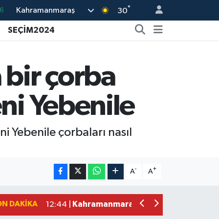
°
Kahramanmaraş
6
30
5
SEÇİM2024
8
2
 bir çorba
9
ni Yebenile
0
i Yebenile çorbaları nasıl
Kahramanmaraş'ın Tarihi Mirası İçin A
22:09 |
Kahramanmaraş'ta Gazneliler Caddesi
21:56 |
-
+
A
A
Kahramanmaraş'ta Acı Son! Kayıp Yaş
21:05 |
Kahramanmaraş'ta İş Kazası Can Aldı
16:36 |
ON DAKIKA
Kahramanmaraş'ta Alternatif Rock Ge
12:44 |
Narkotikten Peş Peşe Operasyon! Ka
12:28 |