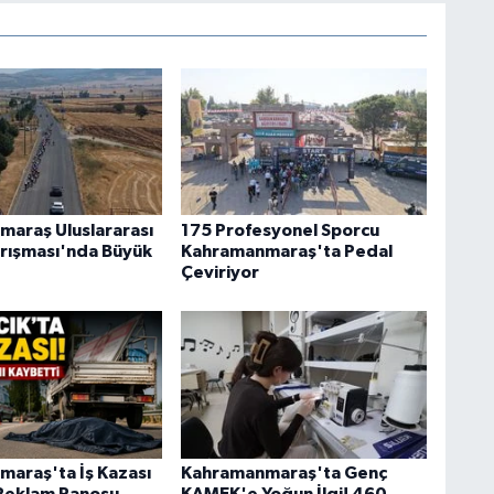
araş Uluslararası
175 Profesyonel Sporcu
Yarışması'nda Büyük
Kahramanmaraş'ta Pedal
Çeviriyor
araş'ta İş Kazası
Kahramanmaraş'ta Genç