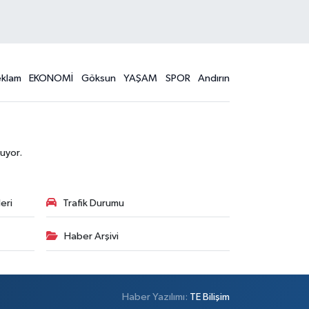
eklam
EKONOMİ
Göksun
YAŞAM
SPOR
Andırın
uyor.
eri
Trafik Durumu
Haber Arşivi
Haber Yazılımı:
TE Bilişim