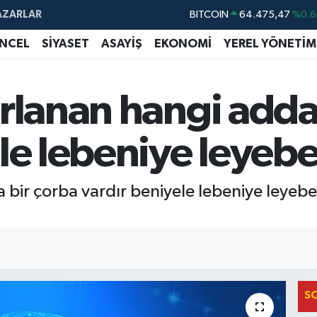
AZARLAR
BITCOIN
64.475,47
%0.6
DOLAR
47,5971
%0.0
NCEL
SİYASET
ASAYİŞ
EKONOMİ
YEREL YÖNETİM
EURO
55,1336
%0.1
STERLİN
64,2534
%0.2
rlanan hangi adda
GRAM ALTIN
6518.23
%0.3
le lebeniye leyebe
BİST100
13.703
%
bir çorba vardır beniyele lebeniye leyeben
S