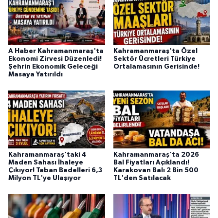
KİTAP
HEDEF2020
A Haber Kahramanmaraş'ta
Kahramanmaraş'ta Özel
OTOMOBİL
Ekonomi Zirvesi Düzenledi!
Sektör Ücretleri Türkiye
Şehrin Ekonomik Geleceği
Ortalamasının Gerisinde!
Masaya Yatırıldı
MİZAH
TARİH
Genel
Politika
Kahramanmaraş'taki 4
Kahramanmaraş'ta 2026
Maden Sahası İhaleye
Bal Fiyatları Açıklandı!
Çıkıyor! Taban Bedelleri 6,3
Karakovan Balı 2 Bin 500
YEREL
Milyon TL'ye Ulaşıyor
TL'den Satılacak
BÖLGEDEN