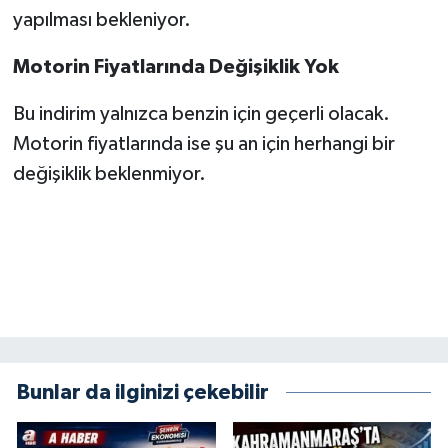
yapılması bekleniyor.
SEÇİM 2011
Motorin Fiyatlarında Değişiklik Yok
ÜÇÜNCÜ SAYFA
Bu indirim yalnızca benzin için geçerli olacak.
Motorin fiyatlarında ise şu an için herhangi bir
BİLİMNET
değişiklik beklenmiyor.
Yemek
SİVİL TOPLUM
SEÇİM 2014
KİM KİMDİR
Bunlar da ilginizi çekebilir
ÇEK GÖNDER