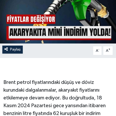
İLÇE HABERLERİ
KÜLTÜR-SANAT
KSÜ
DÜNYA
Paylaş
-
+
A
A
ROPORTAJ
MAGAZİN
Brent petrol fiyatlarındaki düşüş ve döviz
KADIN-AİLE
kurundaki dalgalanmalar, akaryakıt fiyatlarını
etkilemeye devam ediyor. Bu doğrultuda, 18
YEREL YÖNETİM
Kasım 2024 Pazartesi gece yarısından itibaren
benzinin litre fiyatında 62 kuruşluk bir indirim
MEDYA