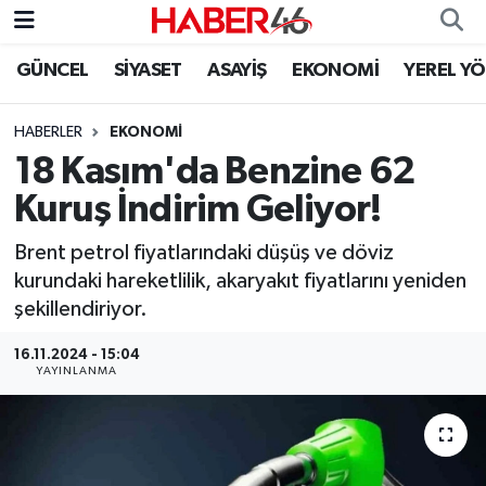
GÜNCEL
SİYASET
ASAYİŞ
EKONOMİ
YEREL Y
GÜNCEL
Nöbetçi Eczaneler
HABERLER
EKONOMI
SİYASET
Hava Durumu
18 Kasım'da Benzine 62
EKONOMİ
Kahramanmaraş Namaz Vakitleri
Kuruş İndirim Geliyor!
SPOR
Trafik Durumu
Brent petrol fiyatlarındaki düşüş ve döviz
kurundaki hareketlilik, akaryakıt fiyatlarını yeniden
YAŞAM
Süper Lig Puan Durumu ve Fikstür
şekillendiriyor.
16.11.2024 - 15:04
TEKNOLOJİ
Tüm Manşetler
YAYINLANMA
SAĞLIK
Son Dakika Haberleri
EĞİTİM
Haber Arşivi