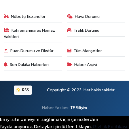
Kahramanmaraş'ta Müzik Dolu Akşam! KAFUM'da
14:26 |
Konserler Satışları Patlattı! Kahramanmaraş Ağ
14:18 |
Kahramanmaraş'ta 45 Milyon TL'lik Yatırım Tam
13:55 |
Nöbetçi Eczaneler
Hava Durumu
KAFUM'da Rock Gecesi! Zakkum Kahramanmaraş
13:53 |
Kahramanmaraş Namaz
Trafik Durumu
Kahramanmaraş-Göksun Yolunu Kullananlar Dik
13:27 |
Vakitleri
Puan Durumu ve Fikstür
Tüm Manşetler
Son Dakika Haberleri
Haber Arşivi
RSS
Copyright © 2023. Her hakkı saklıdır.
Haber Yazılımı:
TE Bilişim
En iyi site deneyimi sağlamak için çerezlerden
faydalanıyoruz. Detaylar için lütfen tıklayın.
Gizlilik Politikası