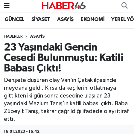
GÜNCEL
SİYASET
ASAYİŞ
EKONOMİ
YEREL Y
GÜNCEL
Nöbetçi Eczaneler
HABERLER
ASAYİŞ
SİYASET
Hava Durumu
23 Yaşındaki Gencin
EKONOMİ
Kahramanmaraş Namaz Vakitleri
Cesedi Bulunmuştu: Katili
Babası Çıktı!
SPOR
Trafik Durumu
Dehşete düşüren olay Van'ın Çatak ilçesinde
YAŞAM
Süper Lig Puan Durumu ve Fikstür
meydana geldi. Kırsalda keçilerini otlatmaya
gittikten iki gün sonra cesedine ulaşılan 23
TEKNOLOJİ
Tüm Manşetler
yaşındaki Mazlum Tanış'ın katili babası çıktı. Baba
Zübeyit Tanış, tekrar çağrıldığı ifadede olayı itiraf
SAĞLIK
Son Dakika Haberleri
etti.
EĞİTİM
Haber Arşivi
16.01.2023 - 16:42