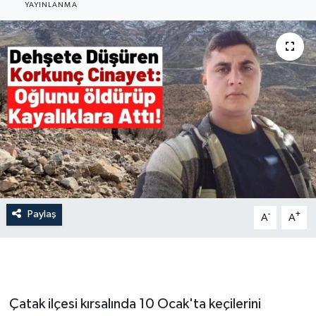
YAYINLANMA
İLÇE HABERLERİ
KÜLTÜR-SANAT
KSÜ
DÜNYA
ROPORTAJ
MAGAZİN
Paylaş
-
+
A
A
KADIN-AİLE
YEREL YÖNETİM
Çatak ilçesi kırsalında 10 Ocak'ta keçilerini
MEDYA