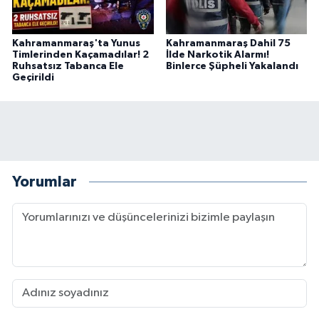
Kahramanmaraş'ta Yunus
Kahramanmaraş Dahil 75
Timlerinden Kaçamadılar! 2
İlde Narkotik Alarmı!
Ruhsatsız Tabanca Ele
Binlerce Şüpheli Yakalandı
Geçirildi
Yorumlar