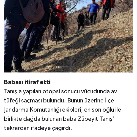
KİTAP
HEDEF2020
OTOMOBİL
MİZAH
TARİH
Genel
Babası itiraf etti
Tanış’a yapılan otopsi sonucu vücudunda av
Politika
tüfeği saçması bulundu. Bunun üzerine İlçe
Jandarma Komutanlığı ekipleri, en son oğlu ile
YEREL
birlikte dağda bulunan baba Zübeyit Tanış’ı
BÖLGEDEN
tekrardan ifadeye çağırdı.