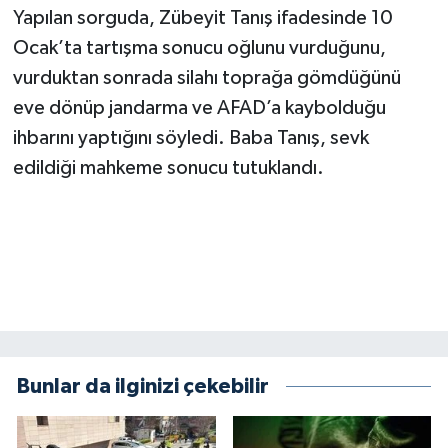
Yapılan sorguda, Zübeyit Tanış ifadesinde 10
BİLİM TEKNOLOJİ
Ocak’ta tartışma sonucu oğlunu vurduğunu,
ASAYİŞ
vurduktan sonrada silahı toprağa gömdüğünü
eve dönüp jandarma ve AFAD’a kaybolduğu
SEÇİM 2015
ihbarını yaptığını söyledi. Baba Tanış, sevk
edildiği mahkeme sonucu tutuklandı.
ÇEVRE
BİLİM VE TEKNOLOJİ
YARIŞMALAR
TANITIM
HABERDE İNSAN
Bunlar da ilginizi çekebilir