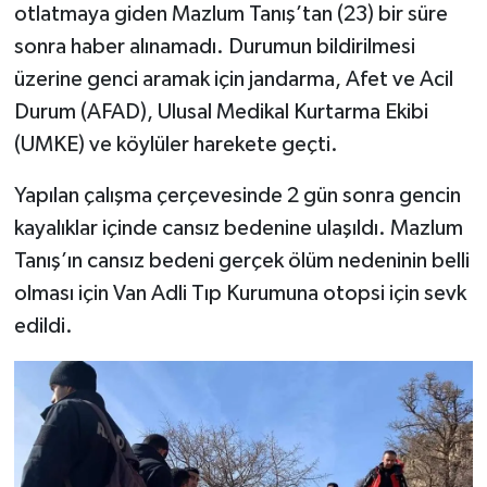
otlatmaya giden Mazlum Tanış’tan (23) bir süre
sonra haber alınamadı. Durumun bildirilmesi
SEÇİM 2011
üzerine genci aramak için jandarma, Afet ve Acil
ÜÇÜNCÜ SAYFA
Durum (AFAD), Ulusal Medikal Kurtarma Ekibi
(UMKE) ve köylüler harekete geçti.
BİLİMNET
Yapılan çalışma çerçevesinde 2 gün sonra gencin
Yemek
kayalıklar içinde cansız bedenine ulaşıldı. Mazlum
Tanış’ın cansız bedeni gerçek ölüm nedeninin belli
SİVİL TOPLUM
olması için Van Adli Tıp Kurumuna otopsi için sevk
edildi.
SEÇİM 2014
KİM KİMDİR
ÇEK GÖNDER