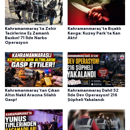
Kahramanmaraş'ta Zehir
Kahramanmaraş'ta Bıçaklı
Tacirlerine Eş Zamanlı
Kavga: Kuzey Park'ta Kan
Baskın! 71 İlde Narko
Aktı!
Operasyon
Kahramanmaraş'tan Çıkan
Kahramanmaraş Dahil 52
Altın Nakil Aracına Silahlı
İlde Dev Operasyon! 216
Gasp!
Şüpheli Yakalandı