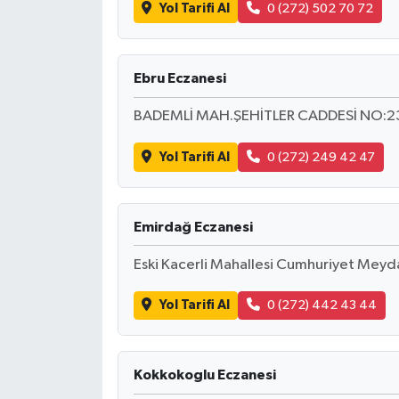
Yol Tarifi Al
0 (272) 502 70 72
SEÇİM 2011
Ebru Eczanesi
ÜÇÜNCÜ SAYFA
BADEMLİ MAH.ŞEHİTLER CADDESİ NO:
BİLİMNET
Yol Tarifi Al
0 (272) 249 42 47
Yemek
SİVİL TOPLUM
Emirdağ Eczanesi
Eski Kacerli Mahallesi Cumhuriyet Mey
SEÇİM 2014
Yol Tarifi Al
0 (272) 442 43 44
KİM KİMDİR
ÇEK GÖNDER
Kokkokoglu Eczanesi