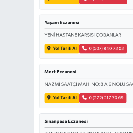
Yaşam Eczanesi
YENİ HASTANE KARŞISI ÇOBANLAR
Yol Tarifi Al
0 (507) 940 73 03
Mert Eczanesi
NAZMİ SAATÇİ MAH. NO:8 A 6 NOLU SA
Yol Tarifi Al
0 (272) 217 70 69
Sınanpasa Eczanesi