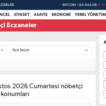
BITCOIN
64.944,08
%-0.
AZARLAR
DOLAR
47,7436
%0.
NCEL
SİYASET
ASAYİŞ
EKONOMİ
YEREL YÖNETİM
EURO
55,2510
%0.
çi Eczaneler
STERLİN
64,4811
%0.
GRAM ALTIN
6660.55
%0.
A
BİST100
13.779
%-
tos 2026 Cumartesi nöbetçi
 konumları