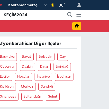
18
°
Kahramanmaraş
38
18
SEÇİM2024
32
38
03
fyonkarahisar Diğer İlçeler
14
Başmakçi
Bayat
Bolvadin
Çay
Çobanlar
Dazkiri
Dinar
Emirdağ
Evciler
Hocalar
İhsaniye
İscehisar
Kizilören
Merkez
Sandikli
Sinanpaşa
Sultandaği
Şuhut