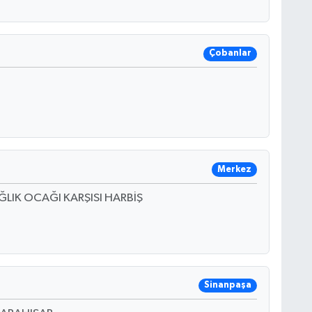
Çobanlar
Merkez
ĞLIK OCAĞI KARŞISI HARBİŞ
Sinanpaşa