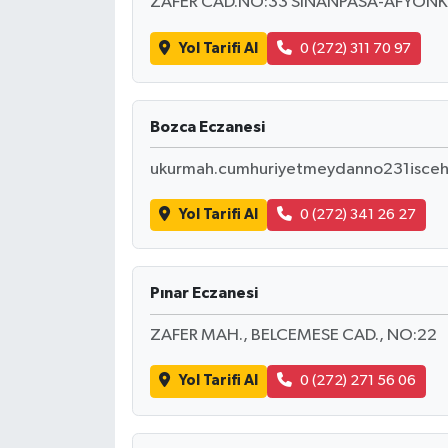
ZAFER CAD.NO:33 SINANPASA-AFYON
Yol Tarifi Al
0 (272) 311 70 97
Bozca Eczanesi
ukurmah.cumhuriyetmeydanno231iscehi
Yol Tarifi Al
0 (272) 341 26 27
Pınar Eczanesi
ZAFER MAH., BELCEMESE CAD., NO:22
Yol Tarifi Al
0 (272) 271 56 06