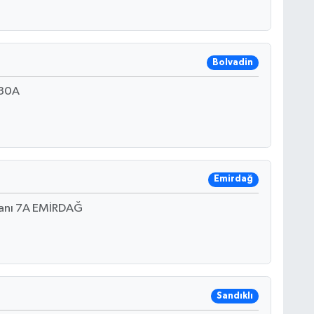
Bolvadin
230A
Emirdağ
danı 7A EMİRDAĞ
Sandıklı