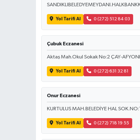
KİTAP
SANDIKLIBELEDYEMEYDANI.HALKBANKK
HEDEF2020
Yol Tarifi Al
0 (272) 512 84 03
OTOMOBİL
Çubuk Eczanesi
MİZAH
Aktaş Mah.Okul Sokak No:2 ÇAY-AFYO
TARİH
Yol Tarifi Al
0 (272) 631 32 81
Genel
Onur Eczanesi
Politika
KURTULUS MAH.BELEDİYE HAL SOK.NO
YEREL
Yol Tarifi Al
0 (272) 718 19 55
BÖLGEDEN