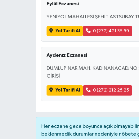
Eylül Eczanesi
YENİYOL MAHALLESİ ŞEHİT ASTSUBAY 
Yol Tarifi Al
0 (272) 421 35 59
Aydenız Eczanesi
DUMLUPINAR MAH. KADINANACAD.NO:
GİRİŞİ
Yol Tarifi Al
0 (272) 212 25 25
Her eczane gece boyunca açık olmayabilir, 
beklenmedik durumlar nedeniyle nöbete g