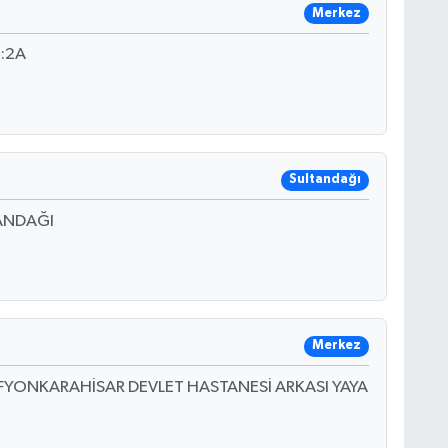
Merkez
:2A
Sultandağı
TANDAĞI
Merkez
FYONKARAHİSAR DEVLET HASTANESİ ARKASI YAYA