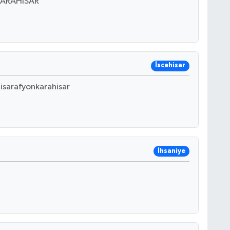
KARAHISAR
İscehisar
sarafyonkarahisar
İhsaniye