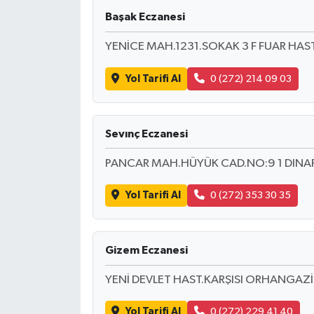
BİLİM TEKNOLOJİ
Başak Eczanesi
YENİCE MAH.1231.SOKAK 3 F FUAR HAST
ASAYİŞ
Yol Tarifi Al
0 (272) 214 09 03
SEÇİM 2015
ÇEVRE
Sevınç Eczanesi
BİLİM VE TEKNOLOJİ
PANCAR MAH.HÜYÜK CAD.NO:9 1 DIN
YARIŞMALAR
Yol Tarifi Al
0 (272) 353 30 35
TANITIM
Gizem Eczanesi
HABERDE İNSAN
YENİ DEVLET HAST.KARŞISI ORHANGAZİ
Yol Tarifi Al
0 (272) 229 41 40