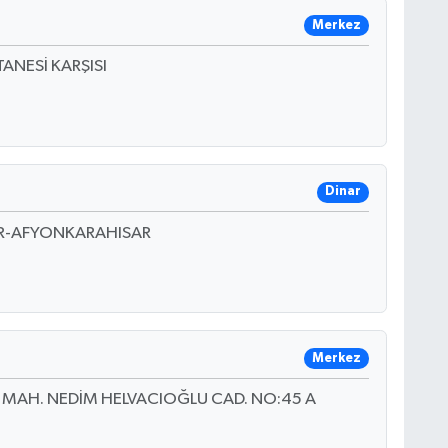
Merkez
ANESİ KARŞISI
Dinar
AR-AFYONKARAHISAR
Merkez
 MAH. NEDİM HELVACIOĞLU CAD. NO:45 A