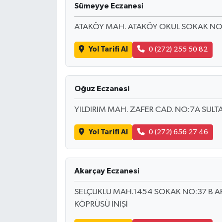
Sümeyye Eczanesi
İLÇE HABERLERİ
ATAKÖY MAH. ATAKÖY OKUL SOKAK NO
KÜLTÜR-SANAT
Yol Tarifi Al
0 (272) 255 50 82
KSÜ
Oğuz Eczanesi
DÜNYA
YILDIRIM MAH. ZAFER CAD. NO:7A SUL
ROPORTAJ
Yol Tarifi Al
0 (272) 656 27 46
MAGAZİN
KADIN-AİLE
Akarçay Eczanesi
SELÇUKLU MAH.1454 SOKAK NO:37 B A
YEREL YÖNETİM
KÖPRÜSÜ İNİŞİ
MEDYA