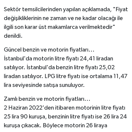
KİTAP
Sektör temsilcilerinden yapılan açıklamada, "Fiyat
HEDEF2020
değişikliklerinin ne zaman ve ne kadar olacağı ile
ilgili son karar üst makamlarca verilmektedir"
OTOMOBİL
denildi.
MİZAH
Güncel benzin ve motorin fiyatları...
İstanbul'da motorin litre fiyatı 24,41 liradan
TARİH
satılıyor. İstanbul'da benzin litre fiyatı 25,02
liradan satılıyor. LPG litre fiyatı ise ortalama 11,47
Genel
lira seviyesinde satışa sunuluyor.
Politika
Zamlı benzin ve motorin fiyatları...
YEREL
2 Haziran 2022'den itibaren motorinin litre fiyatı
25 lira 90 kuruşa, benzinin litre fiyatı ise 26 lira 24
BÖLGEDEN
kuruşa çıkacak. Böylece motorin 26 liraya