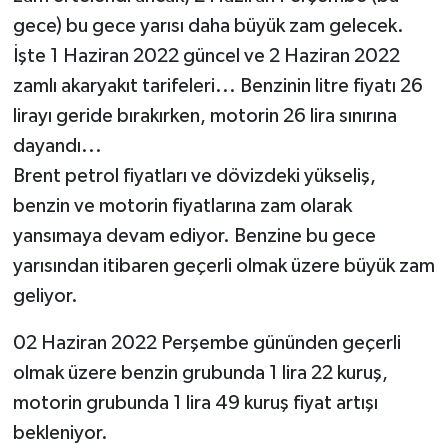
gece) bu gece yarısı daha büyük zam gelecek.
SEÇİM 2011
İşte 1 Haziran 2022 güncel ve 2 Haziran 2022
zamlı akaryakıt tarifeleri... Benzinin litre fiyatı 26
ÜÇÜNCÜ SAYFA
lirayı geride bırakırken, motorin 26 lira sınırına
dayandı...
BİLİMNET
Brent petrol fiyatları ve dövizdeki yükseliş,
Yemek
benzin ve motorin fiyatlarına zam olarak
yansımaya devam ediyor. Benzine bu gece
SİVİL TOPLUM
yarısından itibaren geçerli olmak üzere büyük zam
geliyor.
SEÇİM 2014
02 Haziran 2022 Perşembe gününden geçerli
KİM KİMDİR
olmak üzere benzin grubunda 1 lira 22 kuruş,
motorin grubunda 1 lira 49 kuruş fiyat artışı
ÇEK GÖNDER
bekleniyor.