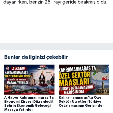
dayanırken, benzin 26 lirayı geride bırakmış oldu.
BİLİM TEKNOLOJİ
ASAYİŞ
SEÇİM 2015
ÇEVRE
BİLİM VE TEKNOLOJİ
Bunlar da ilginizi çekebilir
YARIŞMALAR
TANITIM
HABERDE İNSAN
A Haber Kahramanmaraş'ta
Kahramanmaraş'ta Özel
Ekonomi Zirvesi Düzenledi!
Sektör Ücretleri Türkiye
Şehrin Ekonomik Geleceği
Ortalamasının Gerisinde!
Masaya Yatırıldı