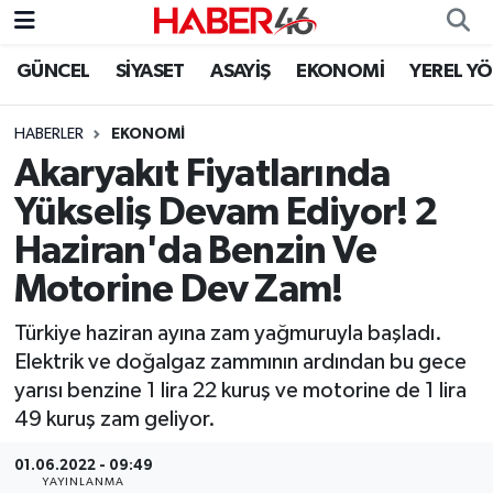
GÜNCEL
SİYASET
ASAYİŞ
EKONOMİ
YEREL Y
GÜNCEL
Nöbetçi Eczaneler
HABERLER
EKONOMI
SİYASET
Hava Durumu
Akaryakıt Fiyatlarında
EKONOMİ
Kahramanmaraş Namaz Vakitleri
Yükseliş Devam Ediyor! 2
Haziran'da Benzin Ve
SPOR
Trafik Durumu
Motorine Dev Zam!
YAŞAM
Süper Lig Puan Durumu ve Fikstür
Türkiye haziran ayına zam yağmuruyla başladı.
Elektrik ve doğalgaz zammının ardından bu gece
TEKNOLOJİ
Tüm Manşetler
yarısı benzine 1 lira 22 kuruş ve motorine de 1 lira
49 kuruş zam geliyor.
SAĞLIK
Son Dakika Haberleri
01.06.2022 - 09:49
EĞİTİM
Haber Arşivi
YAYINLANMA