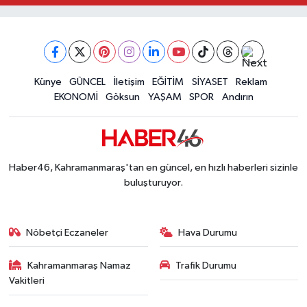
Narkotikten Peş Peşe Operasyon! Kahramanmara
12:28 |
Dedublüman KAFUM'u Salladı! Kahramanmaraş
12:20 |
Kahramanmaraşlı Şehit Aileleri Cumhurbaşkanı E
12:08 |
Kahramanmaraş Ticaret ve Sanayi Odası Yeni Bin
12:01 |
Kahramanmaraş Göksun 3,7 Büyüklüğündeki De
Künye
GÜNCEL
İletişim
EĞİTİM
SİYASET
Reklam
10:34 |
EKONOMİ
Göksun
YAŞAM
SPOR
Andırın
Haber46, Kahramanmaraş'tan en güncel, en hızlı haberleri sizinle
buluşturuyor.
Nöbetçi Eczaneler
Hava Durumu
Kahramanmaraş Namaz
Trafik Durumu
Vakitleri