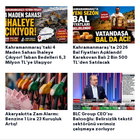
Kahramanmaraş'taki 4
Kahramanmaraş'ta 2026
Maden Sahası İhaleye
Bal Fiyatları Açıklandı!
Çıkıyor! Taban Bedelleri 6,3
Karakovan Balı 2 Bin 500
Milyon TL'ye Ulaşıyor
TL'den Satılacak
Akaryakıtta Zam Alarmı:
BLC Group CEO’su
Benzine 1 Lira 23 Kuruşluk
Balcıoğlu: Belirsizlik tekstil
Artış!
sektörünü verimsiz
çalışmaya zorluyor