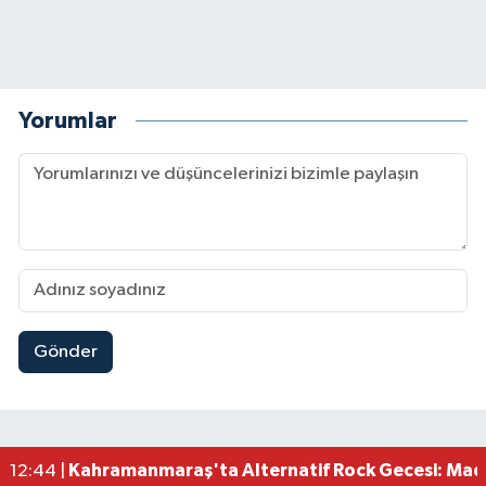
Yorumlar
Gönder
Kahramanmaraş'ın Tarihi Mirası İçin Ankara'da Kr
22:09 |
Kahramanmaraş'ta Gazneliler Caddesi Yeni Yüzü
21:56 |
Kahramanmaraş'ta Acı Son! Kayıp Yaşlı Adam Be
21:05 |
Kahramanmaraş'ta İş Kazası Can Aldı: Reklam P
16:36 |
Kahramanmaraş'ta Alternatif Rock Gecesi: Madr
12:44 |