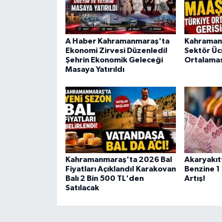
KİTAP
HEDEF2020
A Haber Kahramanmaraş'ta
Kahraman
Ekonomi Zirvesi Düzenledi!
Sektör Üc
OTOMOBİL
Şehrin Ekonomik Geleceği
Ortalamas
Masaya Yatırıldı
MİZAH
TARİH
Genel
Politika
Kahramanmaraş'ta 2026 Bal
Akaryakıt
Fiyatları Açıklandı! Karakovan
Benzine 1 
Balı 2 Bin 500 TL'den
Artış!
YEREL
Satılacak
BÖLGEDEN