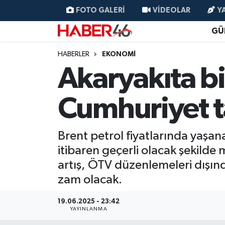
FOTO GALERI
VIDEOLAR
Y
GÜ
GÜNCEL
Nöbetçi Eczaneler
HABERLER
EKONOMI
SİYASET
Hava Durumu
Akaryakıta bi
EKONOMİ
Kahramanmaraş Namaz Vakitleri
Cumhuriyet t
SPOR
Trafik Durumu
Brent petrol fiyatlarında yaşan
YAŞAM
Süper Lig Puan Durumu ve Fikstür
itibaren geçerli olacak şekilde m
artış, ÖTV düzenlemeleri dışın
TEKNOLOJİ
Tüm Manşetler
zam olacak.
SAĞLIK
Son Dakika Haberleri
19.06.2025 - 23:42
YAYINLANMA
EĞİTİM
Haber Arşivi