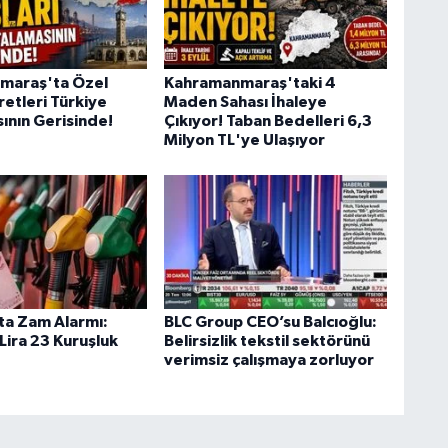
maraş'ta Özel
Kahramanmaraş'taki 4
retleri Türkiye
Maden Sahası İhaleye
ının Gerisinde!
Çıkıyor! Taban Bedelleri 6,3
Milyon TL'ye Ulaşıyor
ta Zam Alarmı:
BLC Group CEO’su Balcıoğlu:
Lira 23 Kuruşluk
Belirsizlik tekstil sektörünü
verimsiz çalışmaya zorluyor