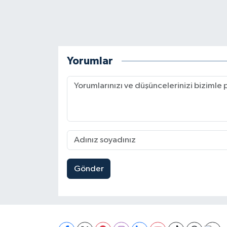
BİLİM TEKNOLOJİ
ASAYİŞ
Yorumlar
SEÇİM 2015
ÇEVRE
BİLİM VE TEKNOLOJİ
YARIŞMALAR
TANITIM
Gönder
HABERDE İNSAN