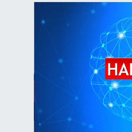
İLÇE HABERLERİ
KÜLTÜR-SANAT
KSÜ
DÜNYA
ROPORTAJ
MAGAZİN
KADIN-AİLE
YEREL YÖNETİM
MEDYA