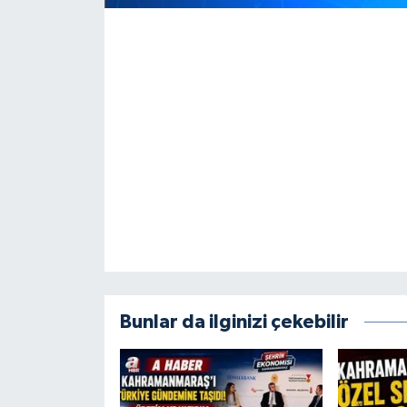
SEÇİM 2011
ÜÇÜNCÜ SAYFA
BİLİMNET
Yemek
SİVİL TOPLUM
SEÇİM 2014
Bunlar da ilginizi çekebilir
KİM KİMDİR
ÇEK GÖNDER