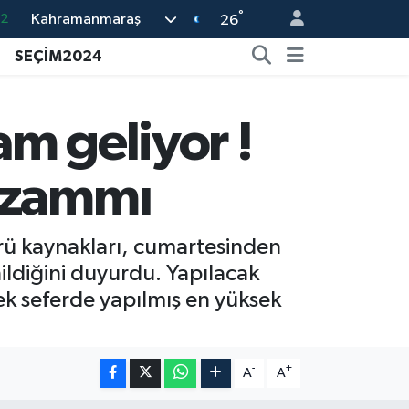
°
Kahramanmaraş
.2
26
17
SEÇİM2024
27
35
am geliyor !
59
k zammı
19
örü kaynakları, cumartesinden
enildiğini duyurdu. Yapılacak
ek seferde yapılmış en yüksek
Kahramanmaraş'ta Pusula Maraş Eğit
20:14 |
Kahramanmaraş'ta Tarım İçin Su Sefe
20:05 |
-
+
A
A
Kahramanmaraş'ta 5 Kilometrelik Yol
20:02 |