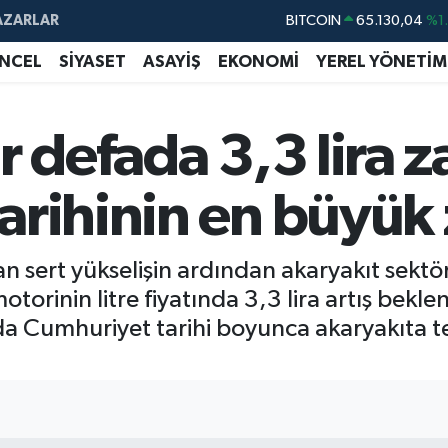
AZARLAR
BITCOIN
65.130,04
%1
DOLAR
47,7106
%0.
NCEL
SİYASET
ASAYİŞ
EKONOMİ
YEREL YÖNETİM
EURO
55,1652
%0.
STERLİN
64,4046
%0.
r defada 3,3 lira z
GRAM ALTIN
6648.99
%2.
arihinin en büyü
BİST100
13.773
%-
an sert yükselişin ardından akaryakıt sekt
otorinin litre fiyatında 3,3 lira artış bekl
da Cumhuriyet tarihi boyunca akaryakıta t