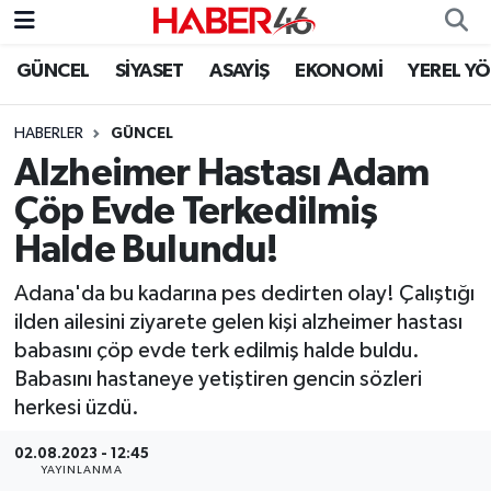
GÜNCEL
SİYASET
ASAYİŞ
EKONOMİ
YEREL Y
GÜNCEL
Nöbetçi Eczaneler
HABERLER
GÜNCEL
SİYASET
Hava Durumu
Alzheimer Hastası Adam
EKONOMİ
Kahramanmaraş Namaz Vakitleri
Çöp Evde Terkedilmiş
Halde Bulundu!
SPOR
Trafik Durumu
Adana'da bu kadarına pes dedirten olay! Çalıştığı
YAŞAM
Süper Lig Puan Durumu ve Fikstür
ilden ailesini ziyarete gelen kişi alzheimer hastası
babasını çöp evde terk edilmiş halde buldu.
TEKNOLOJİ
Tüm Manşetler
Babasını hastaneye yetiştiren gencin sözleri
herkesi üzdü.
SAĞLIK
Son Dakika Haberleri
02.08.2023 - 12:45
EĞİTİM
Haber Arşivi
YAYINLANMA