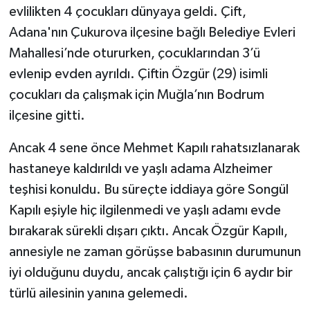
evlilikten 4 çocukları dünyaya geldi. Çift,
Adana'nın Çukurova ilçesine bağlı Belediye Evleri
SEÇİM 2011
Mahallesi’nde otururken, çocuklarından 3’ü
ÜÇÜNCÜ SAYFA
evlenip evden ayrıldı. Çiftin Özgür (29) isimli
çocukları da çalışmak için Muğla’nın Bodrum
BİLİMNET
ilçesine gitti.
Yemek
Ancak 4 sene önce Mehmet Kapılı rahatsızlanarak
hastaneye kaldırıldı ve yaşlı adama Alzheimer
SİVİL TOPLUM
teşhisi konuldu. Bu süreçte iddiaya göre Songül
SEÇİM 2014
Kapılı eşiyle hiç ilgilenmedi ve yaşlı adamı evde
bırakarak sürekli dışarı çıktı. Ancak Özgür Kapılı,
KİM KİMDİR
annesiyle ne zaman görüşse babasının durumunun
iyi olduğunu duydu, ancak çalıştığı için 6 aydır bir
ÇEK GÖNDER
türlü ailesinin yanına gelemedi.