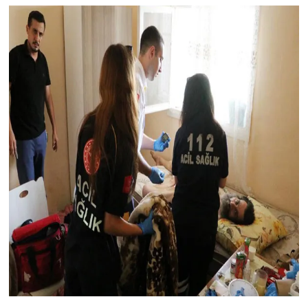
KİTAP
HEDEF2020
OTOMOBİL
MİZAH
TARİH
Genel
Politika
YEREL
BÖLGEDEN