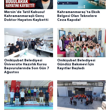
Mersin'de Tatil Kabusu!
Kahramanmaraş'ta Eksik
Kahramanmaraşlı Genç
Belgesi Olan Teknelere
Doktor Hayatını Kaybetti
Ceza Kapıda!
Onikişubat Belediyesi
Onikişubat Belediyesi
Üniversite Hazırlık Kursu
Gündüz Bakımevi İçin
Başvurularında Son Gün 7
Kayıtlar Başladı
Ağustos