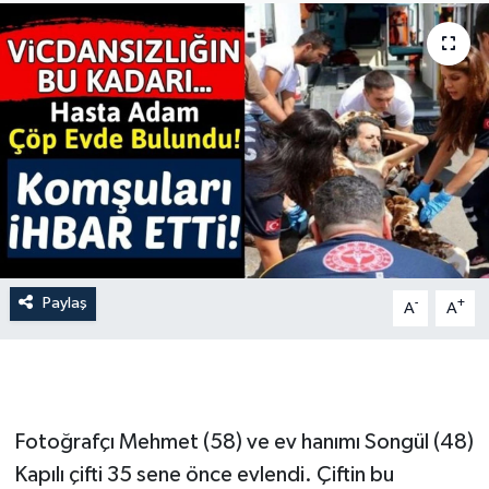
İLÇE HABERLERİ
KÜLTÜR-SANAT
KSÜ
DÜNYA
ROPORTAJ
Paylaş
-
+
A
A
MAGAZİN
KADIN-AİLE
YEREL YÖNETİM
Fotoğrafçı Mehmet (58) ve ev hanımı Songül (48)
Kapılı çifti 35 sene önce evlendi. Çiftin bu
MEDYA