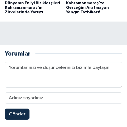
Dünyanın En İyi Bisikletçileri
Kahramanmaraş'ta
Kahramanmaraş'ın
Gerçeğini Aratmayan
Zirvelerinde Yarıştı
Yangın Tatbikatı!
Yorumlar
Gönder
Mersin'de Tatil Kabusu! Kahramanmaraşlı Genç 
19:49 |
Kahramanmaraş'ta Eksik Belgesi Olan Tekneler
19:48 |