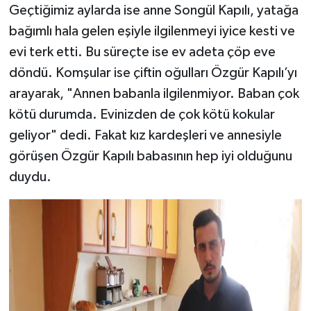
Geçtiğimiz aylarda ise anne Songül Kapılı, yatağa
BİLİM TEKNOLOJİ
bağımlı hala gelen eşiyle ilgilenmeyi iyice kesti ve
ASAYİŞ
evi terk etti. Bu süreçte ise ev adeta çöp eve
döndü. Komşular ise çiftin oğulları Özgür Kapılı’yı
SEÇİM 2015
arayarak, "Annen babanla ilgilenmiyor. Baban çok
kötü durumda. Evinizden de çok kötü kokular
ÇEVRE
geliyor" dedi. Fakat kız kardeşleri ve annesiyle
BİLİM VE TEKNOLOJİ
görüşen Özgür Kapılı babasının hep iyi olduğunu
duydu.
YARIŞMALAR
TANITIM
HABERDE İNSAN