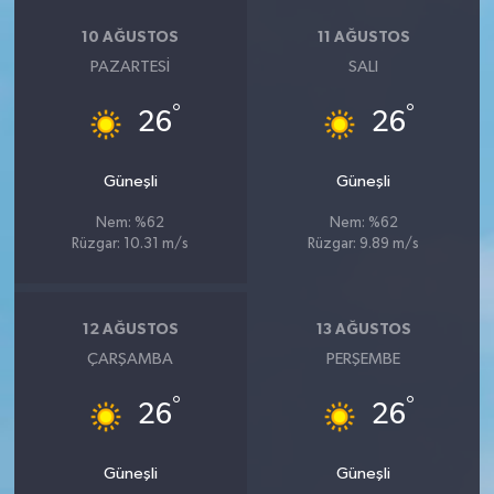
KİTAP
10 AĞUSTOS
11 AĞUSTOS
HEDEF2020
PAZARTESI
SALI
°
°
26
26
OTOMOBİL
MİZAH
Güneşli
Güneşli
Nem: %62
Nem: %62
TARİH
Rüzgar: 10.31 m/s
Rüzgar: 9.89 m/s
Genel
12 AĞUSTOS
13 AĞUSTOS
Politika
ÇARŞAMBA
PERŞEMBE
YEREL
°
°
26
26
BÖLGEDEN
Güneşli
Güneşli