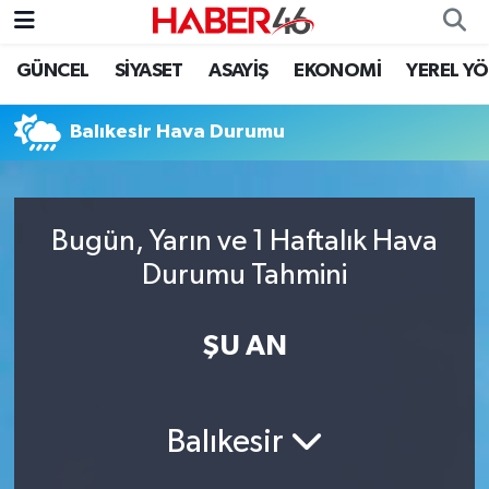
GÜNCEL
SİYASET
ASAYİŞ
EKONOMİ
YEREL Y
GÜNCEL
Nöbetçi Eczaneler
Balıkesir Hava Durumu
SİYASET
Hava Durumu
EKONOMİ
Kahramanmaraş Namaz Vakitleri
Bugün, Yarın ve 1 Haftalık Hava
SPOR
Trafik Durumu
Durumu Tahmini
YAŞAM
Süper Lig Puan Durumu ve Fikstür
ŞU AN
TEKNOLOJİ
Tüm Manşetler
SAĞLIK
Son Dakika Haberleri
Balıkesir
EĞİTİM
Haber Arşivi