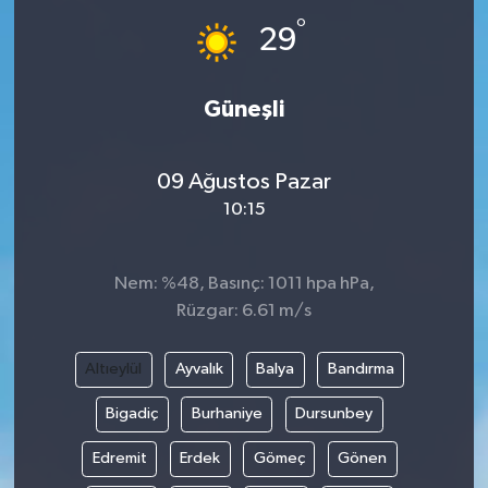
°
29
İLÇE HABERLERİ
KÜLTÜR-SANAT
Güneşli
KSÜ
09 Ağustos Pazar
DÜNYA
10:15
ROPORTAJ
Nem: %48, Basınç: 1011 hpa hPa,
Rüzgar: 6.61 m/s
MAGAZİN
Altıeylül
Ayvalık
Balya
Bandırma
KADIN-AİLE
Bigadiç
Burhaniye
Dursunbey
YEREL YÖNETİM
Edremit
Erdek
Gömeç
Gönen
MEDYA