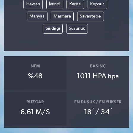
Havran
İvrindi
Karesi
Kepsut
SEÇİM 2011
Manyas
Marmara
Savaştepe
Sındırgı
Susurluk
ÜÇÜNCÜ SAYFA
BİLİMNET
Yemek
NEM
BASINÇ
SİVİL TOPLUM
%48
1011 HPA
hpa
SEÇİM 2014
RÜZGAR
EN DÜŞÜK / EN YÜKSEK
KİM KİMDİR
°
°
6.61 M/S
18
/ 34
ÇEK GÖNDER