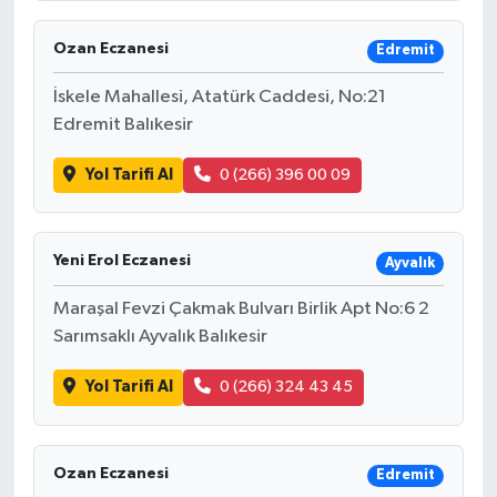
KİTAP
Ozan Eczanesi
Edremit
HEDEF2020
İskele Mahallesi, Atatürk Caddesi, No:21
OTOMOBİL
Edremit Balıkesir
Yol Tarifi Al
0 (266) 396 00 09
MİZAH
TARİH
Yeni Erol Eczanesi
Ayvalık
Genel
Maraşal Fevzi Çakmak Bulvarı Birlik Apt No:6 2
Sarımsaklı Ayvalık Balıkesir
Politika
Yol Tarifi Al
0 (266) 324 43 45
YEREL
BÖLGEDEN
Ozan Eczanesi
Edremit