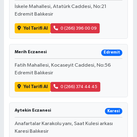
BİLİM TEKNOLOJİ
İskele Mahallesi, Atatürk Caddesi, No:21
Edremit Balıkesir
ASAYİŞ
Yol Tarifi Al
0 (266) 396 00 09
SEÇİM 2015
ÇEVRE
Merih Eczanesi
Edremit
Fatih Mahallesi, Kocaseyit Caddesi, No:56
BİLİM VE TEKNOLOJİ
Edremit Balıkesir
YARIŞMALAR
Yol Tarifi Al
0 (266) 374 44 45
TANITIM
Aytekin Eczanesi
Karesi
HABERDE İNSAN
Anafartalar Karakolu yanı, Saat Kulesi arkası
Karesi Balıkesir