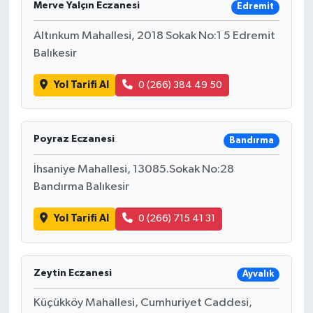
Merve Yalçın Eczanesi
Edremit
İLÇE HABERLERİ
Altınkum Mahallesi, 2018 Sokak No:1 5 Edremit
Balıkesir
KÜLTÜR-SANAT
Yol Tarifi Al
0 (266) 384 49 50
KSÜ
DÜNYA
Poyraz Eczanesi
Bandırma
ROPORTAJ
İhsaniye Mahallesi, 13085.Sokak No:28
Bandırma Balıkesir
MAGAZİN
Yol Tarifi Al
0 (266) 715 41 31
KADIN-AİLE
Zeytin Eczanesi
YEREL YÖNETİM
Ayvalık
Küçükköy Mahallesi, Cumhuriyet Caddesi,
MEDYA