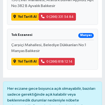
150 Evler Mahallesi, Atatürk Bulvarı Ayyıldız Apt
No:382 B Ayvalık Balıkesir
Yol Tarifi Al
0 (266) 331 54 84
Tok Eczanesi
Manyas
Çarşıiçi Mahallesi, Belediye Dükkanları No:1
Manyas Balıkesir
Yol Tarifi Al
0 (266) 818 12 14
Her eczane gece boyunca açık olmayabilir, bazıları
sadece gerektiğinde açık kalabilir veya
beklenmedik durumlar nedeniyle nöbete