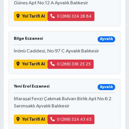
Güneş Apt No:12 A Ayvalık Balıkesir
SEÇİM 2011
Yol Tarifi Al
0 (266) 324 28 84
ÜÇÜNCÜ SAYFA
Bilge Eczanesi
Ayvalık
BİLİMNET
İnönü Caddesi, No:97 C Ayvalık Balıkesir
Yemek
Yol Tarifi Al
0 (266) 338 25 25
SİVİL TOPLUM
SEÇİM 2014
Yeni Erol Eczanesi
Ayvalık
Maraşal Fevzi Çakmak Bulvarı Birlik Apt No:6 2
KİM KİMDİR
Sarımsaklı Ayvalık Balıkesir
ÇEK GÖNDER
Yol Tarifi Al
0 (266) 324 43 45