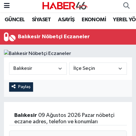
GÜNCEL
SİYASET
ASAYİŞ
EKONOMİ
YEREL Y
GÜNCEL
Nöbetçi Eczaneler
Balıkesir Nöbetçi Eczaneler
SİYASET
Hava Durumu
EKONOMİ
Kahramanmaraş Namaz Vakitleri
SPOR
Trafik Durumu
YAŞAM
Süper Lig Puan Durumu ve Fikstür
Paylaş
TEKNOLOJİ
Tüm Manşetler
Balıkesir
09 Ağustos 2026 Pazar nöbetçi
SAĞLIK
Son Dakika Haberleri
eczane adres, telefon ve konumları
EĞİTİM
Haber Arşivi