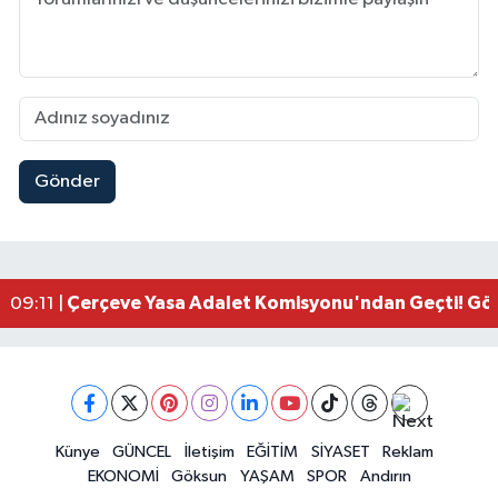
Gönder
Kahramanmaraşlı İşçi Adana'daki Tünel Faciasın
17:19 |
Kahramanmaraş'ta Kayıp Çocuk Sulama Kanalın
15:00 |
Kahramanmaraş'ta Zakkum Rüzgârı! KAFUM Tıkl
12:28 |
Kahramanmaraş'ta Kasten Öldürme ve Fuhşa Teşvi
12:18 |
Çerçeve Yasa Adalet Komisyonu'ndan Geçti! Gö
09:11 |
Kahramanmaraş'taki Okul Saldırısı TBMM Günde
09:04 |
Kahramanmaraş'ta Uluslararası Bisiklet Heyecan
22:09 |
Kahramanmaraş'ta Pusula Maraş Eğitim Merkezi
20:14 |
Kahramanmaraş'ta Tarım İçin Su Seferberliği Ba
20:05 |
Kahramanmaraş'ta 5 Kilometrelik Yolda Sıcak As
Künye
GÜNCEL
İletişim
EĞİTİM
SİYASET
Reklam
20:02 |
EKONOMİ
Göksun
YAŞAM
SPOR
Andırın