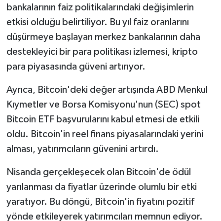
KİTAP
bankalarının faiz politikalarındaki değişimlerin
etkisi olduğu belirtiliyor. Bu yıl faiz oranlarını
HEDEF2020
düşürmeye başlayan merkez bankalarının daha
destekleyici bir para politikası izlemesi, kripto
OTOMOBİL
para piyasasında güveni artırıyor.
MİZAH
Ayrıca, Bitcoin'deki değer artışında ABD Menkul
TARİH
Kıymetler ve Borsa Komisyonu'nun (SEC) spot
Bitcoin ETF başvurularını kabul etmesi de etkili
Genel
oldu. Bitcoin'in reel finans piyasalarındaki yerini
alması, yatırımcıların güvenini artırdı.
Politika
Nisanda gerçekleşecek olan Bitcoin'de ödül
YEREL
yarılanması da fiyatlar üzerinde olumlu bir etki
yaratıyor. Bu döngü, Bitcoin'in fiyatını pozitif
BÖLGEDEN
yönde etkileyerek yatırımcıları memnun ediyor.