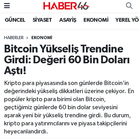
GÜNCEL
SİYASET
ASAYİŞ
EKONOMİ
YEREL Y
GÜNCEL
Nöbetçi Eczaneler
HABERLER
EKONOMI
SİYASET
Hava Durumu
Bitcoin Yükseliş Trendine
EKONOMİ
Kahramanmaraş Namaz Vakitleri
Girdi: Değeri 60 Bin Doları
Aştı!
SPOR
Trafik Durumu
Kripto para piyasasında son günlerde Bitcoin'in
YAŞAM
Süper Lig Puan Durumu ve Fikstür
değerindeki yükseliş dikkatleri üzerine çekiyor. En
popüler kripto para birimi olan Bitcoin,
TEKNOLOJİ
Tüm Manşetler
geçtiğimiz günlerde 60 bin dolar seviyesini
aşarak yeni bir yükseliş trendine girdi. Bu durum,
SAĞLIK
Son Dakika Haberleri
kripto para yatırımcılarını ve piyasa takipçilerini
heyecanlandırdı.
EĞİTİM
Haber Arşivi