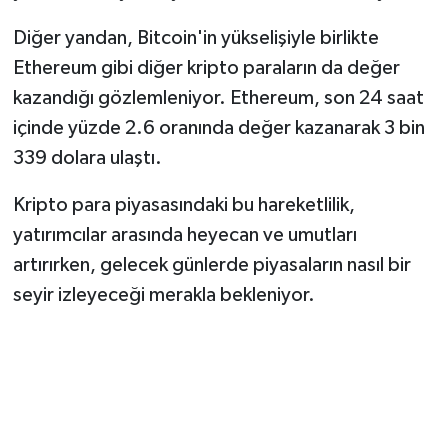
BİLİM TEKNOLOJİ
Diğer yandan, Bitcoin'in yükselişiyle birlikte
Ethereum gibi diğer kripto paraların da değer
ASAYİŞ
kazandığı gözlemleniyor. Ethereum, son 24 saat
SEÇİM 2015
içinde yüzde 2.6 oranında değer kazanarak 3 bin
339 dolara ulaştı.
ÇEVRE
Kripto para piyasasındaki bu hareketlilik,
BİLİM VE TEKNOLOJİ
yatırımcılar arasında heyecan ve umutları
artırırken, gelecek günlerde piyasaların nasıl bir
YARIŞMALAR
seyir izleyeceği merakla bekleniyor.
TANITIM
HABERDE İNSAN