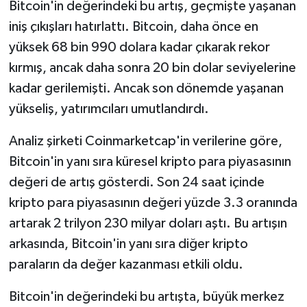
Bitcoin'in değerindeki bu artış, geçmişte yaşanan
iniş çıkışları hatırlattı. Bitcoin, daha önce en
SEÇİM 2011
yüksek 68 bin 990 dolara kadar çıkarak rekor
ÜÇÜNCÜ SAYFA
kırmış, ancak daha sonra 20 bin dolar seviyelerine
kadar gerilemişti. Ancak son dönemde yaşanan
BİLİMNET
yükseliş, yatırımcıları umutlandırdı.
Yemek
Analiz şirketi Coinmarketcap'in verilerine göre,
Bitcoin'in yanı sıra küresel kripto para piyasasının
SİVİL TOPLUM
değeri de artış gösterdi. Son 24 saat içinde
kripto para piyasasının değeri yüzde 3.3 oranında
SEÇİM 2014
artarak 2 trilyon 230 milyar doları aştı. Bu artışın
KİM KİMDİR
arkasında, Bitcoin'in yanı sıra diğer kripto
paraların da değer kazanması etkili oldu.
ÇEK GÖNDER
Bitcoin'in değerindeki bu artışta, büyük merkez