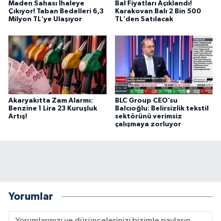
Maden Sahası İhaleye
Bal Fiyatları Açıklandı!
Çıkıyor! Taban Bedelleri 6,3
Karakovan Balı 2 Bin 500
Milyon TL'ye Ulaşıyor
TL'den Satılacak
Akaryakıtta Zam Alarmı:
BLC Group CEO’su
Benzine 1 Lira 23 Kuruşluk
Balcıoğlu: Belirsizlik tekstil
Artış!
sektörünü verimsiz
çalışmaya zorluyor
Yorumlar