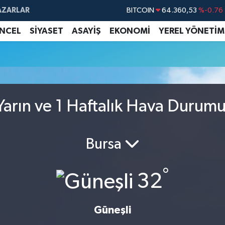
AZARLAR
BITCOIN
64.360,53
%-0.76
DOLAR
47,7069
%0.17
NCEL
SİYASET
ASAYİŞ
EKONOMİ
YEREL YÖNETİM
EURO
55,0265
%0.01
STERLİN
64,1897
%0.02
GRAM ALTIN
6618.49
%2.12
BİST100
13.887
%64
arın ve 1 Haftalık Hava Durum
Bursa
°
32
Güneşli