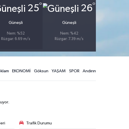
°
°
25
26
Güneşli
Güneşli
Nem: %52
Nem: %42
Rüzgar: 6.69 m/s
Rüzgar: 7.39 m/s
eklam
EKONOMİ
Göksun
YAŞAM
SPOR
Andırın
uyor.
eri
Trafik Durumu