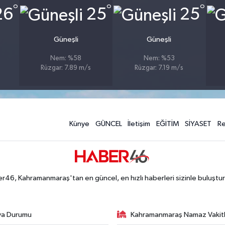
°
°
°
26
25
25
Güneşli
Güneşli
Nem: %58
Nem: %53
Rüzgar: 7.89 m/s
Rüzgar: 7.19 m/s
Künye
GÜNCEL
İletişim
EĞİTİM
SİYASET
R
r46, Kahramanmaraş'tan en güncel, en hızlı haberleri sizinle buluştur
va Durumu
Kahramanmaraş Namaz Vakitl