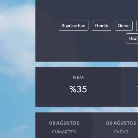
İLÇE HABERLERİ
Büyükorhan
Gemlik
Gürsu
KÜLTÜR-SANAT
Nilü
KSÜ
DÜNYA
ROPORTAJ
NEM
%35
MAGAZİN
KADIN-AİLE
YEREL YÖNETİM
08 AĞUSTOS
09 AĞUSTOS
CUMARTESI
PAZAR
MEDYA