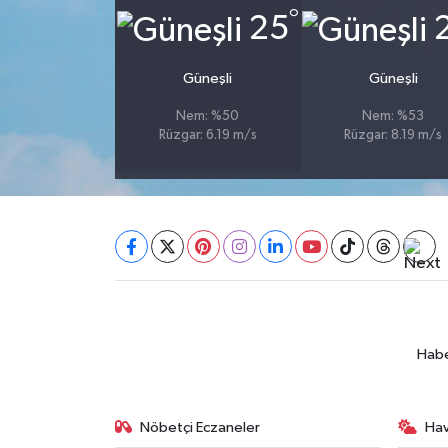
°
25
SEÇİM 2011
Güneşli
Güneşli
ÜÇÜNCÜ SAYFA
Nem: %50
Nem: %53
Rüzgar: 6.19 m/s
Rüzgar: 8.19 m/s
BİLİMNET
Yemek
SİVİL TOPLUM
SEÇİM 2014
KİM KİMDİR
Habe
ÇEK GÖNDER
Nöbetçi Eczaneler
Ha