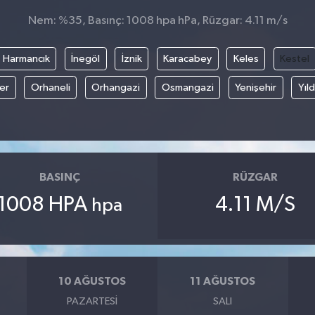
Nem: %35, Basınç: 1008 hpa hPa, Rüzgar: 4.11 m/s
Harmancık
İnegöl
İznik
Karacabey
Keles
Kestel
fer
Orhaneli
Orhangazi
Osmangazi
Yenişehir
Yıld
BASINÇ
RÜZGAR
1008 HPA
4.11 M/S
hpa
10 AĞUSTOS
11 AĞUSTOS
PAZARTESI
SALI