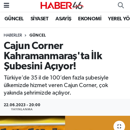
GÜNCEL
SİYASET
ASAYİŞ
EKONOMİ
YEREL Y
GÜNCEL
Nöbetçi Eczaneler
HABERLER
GÜNCEL
SİYASET
Hava Durumu
Cajun Corner
EKONOMİ
Kahramanmaraş Namaz Vakitleri
Kahramanmaraş'ta İlk
Şubesini Açıyor!
SPOR
Trafik Durumu
Türkiye’de 35 il de 100’den fazla şubesiyle
YAŞAM
Süper Lig Puan Durumu ve Fikstür
ülkemizde hizmet veren Cajun Corner, çok
yakında şehrimizde açılıyor.
TEKNOLOJİ
Tüm Manşetler
22.06.2023 - 20:00
YAYINLANMA
SAĞLIK
Son Dakika Haberleri
EĞİTİM
Haber Arşivi