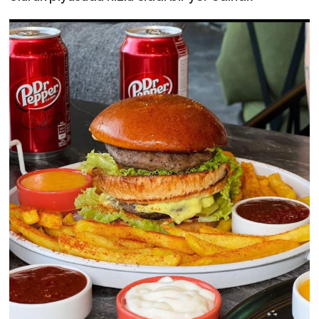
SEÇİM 2011
ÜÇÜNCÜ SAYFA
BİLİMNET
Yemek
SİVİL TOPLUM
SEÇİM 2014
KİM KİMDİR
ÇEK GÖNDER