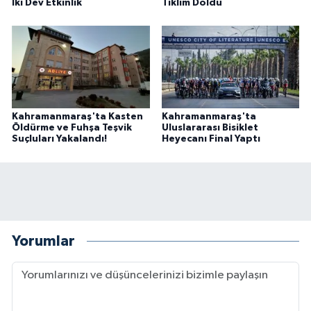
İki Dev Etkinlik
Tıklım Doldu
Kahramanmaraş'ta Kasten
Kahramanmaraş'ta
Öldürme ve Fuhşa Teşvik
Uluslararası Bisiklet
Suçluları Yakalandı!
Heyecanı Final Yaptı
Yorumlar