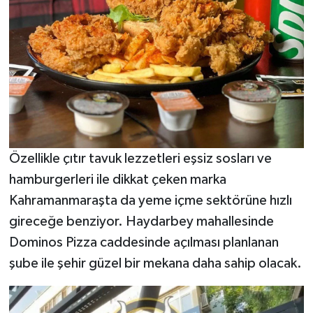
BİLİM TEKNOLOJİ
ASAYİŞ
SEÇİM 2015
ÇEVRE
BİLİM VE TEKNOLOJİ
Özellikle çıtır tavuk lezzetleri eşsiz sosları ve
hamburgerleri ile dikkat çeken marka
YARIŞMALAR
Kahramanmaraşta da yeme içme sektörüne hızlı
gireceğe benziyor. Haydarbey mahallesinde
TANITIM
Dominos Pizza caddesinde açılması planlanan
HABERDE İNSAN
şube ile şehir güzel bir mekana daha sahip olacak.