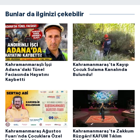
Bunlar da ilginizi çekebilir
Kahramanmaraşlı İşçi
Kahramanmaraş'ta Kayıp
Adana'daki Tünel
Çocuk Sulama Kanalında
Faciasında Hayatını
Bulundu!
Kaybetti
Kahramanmaraş Ağustos
Kahramanmaraş'ta Zakkum
Fuarı'nda Çocuklara Özel
Rüzgârı! KAFUM Tıklım