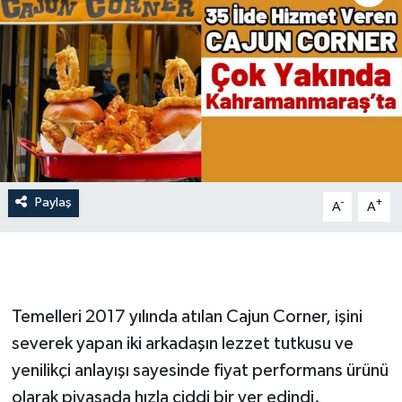
İLÇE HABERLERİ
KÜLTÜR-SANAT
KSÜ
DÜNYA
Paylaş
-
+
A
A
ROPORTAJ
MAGAZİN
KADIN-AİLE
Temelleri 2017 yılında atılan Cajun Corner, işini
severek yapan iki arkadaşın lezzet tutkusu ve
YEREL YÖNETİM
yenilikçi anlayışı sayesinde fiyat performans ürünü
olarak piyasada hızla ciddi bir yer edindi.
MEDYA