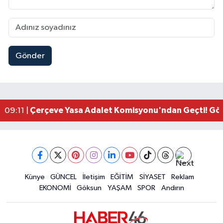
Gönder
Kahramanmaraşlı İşçi Adana'daki Tünel Faciasın
17:19 |
Kahramanmaraş'ta Kayıp Çocuk Sulama Kanalın
15:00 |
Kahramanmaraş'ta Zakkum Rüzgârı! KAFUM Tıkl
12:28 |
Kahramanmaraş'ta Kasten Öldürme ve Fuhşa Teşvi
12:18 |
Çerçeve Yasa Adalet Komisyonu'ndan Geçti! Gö
09:11 |
Kahramanmaraş'taki Okul Saldırısı TBMM Günde
09:04 |
Kahramanmaraş'ta Uluslararası Bisiklet Heyecan
22:09 |
Kahramanmaraş'ta Pusula Maraş Eğitim Merkezi
20:14 |
Kahramanmaraş'ta Tarım İçin Su Seferberliği Ba
20:05 |
Kahramanmaraş'ta 5 Kilometrelik Yolda Sıcak As
Künye
GÜNCEL
İletişim
EĞİTİM
SİYASET
Reklam
20:02 |
EKONOMİ
Göksun
YAŞAM
SPOR
Andırın