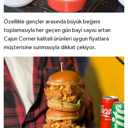
KİTAP
HEDEF2020
Özellikle gençler arasında büyük beğeni
toplamasıyla her geçen gün bayi sayısı artan
OTOMOBİL
Cajun Corner kaliteli ürünleri uygun fiyatlara
MİZAH
müşterisine sunmasıyla dikkat çekiyor.
TARİH
Genel
Politika
YEREL
BÖLGEDEN