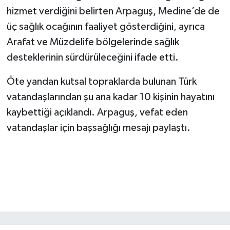
BİLİM TEKNOLOJİ
hizmet verdiğini belirten Arpaguş, Medine’de de
üç sağlık ocağının faaliyet gösterdiğini, ayrıca
ASAYİŞ
Arafat ve Müzdelife bölgelerinde sağlık
desteklerinin sürdürüleceğini ifade etti.
SEÇİM 2015
Öte yandan kutsal topraklarda bulunan Türk
ÇEVRE
vatandaşlarından şu ana kadar 10 kişinin hayatını
kaybettiği açıklandı. Arpaguş, vefat eden
BİLİM VE TEKNOLOJİ
vatandaşlar için başsağlığı mesajı paylaştı.
YARIŞMALAR
TANITIM
HABERDE İNSAN