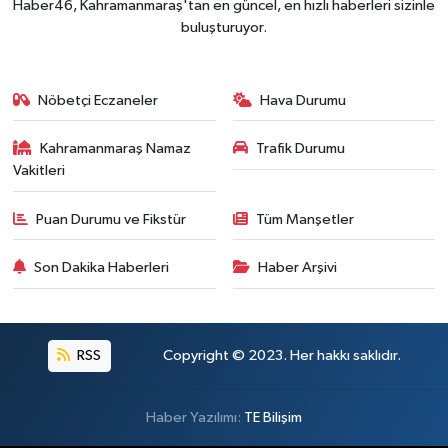
Haber46, Kahramanmaraş'tan en güncel, en hızlı haberleri sizinle
Kahramanmaraş'ın Tarihi Mirası İçin Ankara'da Kr
22:09 |
buluşturuyor.
Kahramanmaraş'ta Gazneliler Caddesi Yeni Yüzü
21:56 |
Kahramanmaraş'ta Acı Son! Kayıp Yaşlı Adam Be
21:05 |
Nöbetçi Eczaneler
Hava Durumu
Kahramanmaraş Namaz
Trafik Durumu
Vakitleri
Puan Durumu ve Fikstür
Tüm Manşetler
Son Dakika Haberleri
Haber Arşivi
RSS
Copyright © 2023. Her hakkı saklıdır.
Haber Yazılımı:
TE Bilişim