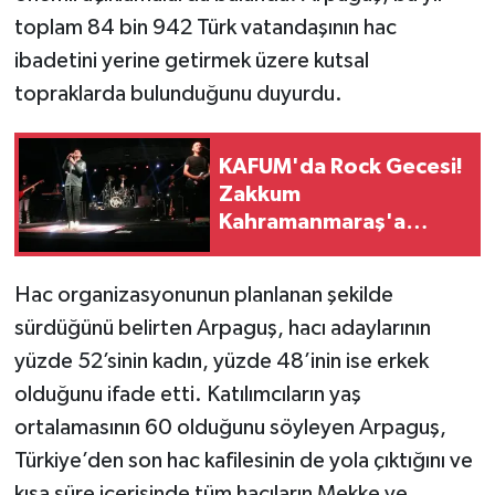
toplam 84 bin 942 Türk vatandaşının hac
SEÇİM 2011
ibadetini yerine getirmek üzere kutsal
topraklarda bulunduğunu duyurdu.
ÜÇÜNCÜ SAYFA
BİLİMNET
KAFUM'da Rock Gecesi!
Zakkum
Kahramanmaraş'a
Yemek
Geliyor
SİVİL TOPLUM
Hac organizasyonunun planlanan şekilde
sürdüğünü belirten Arpaguş, hacı adaylarının
SEÇİM 2014
yüzde 52’sinin kadın, yüzde 48’inin ise erkek
KİM KİMDİR
olduğunu ifade etti. Katılımcıların yaş
ortalamasının 60 olduğunu söyleyen Arpaguş,
ÇEK GÖNDER
Türkiye’den son hac kafilesinin de yola çıktığını ve
kısa süre içerisinde tüm hacıların Mekke ve