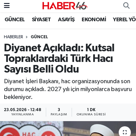
GÜNCEL
SİYASET
ASAYİŞ
EKONOMİ
YEREL Y
GÜNCEL
Nöbetçi Eczaneler
HABERLER
GÜNCEL
SİYASET
Hava Durumu
Diyanet Açıkladı: Kutsal
EKONOMİ
Kahramanmaraş Namaz Vakitleri
Topraklardaki Türk Hacı
Sayısı Belli Oldu
SPOR
Trafik Durumu
Diyanet İşleri Başkanı, hac organizasyonunda son
YAŞAM
Süper Lig Puan Durumu ve Fikstür
durumu açıkladı. 2027 yılı için milyonlarca başvuru
bekleniyor.
TEKNOLOJİ
Tüm Manşetler
23.05.2026 - 12:48
3
1 DK
YAYINLANMA
PAYLAŞIM
OKUNMA SÜRESI
SAĞLIK
Son Dakika Haberleri
EĞİTİM
Haber Arşivi