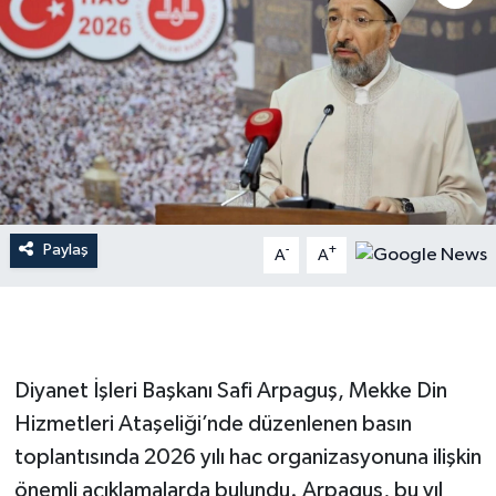
İLÇE HABERLERİ
KÜLTÜR-SANAT
KSÜ
DÜNYA
Paylaş
-
+
A
A
ROPORTAJ
MAGAZİN
KADIN-AİLE
Diyanet İşleri Başkanı Safi Arpaguş, Mekke Din
Hizmetleri Ataşeliği’nde düzenlenen basın
YEREL YÖNETİM
toplantısında 2026 yılı hac organizasyonuna ilişkin
önemli açıklamalarda bulundu. Arpaguş, bu yıl
MEDYA