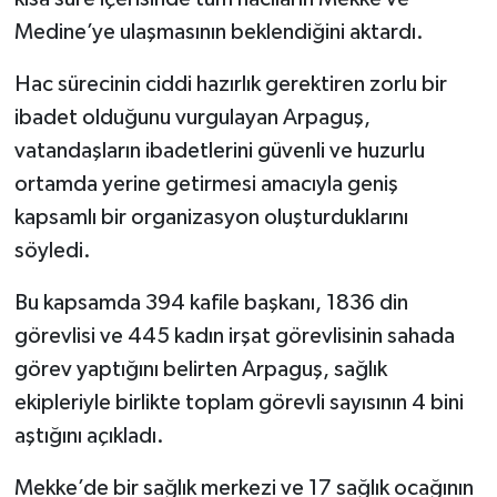
KİTAP
Medine’ye ulaşmasının beklendiğini aktardı.
HEDEF2020
Hac sürecinin ciddi hazırlık gerektiren zorlu bir
ibadet olduğunu vurgulayan Arpaguş,
OTOMOBİL
vatandaşların ibadetlerini güvenli ve huzurlu
MİZAH
ortamda yerine getirmesi amacıyla geniş
kapsamlı bir organizasyon oluşturduklarını
TARİH
söyledi.
Genel
Bu kapsamda 394 kafile başkanı, 1836 din
görevlisi ve 445 kadın irşat görevlisinin sahada
Politika
görev yaptığını belirten Arpaguş, sağlık
ekipleriyle birlikte toplam görevli sayısının 4 bini
YEREL
aştığını açıkladı.
BÖLGEDEN
Mekke’de bir sağlık merkezi ve 17 sağlık ocağının