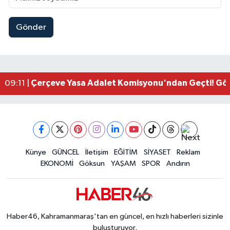
Gönder
Kahramanmaraşlı İşçi Adana'daki Tünel Faciasın
17:19 |
Kahramanmaraş'ta Kayıp Çocuk Sulama Kanalın
15:00 |
Kahramanmaraş'ta Zakkum Rüzgârı! KAFUM Tıkl
12:28 |
Kahramanmaraş'ta Kasten Öldürme ve Fuhşa Teşvi
12:18 |
Çerçeve Yasa Adalet Komisyonu'ndan Geçti! Gö
09:11 |
Kahramanmaraş'taki Okul Saldırısı TBMM Günde
09:04 |
Kahramanmaraş'ta Uluslararası Bisiklet Heyecan
22:09 |
Kahramanmaraş'ta Pusula Maraş Eğitim Merkezi
20:14 |
Kahramanmaraş'ta Tarım İçin Su Seferberliği Ba
20:05 |
Kahramanmaraş'ta 5 Kilometrelik Yolda Sıcak As
Künye
GÜNCEL
İletişim
EĞİTİM
SİYASET
Reklam
20:02 |
EKONOMİ
Göksun
YAŞAM
SPOR
Andırın
Haber46, Kahramanmaraş'tan en güncel, en hızlı haberleri sizinle
buluşturuyor.