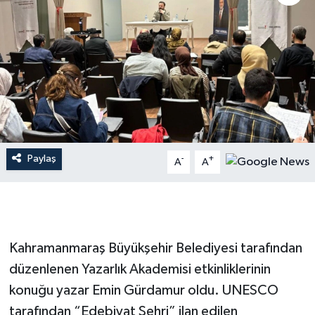
İLÇE HABERLERİ
KÜLTÜR-SANAT
KSÜ
DÜNYA
Paylaş
-
+
A
A
ROPORTAJ
MAGAZİN
KADIN-AİLE
Kahramanmaraş Büyükşehir Belediyesi tarafından
düzenlenen Yazarlık Akademisi etkinliklerinin
YEREL YÖNETİM
konuğu yazar Emin Gürdamur oldu. UNESCO
tarafından “Edebiyat Şehri” ilan edilen
MEDYA