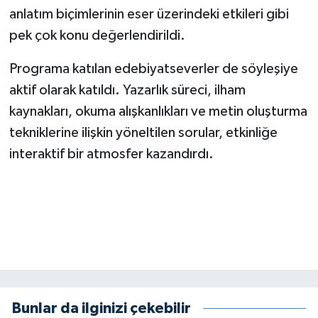
BİLİM TEKNOLOJİ
anlatım biçimlerinin eser üzerindeki etkileri gibi
pek çok konu değerlendirildi.
ASAYİŞ
Programa katılan edebiyatseverler de söyleşiye
SEÇİM 2015
aktif olarak katıldı. Yazarlık süreci, ilham
kaynakları, okuma alışkanlıkları ve metin oluşturma
ÇEVRE
tekniklerine ilişkin yöneltilen sorular, etkinliğe
interaktif bir atmosfer kazandırdı.
BİLİM VE TEKNOLOJİ
YARIŞMALAR
TANITIM
HABERDE İNSAN
Bunlar da ilginizi çekebilir