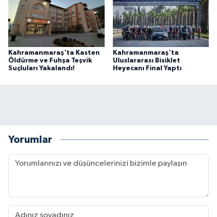
Kahramanmaraş'ta Kasten
Kahramanmaraş'ta
Öldürme ve Fuhşa Teşvik
Uluslararası Bisiklet
Suçluları Yakalandı!
Heyecanı Final Yaptı
Yorumlar