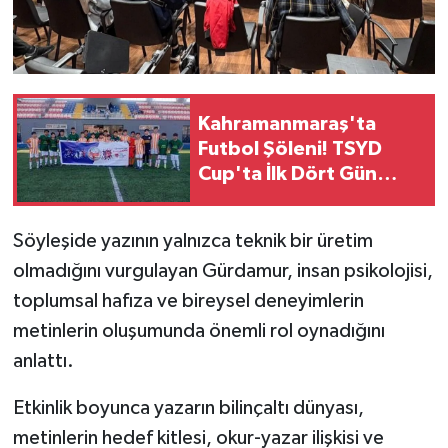
KİTAP
HEDEF2020
OTOMOBİL
Kahramanmaraş'ta
Futbol Şöleni! TSYD
MİZAH
Cup'ta İlk Dört Gün
Tamamlandı
TARİH
Söyleşide yazının yalnızca teknik bir üretim
Genel
olmadığını vurgulayan Gürdamur, insan psikolojisi,
toplumsal hafıza ve bireysel deneyimlerin
Politika
metinlerin oluşumunda önemli rol oynadığını
anlattı.
YEREL
Etkinlik boyunca yazarın bilinçaltı dünyası,
BÖLGEDEN
metinlerin hedef kitlesi, okur-yazar ilişkisi ve