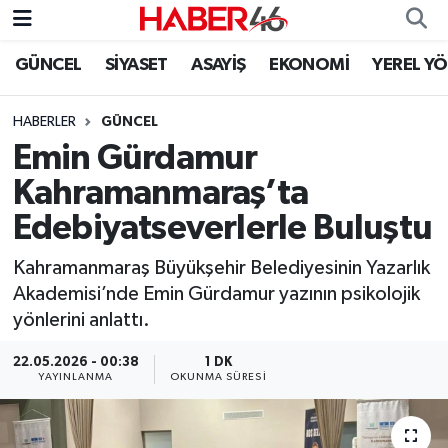
GÜNCEL
SİYASET
ASAYİŞ
EKONOMİ
YEREL Y
GÜNCEL
Nöbetçi Eczaneler
HABERLER
GÜNCEL
SİYASET
Hava Durumu
Emin Gürdamur
EKONOMİ
Kahramanmaraş Namaz Vakitleri
Kahramanmaraş’ta
Edebiyatseverlerle Buluştu
SPOR
Trafik Durumu
Kahramanmaraş Büyükşehir Belediyesinin Yazarlık
YAŞAM
Süper Lig Puan Durumu ve Fikstür
Akademisi’nde Emin Gürdamur yazının psikolojik
yönlerini anlattı.
TEKNOLOJİ
Tüm Manşetler
22.05.2026 - 00:38
1 DK
YAYINLANMA
OKUNMA SÜRESI
SAĞLIK
Son Dakika Haberleri
EĞİTİM
Haber Arşivi