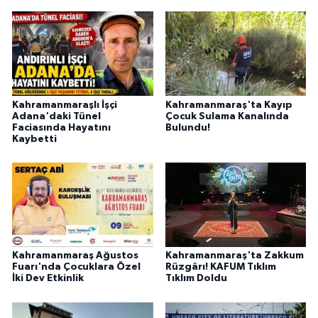
Kahramanmaraşlı İşçi
Kahramanmaraş'ta Kayıp
Adana'daki Tünel
Çocuk Sulama Kanalında
Faciasında Hayatını
Bulundu!
Kaybetti
Kahramanmaraş Ağustos
Kahramanmaraş'ta Zakkum
Fuarı'nda Çocuklara Özel
Rüzgârı! KAFUM Tıklım
İki Dev Etkinlik
Tıklım Doldu