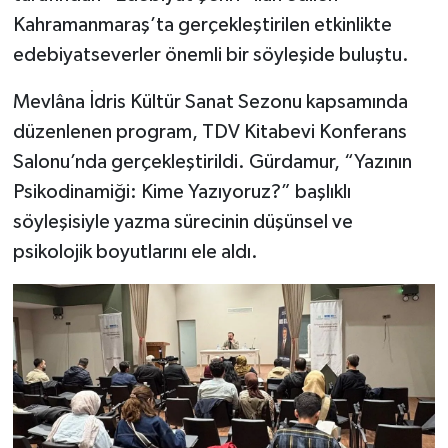
Kahramanmaraş’ta gerçekleştirilen etkinlikte
SEÇİM 2011
edebiyatseverler önemli bir söyleşide buluştu.
ÜÇÜNCÜ SAYFA
Mevlâna İdris Kültür Sanat Sezonu kapsamında
düzenlenen program, TDV Kitabevi Konferans
BİLİMNET
Salonu’nda gerçekleştirildi. Gürdamur, “Yazının
Psikodinamiği: Kime Yazıyoruz?” başlıklı
Yemek
söyleşisiyle yazma sürecinin düşünsel ve
SİVİL TOPLUM
psikolojik boyutlarını ele aldı.
SEÇİM 2014
KİM KİMDİR
ÇEK GÖNDER