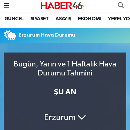
GÜNCEL
SİYASET
ASAYİŞ
EKONOMİ
YEREL Y
GÜNCEL
Nöbetçi Eczaneler
Erzurum Hava Durumu
SİYASET
Hava Durumu
EKONOMİ
Kahramanmaraş Namaz Vakitleri
Bugün, Yarın ve 1 Haftalık Hava
SPOR
Trafik Durumu
Durumu Tahmini
YAŞAM
Süper Lig Puan Durumu ve Fikstür
ŞU AN
TEKNOLOJİ
Tüm Manşetler
SAĞLIK
Son Dakika Haberleri
Erzurum
EĞİTİM
Haber Arşivi