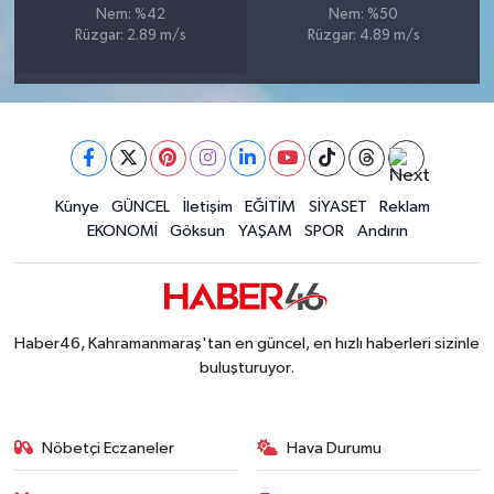
Nem: %42
Nem: %50
BİLİM TEKNOLOJİ
Rüzgar: 2.89 m/s
Rüzgar: 4.89 m/s
ASAYİŞ
SEÇİM 2015
ÇEVRE
Künye
GÜNCEL
İletişim
EĞİTİM
SİYASET
Reklam
EKONOMİ
Göksun
YAŞAM
SPOR
Andırın
BİLİM VE TEKNOLOJİ
YARIŞMALAR
Haber46, Kahramanmaraş'tan en güncel, en hızlı haberleri sizinle
TANITIM
buluşturuyor.
HABERDE İNSAN
Nöbetçi Eczaneler
Hava Durumu