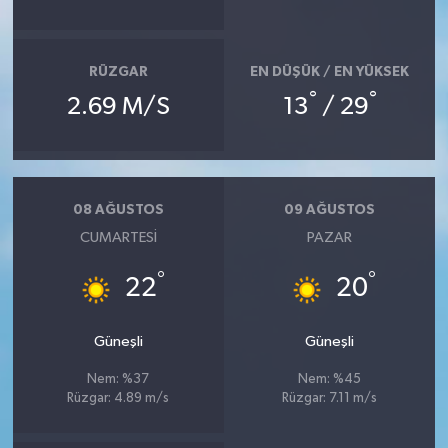
SEÇİM 2011
RÜZGAR
EN DÜŞÜK / EN YÜKSEK
ÜÇÜNCÜ SAYFA
°
°
2.69 M/S
13
/ 29
BİLİMNET
Yemek
08 AĞUSTOS
09 AĞUSTOS
CUMARTESI
PAZAR
SİVİL TOPLUM
°
°
22
20
SEÇİM 2014
Güneşli
Güneşli
KİM KİMDİR
Nem: %37
Nem: %45
Rüzgar: 4.89 m/s
Rüzgar: 7.11 m/s
ÇEK GÖNDER