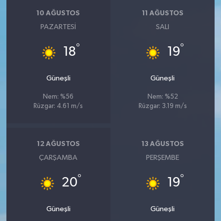
KİTAP
10 AĞUSTOS
11 AĞUSTOS
PAZARTESI
SALI
HEDEF2020
°
°
18
19
OTOMOBİL
Güneşli
Güneşli
MİZAH
Nem: %56
Nem: %52
TARİH
Rüzgar: 4.61 m/s
Rüzgar: 3.19 m/s
Genel
12 AĞUSTOS
13 AĞUSTOS
Politika
ÇARŞAMBA
PERŞEMBE
°
°
YEREL
20
19
BÖLGEDEN
Güneşli
Güneşli