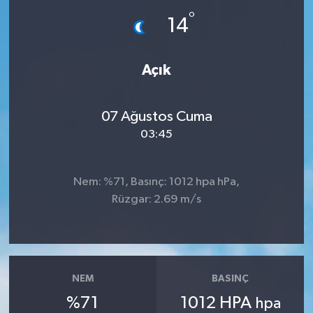
°
14
İLÇE HABERLERİ
KÜLTÜR-SANAT
Açık
KSÜ
07 Ağustos Cuma
DÜNYA
03:45
ROPORTAJ
Nem: %71, Basınç: 1012 hpa hPa,
Rüzgar: 2.69 m/s
MAGAZİN
KADIN-AİLE
YEREL YÖNETİM
NEM
BASINÇ
%71
1012 HPA
hpa
MEDYA