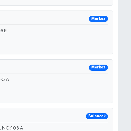
Merkez
6 E
Merkez
-5 A
Bulancak
 NO:103 A