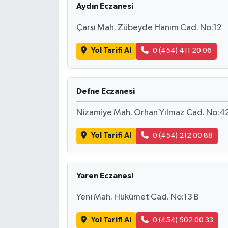
Aydın Eczanesi
İLÇE HABERLERİ
Çarşı Mah. Zübeyde Hanım Cad. No:12
KÜLTÜR-SANAT
Yol Tarifi Al
0 (454) 411 20 06
KSÜ
Defne Eczanesi
DÜNYA
Nizamiye Mah. Orhan Yılmaz Cad. No:4
ROPORTAJ
Yol Tarifi Al
0 (454) 212 00 88
MAGAZİN
KADIN-AİLE
Yaren Eczanesi
Yeni Mah. Hükümet Cad. No:13 B
YEREL YÖNETİM
Yol Tarifi Al
0 (454) 502 00 33
MEDYA