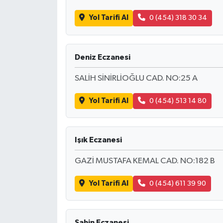
KİTAP
Yol Tarifi Al
0 (454) 318 30 34
HEDEF2020
OTOMOBİL
Deniz Eczanesi
SALİH SİNİRLİOĞLU CAD. NO:25 A
MİZAH
Yol Tarifi Al
0 (454) 513 14 80
TARİH
Genel
Işık Eczanesi
Politika
GAZİ MUSTAFA KEMAL CAD. NO:182 B
YEREL
Yol Tarifi Al
0 (454) 611 39 90
BÖLGEDEN
Şahin Eczanesi