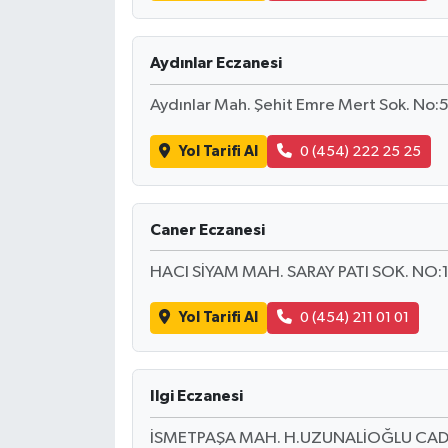
SEÇİM 2011
Aydınlar Eczanesi
ÜÇÜNCÜ SAYFA
Aydınlar Mah. Şehit Emre Mert Sok. No:5
BİLİMNET
Yol Tarifi Al
0 (454) 222 25 25
Yemek
Caner Eczanesi
SİVİL TOPLUM
HACI SİYAM MAH. SARAY PATI SOK. NO:1
SEÇİM 2014
Yol Tarifi Al
0 (454) 211 01 01
KİM KİMDİR
Ilgi Eczanesi
ÇEK GÖNDER
İSMETPAŞA MAH. H.UZUNALİOĞLU CAD.