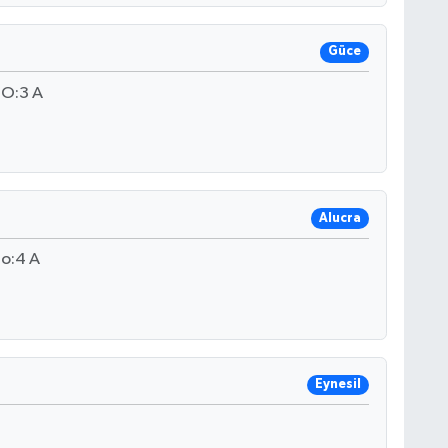
Güce
O:3 A
Alucra
No:4 A
Eynesil