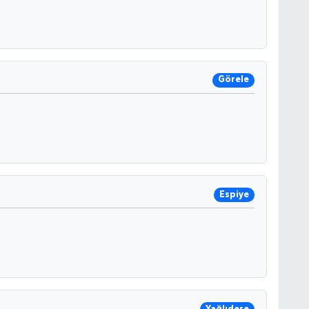
Görele
Espiye