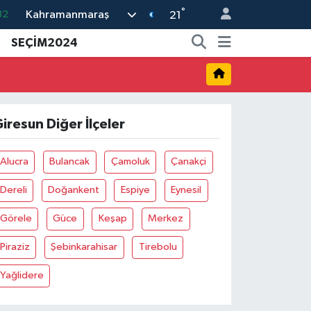
°
Kahramanmaraş
32
21
08
SEÇİM2024
02
16
44
iresun Diğer İlçeler
11
Alucra
Bulancak
Çamoluk
Çanakçi
Dereli
Doğankent
Espiye
Eynesil
Görele
Güce
Keşap
Merkez
Piraziz
Şebinkarahisar
Tirebolu
Yağlidere