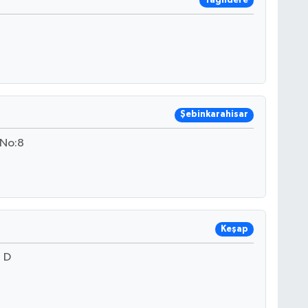
Yağlıdere
Şebinkarahisar
 No:8
Keşap
 D