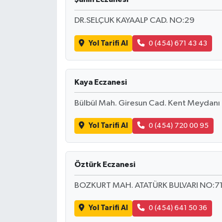
BİLİM TEKNOLOJİ
DR.SELÇUK KAYAALP CAD. NO:29
ASAYİŞ
Yol Tarifi Al
0 (454) 671 43 43
SEÇİM 2015
Kaya Eczanesi
ÇEVRE
Bülbül Mah. Giresun Cad. Kent Meydanı
BİLİM VE TEKNOLOJİ
Yol Tarifi Al
0 (454) 720 00 95
YARIŞMALAR
TANITIM
Öztürk Eczanesi
HABERDE İNSAN
BOZKURT MAH. ATATÜRK BULVARI NO:71
Yol Tarifi Al
0 (454) 641 50 36