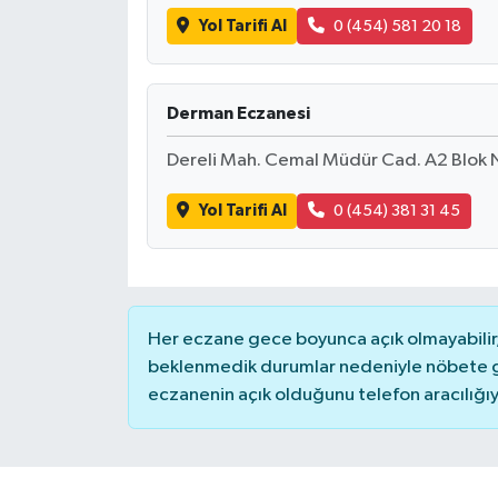
Yol Tarifi Al
0 (454) 581 20 18
Derman Eczanesi
Dereli Mah. Cemal Müdür Cad. A2 Blok 
Yol Tarifi Al
0 (454) 381 31 45
Her eczane gece boyunca açık olmayabilir, 
beklenmedik durumlar nedeniyle nöbete g
eczanenin açık olduğunu telefon aracılığıyla 