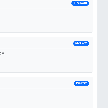
Tirebolu
Merkez
2 A
Piraziz