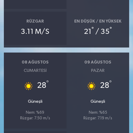
SEÇİM 2011
RÜZGAR
EN DÜŞÜK / EN YÜKSEK
ÜÇÜNCÜ SAYFA
°
°
3.11 M/S
21
/ 35
BİLİMNET
Yemek
08 AĞUSTOS
09 AĞUSTOS
CUMARTESI
PAZAR
SİVİL TOPLUM
°
°
28
28
SEÇİM 2014
Güneşli
Güneşli
KİM KİMDİR
Nem: %69
Nem: %65
Rüzgar: 7.50 m/s
Rüzgar: 7.19 m/s
ÇEK GÖNDER