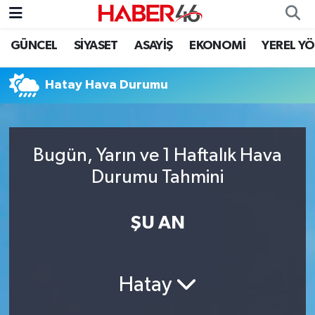
GÜNCEL
SİYASET
ASAYİŞ
EKONOMİ
YEREL Y
GÜNCEL
Nöbetçi Eczaneler
Hatay Hava Durumu
SİYASET
Hava Durumu
EKONOMİ
Kahramanmaraş Namaz Vakitleri
Bugün, Yarın ve 1 Haftalık Hava
SPOR
Trafik Durumu
Durumu Tahmini
YAŞAM
Süper Lig Puan Durumu ve Fikstür
ŞU AN
TEKNOLOJİ
Tüm Manşetler
SAĞLIK
Son Dakika Haberleri
Hatay
EĞİTİM
Haber Arşivi