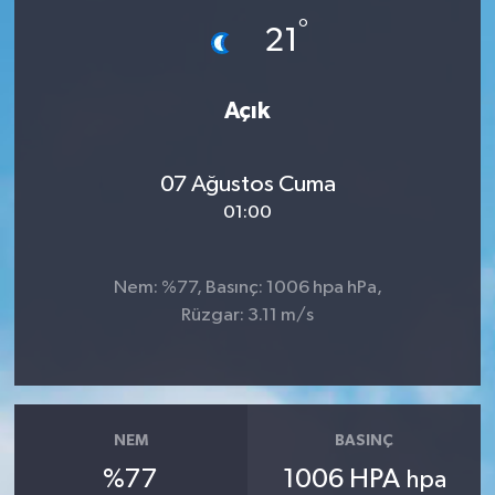
°
21
İLÇE HABERLERİ
KÜLTÜR-SANAT
Açık
KSÜ
07 Ağustos Cuma
DÜNYA
01:00
ROPORTAJ
Nem: %77, Basınç: 1006 hpa hPa,
Rüzgar: 3.11 m/s
MAGAZİN
KADIN-AİLE
YEREL YÖNETİM
NEM
BASINÇ
%77
1006 HPA
hpa
MEDYA