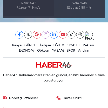
Nem: %42
Nem: %45
BİLİM TEKNOLOJİ
Rüzgar: 7.19 m/s
Rüzgar: 6.89 m/s
ASAYİŞ
SEÇİM 2015
ÇEVRE
Künye
GÜNCEL
İletişim
EĞİTİM
SİYASET
Reklam
EKONOMİ
Göksun
YAŞAM
SPOR
Andırın
BİLİM VE TEKNOLOJİ
YARIŞMALAR
Haber46, Kahramanmaraş'tan en güncel, en hızlı haberleri sizinle
TANITIM
buluşturuyor.
HABERDE İNSAN
Nöbetçi Eczaneler
Hava Durumu