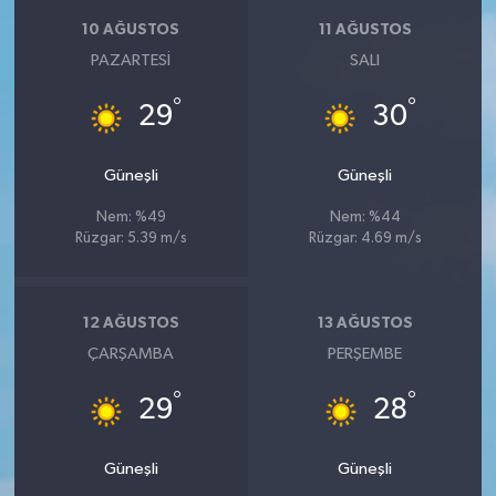
KİTAP
10 AĞUSTOS
11 AĞUSTOS
PAZARTESI
SALI
HEDEF2020
°
°
29
30
OTOMOBİL
Güneşli
Güneşli
MİZAH
Nem: %49
Nem: %44
TARİH
Rüzgar: 5.39 m/s
Rüzgar: 4.69 m/s
Genel
12 AĞUSTOS
13 AĞUSTOS
Politika
ÇARŞAMBA
PERŞEMBE
°
°
YEREL
29
28
BÖLGEDEN
Güneşli
Güneşli