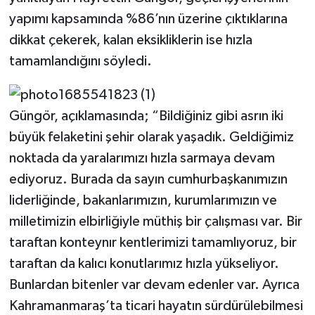
KİTAP
yapımı kapsamında %86’nın üzerine çıktıklarına
dikkat çekerek, kalan eksikliklerin ise hızla
HEDEF2020
tamamlandığını söyledi.
OTOMOBİL
MİZAH
Güngör, açıklamasında; “Bildiğiniz gibi asrın iki
büyük felaketini şehir olarak yaşadık. Geldiğimiz
TARİH
noktada da yaralarımızı hızla sarmaya devam
ediyoruz. Burada da sayın cumhurbaşkanımızın
Genel
liderliğinde, bakanlarımızın, kurumlarımızın ve
Politika
milletimizin elbirliğiyle müthiş bir çalışması var. Bir
taraftan konteynır kentlerimizi tamamlıyoruz, bir
YEREL
taraftan da kalıcı konutlarımız hızla yükseliyor.
Bunlardan bitenler var devam edenler var. Ayrıca
BÖLGEDEN
Kahramanmaraş’ta ticari hayatın sürdürülebilmesi