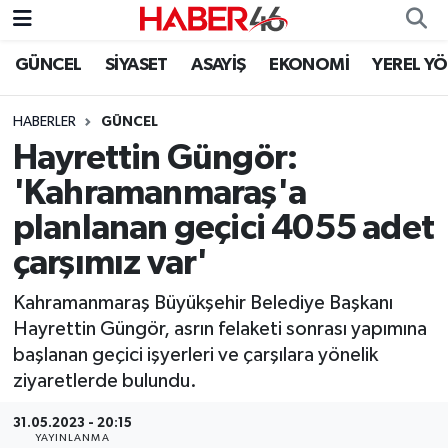
GÜNCEL
SİYASET
ASAYİŞ
EKONOMİ
YEREL Y
GÜNCEL
Nöbetçi Eczaneler
HABERLER
GÜNCEL
SİYASET
Hava Durumu
Hayrettin Güngör:
EKONOMİ
Kahramanmaraş Namaz Vakitleri
'Kahramanmaraş'a
planlanan geçici 4055 adet
SPOR
Trafik Durumu
çarşımız var'
YAŞAM
Süper Lig Puan Durumu ve Fikstür
Kahramanmaraş Büyükşehir Belediye Başkanı
Hayrettin Güngör, asrın felaketi sonrası yapımına
TEKNOLOJİ
Tüm Manşetler
başlanan geçici işyerleri ve çarşılara yönelik
ziyaretlerde bulundu.
SAĞLIK
Son Dakika Haberleri
31.05.2023 - 20:15
EĞİTİM
Haber Arşivi
YAYINLANMA