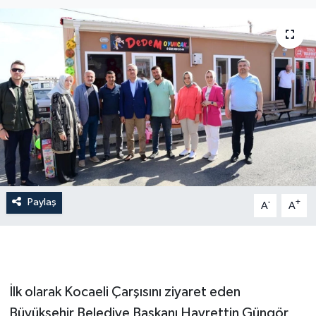
İLÇE HABERLERİ
KÜLTÜR-SANAT
KSÜ
DÜNYA
ROPORTAJ
Paylaş
-
+
MAGAZİN
A
A
KADIN-AİLE
YEREL YÖNETİM
İlk olarak Kocaeli Çarşısını ziyaret eden
Büyükşehir Belediye Başkanı Hayrettin Güngör,
MEDYA