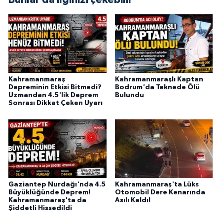
Kahramanmaraş
Kahramanmaraşlı Kaptan
Depreminin Etkisi Bitmedi?
Bodrum'da Teknede Ölü
Uzmandan 4.5'lik Deprem
Bulundu
Sonrası Dikkat Çeken Uyarı
Gaziantep Nurdağı'nda 4.5
Kahramanmaraş'ta Lüks
Büyüklüğünde Deprem!
Otomobil Dere Kenarında
Kahramanmaraş'ta da
Asılı Kaldı!
Şiddetli Hissedildi