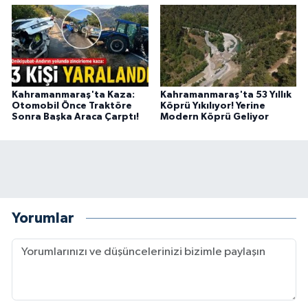
Kahramanmaraş'ta Kaza:
Kahramanmaraş'ta 53 Yıllık
Otomobil Önce Traktöre
Köprü Yıkılıyor! Yerine
Sonra Başka Araca Çarptı!
Modern Köprü Geliyor
Yorumlar