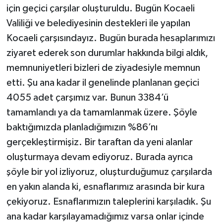
için geçici çarşılar oluşturuldu. Bugün Kocaeli
BİLİM TEKNOLOJİ
Valiliği ve belediyesinin destekleri ile yapılan
ASAYİŞ
Kocaeli çarşısındayız. Bugün burada hesaplarımızı
ziyaret ederek son durumlar hakkında bilgi aldık,
SEÇİM 2015
memnuniyetleri bizleri de ziyadesiyle memnun
etti. Şu ana kadar il genelinde planlanan geçici
ÇEVRE
4055 adet çarşımız var. Bunun 3384’ü
BİLİM VE TEKNOLOJİ
tamamlandı ya da tamamlanmak üzere. Şöyle
baktığımızda planladığımızın %86’nı
YARIŞMALAR
gerçekleştirmişiz. Bir taraftan da yeni alanlar
oluşturmaya devam ediyoruz. Burada ayrıca
TANITIM
şöyle bir yol izliyoruz, oluşturduğumuz çarşılarda
HABERDE İNSAN
en yakın alanda ki, esnaflarımız arasında bir kura
çekiyoruz. Esnaflarımızın taleplerini karşıladık. Şu
ana kadar karşılayamadığımız varsa onlar içinde