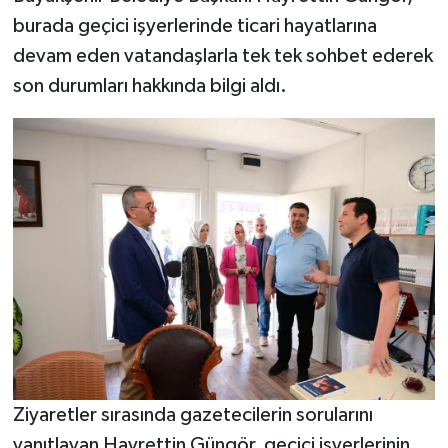
burada geçici işyerlerinde ticari hayatlarına
SEÇİM 2011
devam eden vatandaşlarla tek tek sohbet ederek
son durumları hakkında bilgi aldı.
ÜÇÜNCÜ SAYFA
BİLİMNET
Yemek
SİVİL TOPLUM
SEÇİM 2014
KİM KİMDİR
ÇEK GÖNDER
Ziyaretler sırasında gazetecilerin sorularını
yanıtlayan Hayrettin Güngör, geçici işyerlerinin