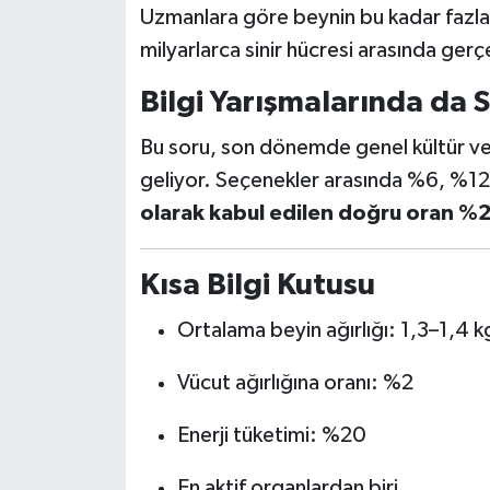
Uzmanlara göre beynin bu kadar fazla
BİLİM TEKNOLOJİ
milyarlarca sinir hücresi arasında gerç
ASAYİŞ
Bilgi Yarışmalarında da 
SEÇİM 2015
Bu soru, son dönemde genel kültür ve
geliyor. Seçenekler arasında %6, %12
ÇEVRE
olarak kabul edilen doğru oran %2’
BİLİM VE TEKNOLOJİ
Kısa Bilgi Kutusu
YARIŞMALAR
Ortalama beyin ağırlığı: 1,3–1,4 k
TANITIM
Vücut ağırlığına oranı: %2
HABERDE İNSAN
Enerji tüketimi: %20
En aktif organlardan biri