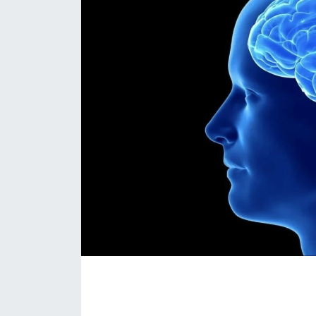
İLÇE HABERLERİ
KÜLTÜR-SANAT
KSÜ
DÜNYA
ROPORTAJ
MAGAZİN
KADIN-AİLE
YEREL YÖNETİM
MEDYA