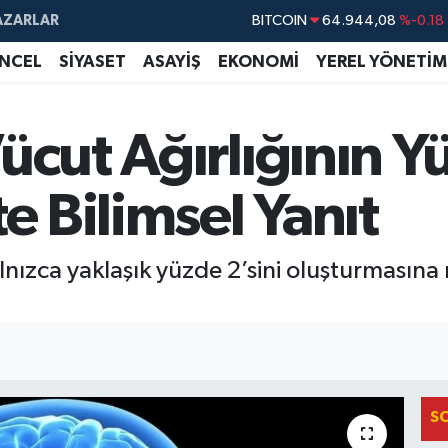
BITCOIN
64.944,08
%-0.18
AZARLAR
DOLAR
47,7436
%0.18
NCEL
SİYASET
ASAYİŞ
EKONOMİ
YEREL YÖNETİM
EURO
55,2510
%0.32
STERLİN
64,4811
%0.38
ücut Ağırlığının Y
GRAM ALTIN
6660.55
%0.03
BİST100
13.779
%-14
e Bilimsel Yanıt
alnızca yaklaşık yüzde 2’sini oluşturmasın
S