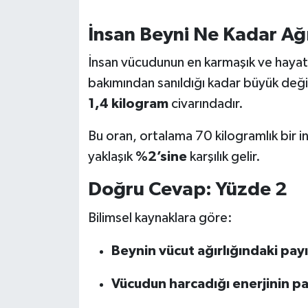
İnsan Beyni Ne Kadar Ağ
SEÇİM 2011
İnsan vücudunun en karmaşık ve hayati 
ÜÇÜNCÜ SAYFA
bakımından sanıldığı kadar büyük değil
BİLİMNET
1,4 kilogram
civarındadır.
Bu oran, ortalama 70 kilogramlık bir i
Yemek
yaklaşık
%2’sine
karşılık gelir.
SİVİL TOPLUM
Doğru Cevap: Yüzde 2
SEÇİM 2014
Bilimsel kaynaklara göre:
KİM KİMDİR
Beynin vücut ağırlığındaki payı
ÇEK GÖNDER
Vücudun harcadığı enerjinin pa