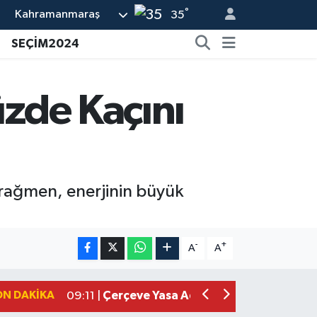
°
Kahramanmaraş
35
SEÇİM2024
üzde Kaçını
a rağmen, enerjinin büyük
Kahramanmaraşlı İşçi Adana'daki Tüne
17:19 |
Kahramanmaraş'ta Kayıp Çocuk Sula
15:00 |
-
+
A
A
Kahramanmaraş'ta Zakkum Rüzgârı! K
12:28 |
Kahramanmaraş'ta Kasten Öldürme ve 
12:18 |
ON DAKIKA
Çerçeve Yasa Adalet Komisyonu'ndan
09:11 |
Kahramanmaraş'taki Okul Saldırısı 
09:04 |