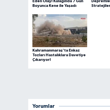
Eden Olay! Kulağında 7 Gün
Depremle
Boyunca Kene ile Yaşadı
Stratejiler
Kahramanmaraş'ta Enkaz
Tozları Hastalıklara Davetiye
Çıkarıyor!
Yorumlar