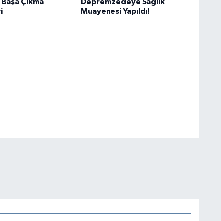
 Başa Çıkma
Depremzedeye Sağlık
i
Muayenesi Yapıldı!