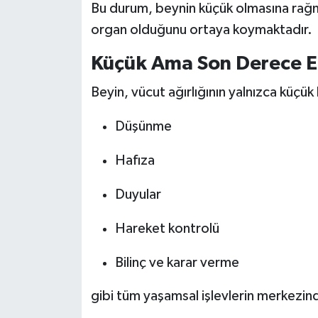
KİTAP
Bu durum, beynin küçük olmasına rağm
organ olduğunu ortaya koymaktadır.
HEDEF2020
Küçük Ama Son Derece Et
OTOMOBİL
Beyin, vücut ağırlığının yalnızca küçü
MİZAH
Düşünme
TARİH
Hafıza
Genel
Duyular
Politika
Hareket kontrolü
YEREL
Bilinç ve karar verme
BÖLGEDEN
gibi tüm yaşamsal işlevlerin merkezinde