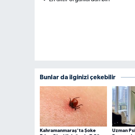
Bunlar da ilginizi çekebilir
Kahramanmaraş'ta Şoke
Uzman Ps