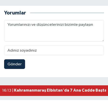
Yorumlar
Gönder
Kahramanmaraş’ta Hafif Ticari Araç Takla Attı: 6
17:08 |
Kahramanmaraş'ta 6 Şubat'ta Yıkılmıştı! Fatma
16:45 |
Kahramanmaraş Yeni Sanayi Sitesi'nde Asfalt Ça
16:33 |
Kahramanmaraş'ta Yusuf Tarık Gül Anısına Turn
16:28 |
Kahramanmaraş Elbistan'da 7 Ana Cadde Baştan
16:13 |
Kahramanmaraş'ta 31 Köprü Tamamlandı, 83 Milyo
16:04 |
Kahramanmaraş'ta 17 Noktada Asfalt Çalışması
16:03 |