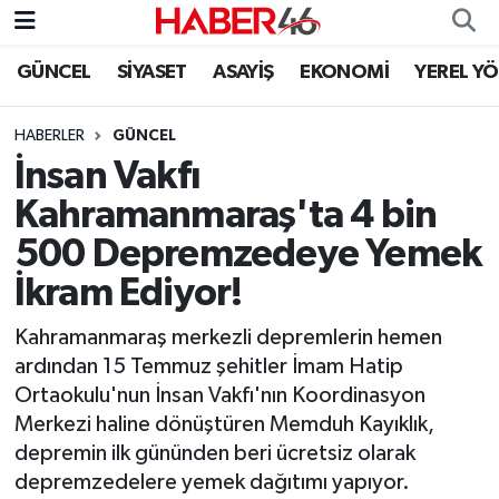
GÜNCEL
SİYASET
ASAYİŞ
EKONOMİ
YEREL Y
GÜNCEL
Nöbetçi Eczaneler
HABERLER
GÜNCEL
SİYASET
Hava Durumu
İnsan Vakfı
EKONOMİ
Kahramanmaraş Namaz Vakitleri
Kahramanmaraş'ta 4 bin
500 Depremzedeye Yemek
SPOR
Trafik Durumu
İkram Ediyor!
YAŞAM
Süper Lig Puan Durumu ve Fikstür
Kahramanmaraş merkezli depremlerin hemen
ardından 15 Temmuz şehitler İmam Hatip
TEKNOLOJİ
Tüm Manşetler
Ortaokulu'nun İnsan Vakfı'nın Koordinasyon
Merkezi haline dönüştüren Memduh Kayıklık,
SAĞLIK
Son Dakika Haberleri
depremin ilk gününden beri ücretsiz olarak
depremzedelere yemek dağıtımı yapıyor.
EĞİTİM
Haber Arşivi