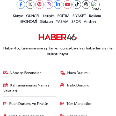
Kahramanmaraş'ta Doğa Yürüyüşünde Kayboldula
15:26 |
Kahramanmaraş'ta Ağustos Fuarı Ailelerin Vazg
11:06 |
Fırat Görgel Ağustos Fuarı'nda Vatandaşlarla B
Künye
GÜNCEL
İletişim
EĞİTİM
SİYASET
Reklam
11:02 |
EKONOMİ
Göksun
YAŞAM
SPOR
Andırın
Kahramanmaraş Ağustos Fuarı'nda Karadeniz Rüz
10:35 |
Kahramanmaraş'ta Kanalda Bulunan Minik Çocuk
10:31 |
Kahramanmaraş Elbistan’da İdris Altun Taziye ve
23:59 |
Kahramanmaraş Ağustos Fuarı'nda Ailelere Öze
23:51 |
Haber46, Kahramanmaraş'tan en güncel, en hızlı haberleri sizinle
Kahramanmaraş’ta Otomobil Yan Yattı: 3 Yaralı
23:48 |
buluşturuyor.
Nöbetçi Eczaneler
Hava Durumu
Kahramanmaraş Namaz
Trafik Durumu
Vakitleri
Puan Durumu ve Fikstür
Tüm Manşetler