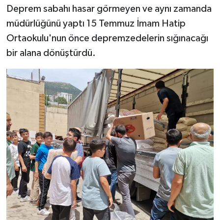
Deprem sabahı hasar görmeyen ve aynı zamanda
SEÇİM 2011
müdürlüğünü yaptı 15 Temmuz İmam Hatip
Ortaokulu'nun önce depremzedelerin sığınacağı
ÜÇÜNCÜ SAYFA
bir alana dönüştürdü.
BİLİMNET
Yemek
SİVİL TOPLUM
SEÇİM 2014
KİM KİMDİR
ÇEK GÖNDER