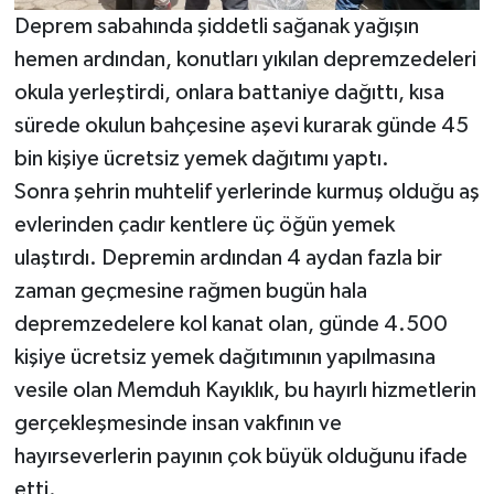
KİTAP
Deprem sabahında şiddetli sağanak yağışın
hemen ardından, konutları yıkılan depremzedeleri
HEDEF2020
okula yerleştirdi, onlara battaniye dağıttı, kısa
OTOMOBİL
sürede okulun bahçesine aşevi kurarak günde 45
bin kişiye ücretsiz yemek dağıtımı yaptı.
MİZAH
Sonra şehrin muhtelif yerlerinde kurmuş olduğu aş
evlerinden çadır kentlere üç öğün yemek
TARİH
ulaştırdı. Depremin ardından 4 aydan fazla bir
Genel
zaman geçmesine rağmen bugün hala
depremzedelere kol kanat olan, günde 4.500
Politika
kişiye ücretsiz yemek dağıtımının yapılmasına
vesile olan Memduh Kayıklık, bu hayırlı hizmetlerin
YEREL
gerçekleşmesinde insan vakfının ve
hayırseverlerin payının çok büyük olduğunu ifade
BÖLGEDEN
etti.