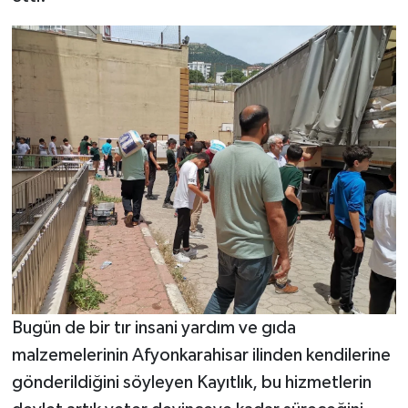
BİLİM TEKNOLOJİ
ASAYİŞ
SEÇİM 2015
ÇEVRE
BİLİM VE TEKNOLOJİ
YARIŞMALAR
TANITIM
Bugün de bir tır insani yardım ve gıda
HABERDE İNSAN
malzemelerinin Afyonkarahisar ilinden kendilerine
gönderildiğini söyleyen Kayıtlık, bu hizmetlerin