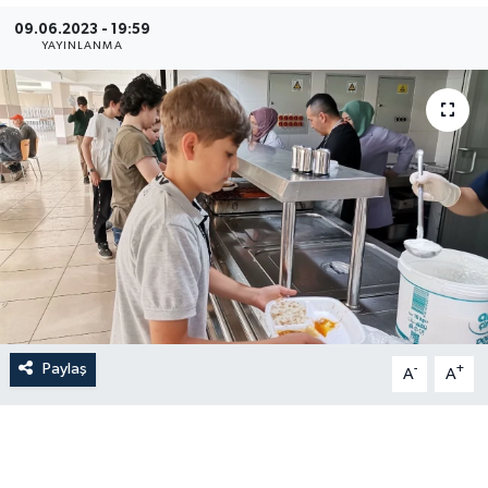
09.06.2023 - 19:59
İLÇE HABERLERİ
YAYINLANMA
KÜLTÜR-SANAT
KSÜ
DÜNYA
ROPORTAJ
MAGAZİN
Paylaş
-
+
KADIN-AİLE
A
A
YEREL YÖNETİM
MEDYA