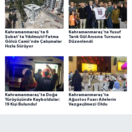
Kahramanmaraş'ta 6
Kahramanmaraş'ta Yusuf
Şubat'ta Yıkılmıştı! Fatma
Tarık Gül Anısına Turnuva
Gölcü Camii'nde Çalışmalar
Düzenlendi
Hızla Sürüyor
Kahramanmaraş'ta Doğa
Kahramanmaraş'ta
Yürüyüşünde Kayboldular:
Ağustos Fuarı Ailelerin
19 Kişi Bulundu!
Vazgeçilmezi Oldu