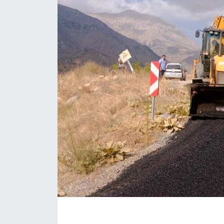
İLÇE HABERLERİ
KÜLTÜR-SANAT
KSÜ
DÜNYA
ROPORTAJ
MAGAZİN
KADIN-AİLE
YEREL YÖNETİM
MEDYA