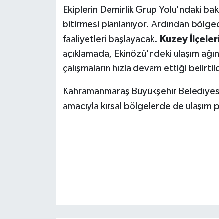
KİTAP
Ekiplerin Demirlik Grup Yolu'ndaki bak
bitirmesi planlanıyor. Ardından bölge
HEDEF2020
faaliyetleri başlayacak.
Kuzey İlçeler
açıklamada, Ekinözü'ndeki ulaşım ağını
OTOMOBİL
çalışmaların hızla devam ettiği belirtild
MİZAH
Kahramanmaraş Büyükşehir Belediyesi,
TARİH
amacıyla kırsal bölgelerde de ulaşım 
Genel
Politika
YEREL
BÖLGEDEN