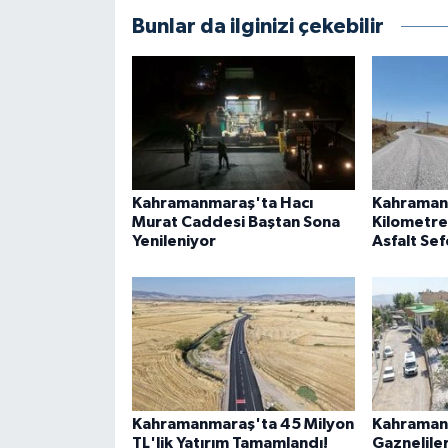
BİLİM TEKNOLOJİ
Bunlar da ilginizi çekebilir
ASAYİŞ
SEÇİM 2015
ÇEVRE
Kahramanmaraş'ta Hacı
Kahraman
BİLİM VE TEKNOLOJİ
Murat Caddesi Baştan Sona
Kilometre
Yenileniyor
Asfalt Sef
YARIŞMALAR
TANITIM
HABERDE İNSAN
Kahramanmaraş'ta 45 Milyon
Kahraman
TL'lik Yatırım Tamamlandı!
Gaznelile