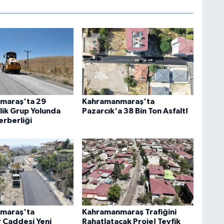
maraş'ta 29
Kahramanmaraş'ta
lik Grup Yolunda
Pazarcık'a 38 Bin Ton Asfalt!
erberliği
maraş'ta
Kahramanmaraş Trafiğini
r Caddesi Yeni
Rahatlatacak Proje! Tevfik