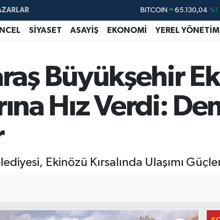
BITCOIN
65.130,04
%1
AZARLAR
DOLAR
47,7069
%0.
NCEL
SİYASET
ASAYİŞ
EKONOMİ
YEREL YÖNETİM
EURO
55,0265
%0.
STERLİN
64,1897
%0.
aş Büyükşehir Ek
GRAM ALTIN
6618.49
%2.
BİST100
13.887
%6
rına Hız Verdi: De
r
diyesi, Ekinözü Kırsalında Ulaşımı Güçlen