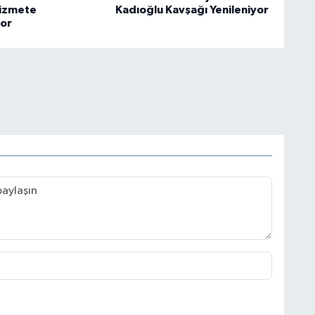
Hizmete
Kadıoğlu Kavşağı Yenileniyor
yor