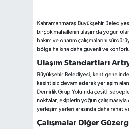
SEÇİM 2011
Kahramanmaraş Büyükşehir Belediyesi, 
ÜÇÜNCÜ SAYFA
birçok mahallenin ulaşımda yoğun olar
bakım ve onarım çalışmalarını sürdürü
BİLİMNET
bölge halkına daha güvenli ve konforl
Yemek
Ulaşım Standartları Artı
SİVİL TOPLUM
Büyükşehir Belediyesi, kent genelinde
kesintisiz devam ederek yerleşim alanla
SEÇİM 2014
Demirlik Grup Yolu'nda çeşitli sebeple
noktalar, ekiplerin yoğun çalışmasıyla
KİM KİMDİR
yerleşim yerleri arasında daha rahat v
ÇEK GÖNDER
Çalışmalar Diğer Güzer