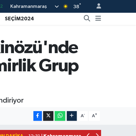
.2
°
Kahramanmaraş
38
17
SEÇİM2024
01
02
inözü'nde
12
4
mirlik Grup
diriyor
Kahramanmaraş'ta Şüpheli Ölüm! Uz
15:22 |
Kahramanmaraş'ta Korku Dolu Anlar!
15:10 |
-
+
A
A
Müge Anlı'da gündeme gelen Palu Aile
12:48 |
Tayland'daki Okul Saldırısı Kahraman
12:39 |