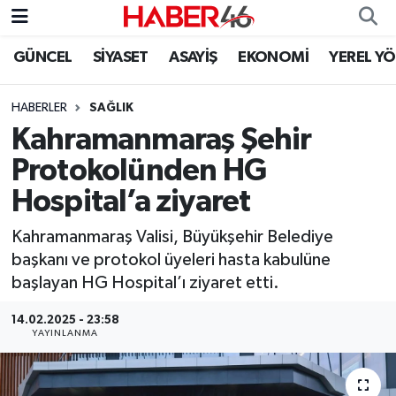
GÜNCEL
SİYASET
ASAYİŞ
EKONOMİ
YEREL Y
GÜNCEL
Nöbetçi Eczaneler
HABERLER
SAĞLIK
SİYASET
Hava Durumu
Kahramanmaraş Şehir
EKONOMİ
Kahramanmaraş Namaz Vakitleri
Protokolünden HG
Hospital’a ziyaret
SPOR
Trafik Durumu
Kahramanmaraş Valisi, Büyükşehir Belediye
YAŞAM
Süper Lig Puan Durumu ve Fikstür
başkanı ve protokol üyeleri hasta kabulüne
başlayan HG Hospital’ı ziyaret etti.
TEKNOLOJİ
Tüm Manşetler
14.02.2025 - 23:58
YAYINLANMA
SAĞLIK
Son Dakika Haberleri
EĞİTİM
Haber Arşivi