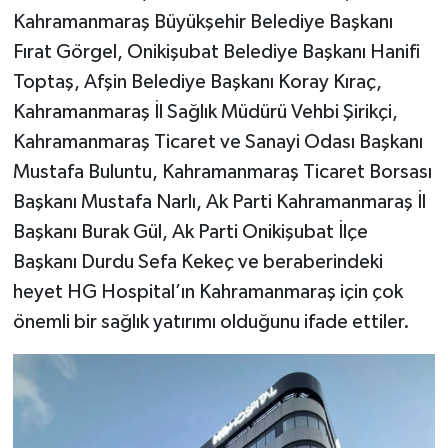
KİTAP
Kahramanmaraş Büyükşehir Belediye Başkanı
Fırat Görgel, Onikişubat Belediye Başkanı Hanifi
HEDEF2020
Toptaş, Afşin Belediye Başkanı Koray Kıraç,
OTOMOBİL
Kahramanmaraş İl Sağlık Müdürü Vehbi Şirikçi,
Kahramanmaraş Ticaret ve Sanayi Odası Başkanı
MİZAH
Mustafa Buluntu, Kahramanmaraş Ticaret Borsası
Başkanı Mustafa Narlı, Ak Parti Kahramanmaraş İl
TARİH
Başkanı Burak Gül, Ak Parti Onikişubat İlçe
Başkanı Durdu Sefa Kekeç ve beraberindeki
Genel
heyet HG Hospital’ın Kahramanmaraş için çok
Politika
önemli bir sağlık yatırımı olduğunu ifade ettiler.
YEREL
BÖLGEDEN