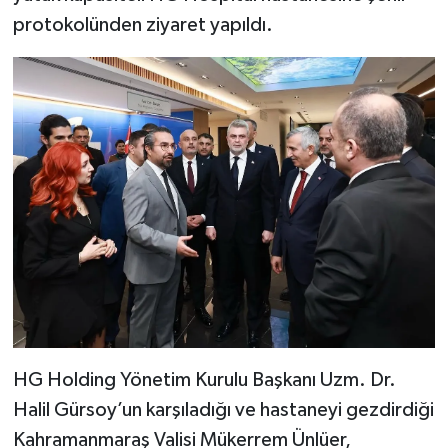
protokolünden ziyaret yapıldı.
SEÇİM 2011
ÜÇÜNCÜ SAYFA
BİLİMNET
Yemek
SİVİL TOPLUM
SEÇİM 2014
KİM KİMDİR
HG Holding Yönetim Kurulu Başkanı Uzm. Dr.
ÇEK GÖNDER
Halil Gürsoy’un karşıladığı ve hastaneyi gezdirdiği
Kahramanmaraş Valisi Mükerrem Ünlüer,