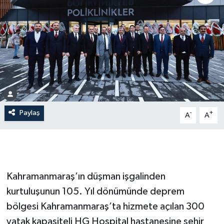
İLÇE HABERLERİ
KÜLTÜR-SANAT
KSÜ
DÜNYA
Paylaş
-
+
A
A
ROPORTAJ
MAGAZİN
KADIN-AİLE
Kahramanmaraş’ın düşman işgalinden
kurtuluşunun 105. Yıl dönümünde deprem
YEREL YÖNETİM
bölgesi Kahramanmaraş’ta hizmete açılan 300
yatak kapasiteli HG Hospital hastanesine şehir
MEDYA