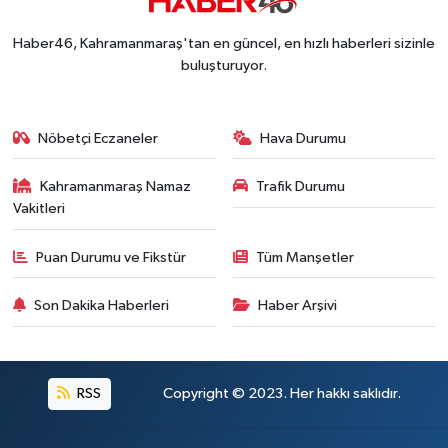
13:27 |
Kahramanmaraş'ta Fabrika Alevlere Teslim Oldu!
11:45 |
Haber46, Kahramanmaraş'tan en güncel, en hızlı haberleri sizinle
Kahramanmaraş'ın Tarihi Mirası İçin Ankara'da Kr
22:09 |
buluşturuyor.
Kahramanmaraş'ta Gazneliler Caddesi Yeni Yüzü
21:56 |
Kahramanmaraş'ta Acı Son! Kayıp Yaşlı Adam Be
21:05 |
Nöbetçi Eczaneler
Hava Durumu
Kahramanmaraş Namaz
Trafik Durumu
Vakitleri
Puan Durumu ve Fikstür
Tüm Manşetler
Son Dakika Haberleri
Haber Arşivi
RSS
Copyright © 2023. Her hakkı saklıdır.