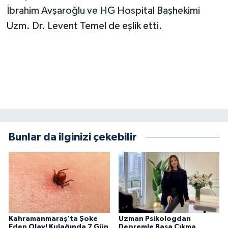
İbrahim Avşaroğlu ve HG Hospital Başhekimi
Uzm. Dr. Levent Temel de eşlik etti.
Bunlar da ilginizi çekebilir
Kahramanmaraş'ta Şoke
Uzman Psikologdan
Eden Olay! Kulağında 7 Gün
Depremle Başa Çıkma