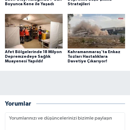
Boyunca Kene ile Yaşadı
Stratejileri
Afet Bölgelerinde 18 Milyon
Kahramanmaraş'ta Enkaz
Depremzedeye Sağlık
Tozları Hastalıklara
Muayenesi Yapıldı!
Davetiye Çıkarıyor!
Yorumlar