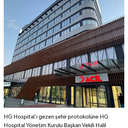
BİLİM TEKNOLOJİ
ASAYİŞ
SEÇİM 2015
ÇEVRE
BİLİM VE TEKNOLOJİ
YARIŞMALAR
TANITIM
HABERDE İNSAN
HG Hospital’ı gezen şehir protokolüne HG
Hospital Yönetim Kurulu Başkan Vekili Halil