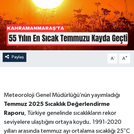
İLÇE HABERLERİ
KÜLTÜR-SANAT
KSÜ
DÜNYA
Paylaş
-
+
A
A
ROPORTAJ
MAGAZİN
Meteoroloji Genel Müdürlüğü’nün yayımladığı
KADIN-AİLE
Temmuz 2025 Sıcaklık Değerlendirme
Raporu
, Türkiye genelinde sıcaklıkların rekor
YEREL YÖNETİM
seviyelere ulaştığını ortaya koydu. 1991-2020
yılları arasında temmuz ayı ortalama sıcaklığı 25°C
MEDYA