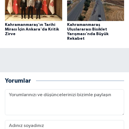
Kahramanmaraş'ın Tarihi
Kahramanmaraş
Mirası İçin Ankara'da Kritik
Uluslararası Bisiklet
Zirve
Yarışması'nda Büyük
Rekabet
Yorumlar