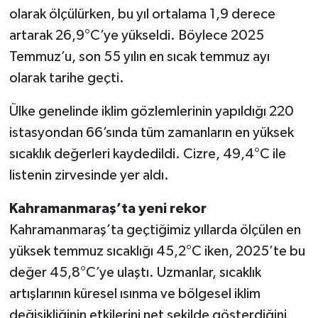
olarak ölçülürken, bu yıl ortalama 1,9 derece
SEÇİM 2011
artarak 26,9°C’ye yükseldi. Böylece 2025
Temmuz’u, son 55 yılın en sıcak temmuz ayı
ÜÇÜNCÜ SAYFA
olarak tarihe geçti.
BİLİMNET
Ülke genelinde iklim gözlemlerinin yapıldığı 220
istasyondan 66’sında tüm zamanların en yüksek
Yemek
sıcaklık değerleri kaydedildi. Cizre, 49,4°C ile
listenin zirvesinde yer aldı.
SİVİL TOPLUM
Kahramanmaraş’ta yeni rekor
SEÇİM 2014
Kahramanmaraş’ta geçtiğimiz yıllarda ölçülen en
KİM KİMDİR
yüksek temmuz sıcaklığı 45,2°C iken, 2025’te bu
değer 45,8°C’ye ulaştı. Uzmanlar, sıcaklık
ÇEK GÖNDER
artışlarının küresel ısınma ve bölgesel iklim
değişikliğinin etkilerini net şekilde gösterdiğini