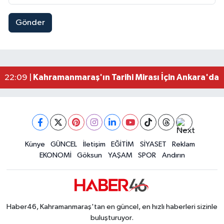
Gönder
Kahramanmaraş'ta 45 Milyon TL'lik Yatırım Tam
13:55 |
KAFUM'da Rock Gecesi! Zakkum Kahramanmaraş
13:53 |
Kahramanmaraş-Göksun Yolunu Kullananlar Dik
13:27 |
Kahramanmaraş'ta Fabrika Alevlere Teslim Oldu!
11:45 |
Kahramanmaraş'ın Tarihi Mirası İçin Ankara'da Kr
22:09 |
Kahramanmaraş'ta Gazneliler Caddesi Yeni Yüzü
21:56 |
Kahramanmaraş'ta Acı Son! Kayıp Yaşlı Adam Be
21:05 |
Kahramanmaraş'ta İş Kazası Can Aldı: Reklam P
16:36 |
Künye
GÜNCEL
İletişim
EĞİTİM
SİYASET
Reklam
EKONOMİ
Göksun
YAŞAM
SPOR
Andırın
Haber46, Kahramanmaraş'tan en güncel, en hızlı haberleri sizinle
buluşturuyor.