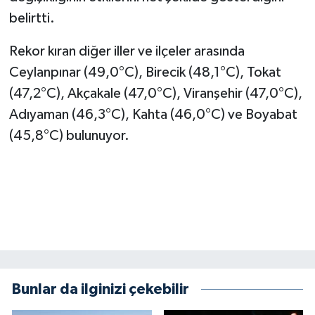
KİTAP
belirtti.
HEDEF2020
Rekor kıran diğer iller ve ilçeler arasında
Ceylanpınar (49,0°C), Birecik (48,1°C), Tokat
OTOMOBİL
(47,2°C), Akçakale (47,0°C), Viranşehir (47,0°C),
MİZAH
Adıyaman (46,3°C), Kahta (46,0°C) ve Boyabat
(45,8°C) bulunuyor.
TARİH
Genel
Politika
YEREL
Bunlar da ilginizi çekebilir
BÖLGEDEN