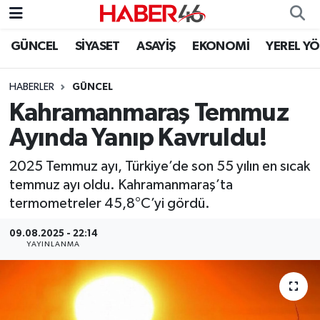
GÜNCEL
SİYASET
ASAYİŞ
EKONOMİ
YEREL Y
GÜNCEL
Nöbetçi Eczaneler
HABERLER
GÜNCEL
SİYASET
Hava Durumu
Kahramanmaraş Temmuz
EKONOMİ
Kahramanmaraş Namaz Vakitleri
Ayında Yanıp Kavruldu!
SPOR
Trafik Durumu
2025 Temmuz ayı, Türkiye’de son 55 yılın en sıcak
temmuz ayı oldu. Kahramanmaraş’ta
YAŞAM
Süper Lig Puan Durumu ve Fikstür
termometreler 45,8°C’yi gördü.
09.08.2025 - 22:14
TEKNOLOJİ
Tüm Manşetler
YAYINLANMA
SAĞLIK
Son Dakika Haberleri
EĞİTİM
Haber Arşivi