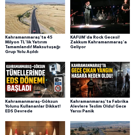
BİLİM TEKNOLOJİ
ASAYİŞ
SEÇİM 2015
Kahramanmaraş'ta 45
KAFUM'da Rock Gecesi!
Milyon TL'lik Yatırım
Zakkum Kahramanmaraş'a
Tamamlandı! Maksutuşağı
Geliyor
ÇEVRE
Grup Yolu Açıldı
BİLİM VE TEKNOLOJİ
YARIŞMALAR
TANITIM
Kahramanmaraş-Göksun
Kahramanmaraş'ta Fabrika
Yolunu Kullananlar Dikkat!
Alevlere Teslim Oldu! Gece
EDS Devrede
Yarısı Panik
HABERDE İNSAN