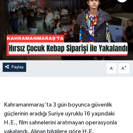
İLÇE HABERLERİ
KÜLTÜR-SANAT
KSÜ
DÜNYA
Paylaş
-
+
A
A
ROPORTAJ
MAGAZİN
KADIN-AİLE
Kahramanmaraş’ta 3 gün boyunca güvenlik
güçlerinin aradığı Suriye uyruklu 16 yaşındaki
YEREL YÖNETİM
H.E., film sahnelerini aratmayan operasyonla
yakalandı. Alınan bilgilere göre H.E.,
MEDYA