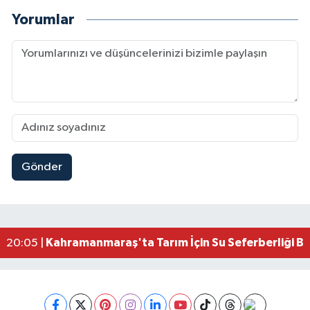
Yorumlar
Gönder
Çerçeve Yasa Adalet Komisyonu'ndan Geçti! Gö
09:11 |
Kahramanmaraş'taki Okul Saldırısı TBMM Günde
09:04 |
Kahramanmaraş'ta Uluslararası Bisiklet Heyecan
22:09 |
Kahramanmaraş'ta Pusula Maraş Eğitim Merkezi
20:14 |
Kahramanmaraş'ta Tarım İçin Su Seferberliği Ba
20:05 |
Kahramanmaraş'ta 5 Kilometrelik Yolda Sıcak As
20:02 |
Kahramanmaraş'ta Şüpheli Ölüm! Uzman Çavuşu
15:22 |
Kahramanmaraş'ta Korku Dolu Anlar! Metruk Bi
15:10 |