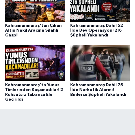
BİLİM TEKNOLOJİ
ASAYİŞ
Kahramanmaraş'tan Çıkan
Kahramanmaraş Dahil 52
Altın Nakil Aracına Silahlı
İlde Dev Operasyon! 216
Gasp!
Şüpheli Yakalandı
SEÇİM 2015
ÇEVRE
BİLİM VE TEKNOLOJİ
YARIŞMALAR
Kahramanmaraş'ta Yunus
Kahramanmaraş Dahil 75
Timlerinden Kaçamadılar! 2
İlde Narkotik Alarmı!
Ruhsatsız Tabanca Ele
Binlerce Şüpheli Yakalandı
TANITIM
Geçirildi
HABERDE İNSAN