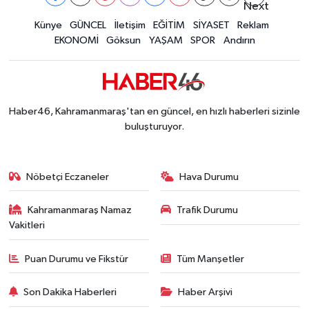
Müge Anlı'da gündeme gelen Palu Ailesi Davasın
12:48 |
Tayland'daki Okul Saldırısı Kahramanmaraş Acısı
Künye
GÜNCEL
İletişim
EĞİTİM
SİYASET
Reklam
12:39 |
EKONOMİ
Göksun
YAŞAM
SPOR
Andırın
Kahramanmaraş'taki Okul Saldırısı Sonrası Kritik
12:31 |
Kahramanmaraş Ağustos Fuarı'nda Funda Arar R
12:31 |
Kahramanmaraş'ta Hacı Murat Caddesi Baştan S
12:20 |
Kahramanmaraş'ta Madrigal Coşkusu! Fuar Alanı
12:09 |
Haber46, Kahramanmaraş'tan en güncel, en hızlı haberleri sizinle
Kahramanmaraş'ta Said Bey Sitesi Davasında 3 K
12:06 |
buluşturuyor.
Nöbetçi Eczaneler
Hava Durumu
Kahramanmaraş Namaz
Trafik Durumu
Vakitleri
Puan Durumu ve Fikstür
Tüm Manşetler
Son Dakika Haberleri
Haber Arşivi