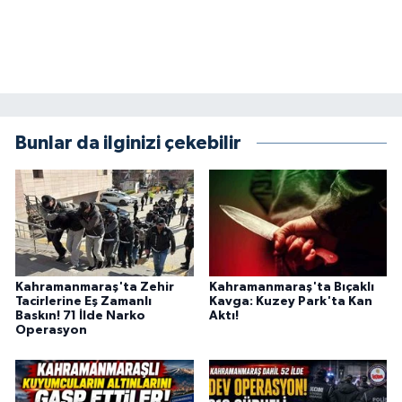
KİTAP
HEDEF2020
OTOMOBİL
Bunlar da ilginizi çekebilir
MİZAH
TARİH
Genel
Politika
Kahramanmaraş'ta Zehir
Kahramanmaraş'ta Bıçaklı
Tacirlerine Eş Zamanlı
Kavga: Kuzey Park'ta Kan
Baskın! 71 İlde Narko
Aktı!
YEREL
Operasyon
BÖLGEDEN