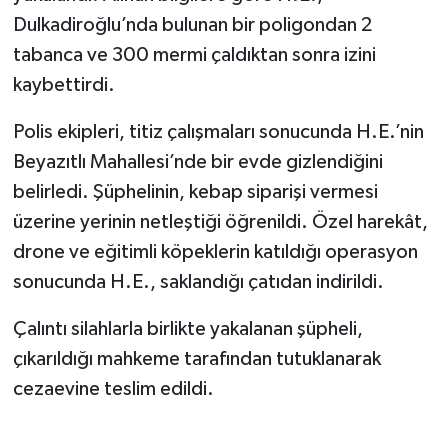
Dulkadiroğlu’nda bulunan bir poligondan 2
SEÇİM 2011
tabanca ve 300 mermi çaldıktan sonra izini
kaybettirdi.
ÜÇÜNCÜ SAYFA
Polis ekipleri, titiz çalışmaları sonucunda H.E.’nin
BİLİMNET
Beyazıtlı Mahallesi’nde bir evde gizlendiğini
belirledi. Şüphelinin, kebap siparişi vermesi
Yemek
üzerine yerinin netleştiği öğrenildi. Özel harekât,
SİVİL TOPLUM
drone ve eğitimli köpeklerin katıldığı operasyon
sonucunda H.E., saklandığı çatıdan indirildi.
SEÇİM 2014
Çalıntı silahlarla birlikte yakalanan şüpheli,
KİM KİMDİR
çıkarıldığı mahkeme tarafından tutuklanarak
cezaevine teslim edildi.
ÇEK GÖNDER