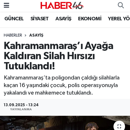
GÜNCEL
SİYASET
ASAYİŞ
EKONOMİ
YEREL Y
GÜNCEL
Nöbetçi Eczaneler
HABERLER
ASAYİŞ
SİYASET
Hava Durumu
Kahramanmaraş’ı Ayağa
EKONOMİ
Kahramanmaraş Namaz Vakitleri
Kaldıran Silah Hırsızı
Tutuklandı!
SPOR
Trafik Durumu
Kahramanmaraş’ta poligondan çaldığı silahlarla
YAŞAM
Süper Lig Puan Durumu ve Fikstür
kaçan 16 yaşındaki çocuk, polis operasyonuyla
yakalandı ve mahkemece tutuklandı.
TEKNOLOJİ
Tüm Manşetler
13.09.2025 - 13:24
YAYINLANMA
SAĞLIK
Son Dakika Haberleri
EĞİTİM
Haber Arşivi