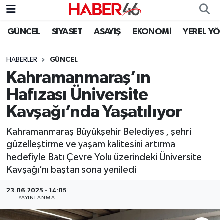
GÜNCEL
SİYASET
ASAYİŞ
EKONOMİ
YEREL Y
GÜNCEL
Nöbetçi Eczaneler
HABERLER
GÜNCEL
SİYASET
Hava Durumu
Kahramanmaraş’ın
EKONOMİ
Kahramanmaraş Namaz Vakitleri
Hafızası Üniversite
Kavşağı’nda Yaşatılıyor
SPOR
Trafik Durumu
Kahramanmaraş Büyükşehir Belediyesi, şehri
YAŞAM
Süper Lig Puan Durumu ve Fikstür
güzelleştirme ve yaşam kalitesini artırma
hedefiyle Batı Çevre Yolu üzerindeki Üniversite
TEKNOLOJİ
Tüm Manşetler
Kavşağı’nı baştan sona yeniledi
SAĞLIK
Son Dakika Haberleri
23.06.2025 - 14:05
YAYINLANMA
EĞİTİM
Haber Arşivi