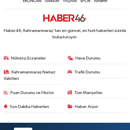
EKONOMİ
Göksun
YAŞAM
SPOR
Andırın
Kahramanmaraş'ta Eksik Belgesi Olan Tekneler
19:48 |
Onikişubat Belediyesi Gündüz Bakımevi İçin Kayıt
19:12 |
Kahramanmaraş'ta 29 Kilometrelik Grup Yolunda
19:10 |
Dünyanın En İyi Bisikletçileri Kahramanmaraş'ın Z
18:51 |
Haber46, Kahramanmaraş'tan en güncel, en hızlı haberleri sizinle
buluşturuyor.
Nöbetçi Eczaneler
Hava Durumu
Kahramanmaraş Namaz
Trafik Durumu
Vakitleri
Puan Durumu ve Fikstür
Tüm Manşetler
Son Dakika Haberleri
Haber Arşivi