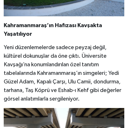
BİLİM TEKNOLOJİ
ASAYİŞ
Kahramanmaraş’ın Hafızası Kavşakta
Yaşatılıyor
SEÇİM 2015
Yeni düzenlemelerde sadece peyzaj değil,
ÇEVRE
kültürel dokunuşlar da öne çıktı. Üniversite
BİLİM VE TEKNOLOJİ
Kavşağı’na konumlandırılan özel tanıtım
tabelalarında Kahramanmaraş’ın simgeleri; Yedi
YARIŞMALAR
Güzel Adam, Kapalı Çarşı, Ulu Camii, dondurma,
tarhana, Taş Köprü ve Eshab-ı Kehf gibi değerler
TANITIM
görsel anlatımlarla sergileniyor.
HABERDE İNSAN