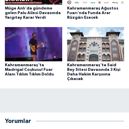
Müge Anlı'da gündeme
Kahramanmaraş Ağustos
gelen Palu Ailesi Davasında
Fuarı'nda Funda Arar
Yargıtay Karar Verdi
Rüzgârı Esecek
Kahramanmaraş'ta
Kahramanmaraş'ta Said
Madrigal Coşkusu! Fuar
Bey Sitesi Davasında 3 Kişi
Alanı Tıklım Tıklım Doldu
Daha Hakim Karşısına
Çıkacak
Yorumlar