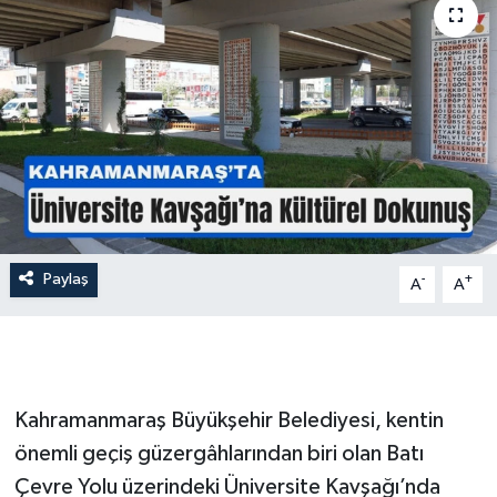
İLÇE HABERLERİ
KÜLTÜR-SANAT
KSÜ
DÜNYA
ROPORTAJ
Paylaş
-
+
A
A
MAGAZİN
KADIN-AİLE
Kahramanmaraş Büyükşehir Belediyesi, kentin
YEREL YÖNETİM
önemli geçiş güzergâhlarından biri olan Batı
Çevre Yolu üzerindeki Üniversite Kavşağı’nda
MEDYA