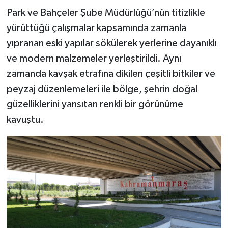
KİTAP
Park ve Bahçeler Şube Müdürlüğü’nün titizlikle
yürüttüğü çalışmalar kapsamında zamanla
HEDEF2020
yıpranan eski yapılar sökülerek yerlerine dayanıklı
OTOMOBİL
ve modern malzemeler yerleştirildi. Aynı
zamanda kavşak etrafına dikilen çeşitli bitkiler ve
MİZAH
peyzaj düzenlemeleri ile bölge, şehrin doğal
güzelliklerini yansıtan renkli bir görünüme
TARİH
kavuştu.
Genel
Politika
YEREL
BÖLGEDEN