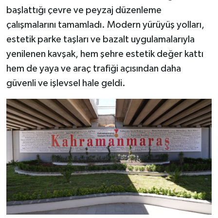
başlattığı çevre ve peyzaj düzenleme
SEÇİM 2011
çalışmalarını tamamladı. Modern yürüyüş yolları,
estetik parke taşları ve bazalt uygulamalarıyla
ÜÇÜNCÜ SAYFA
yenilenen kavşak, hem şehre estetik değer kattı
hem de yaya ve araç trafiği açısından daha
BİLİMNET
güvenli ve işlevsel hale geldi.
Yemek
SİVİL TOPLUM
SEÇİM 2014
KİM KİMDİR
ÇEK GÖNDER