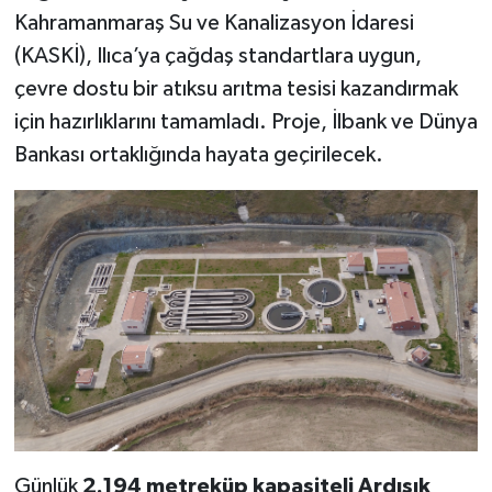
Kahramanmaraş Su ve Kanalizasyon İdaresi
SEÇİM 2011
(KASKİ), Ilıca’ya çağdaş standartlara uygun,
çevre dostu bir atıksu arıtma tesisi kazandırmak
ÜÇÜNCÜ SAYFA
için hazırlıklarını tamamladı. Proje, İlbank ve Dünya
Bankası ortaklığında hayata geçirilecek.
BİLİMNET
Yemek
SİVİL TOPLUM
SEÇİM 2014
KİM KİMDİR
ÇEK GÖNDER
Günlük
2.194 metreküp kapasiteli Ardışık