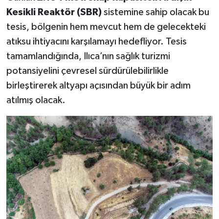
KİTAP
Kesikli Reaktör (SBR)
sistemine sahip olacak bu
tesis, bölgenin hem mevcut hem de gelecekteki
HEDEF2020
atıksu ihtiyacını karşılamayı hedefliyor. Tesis
OTOMOBİL
tamamlandığında, Ilıca’nın sağlık turizmi
potansiyelini çevresel sürdürülebilirlikle
MİZAH
birleştirerek altyapı açısından büyük bir adım
atılmış olacak.
TARİH
Genel
Politika
YEREL
BÖLGEDEN