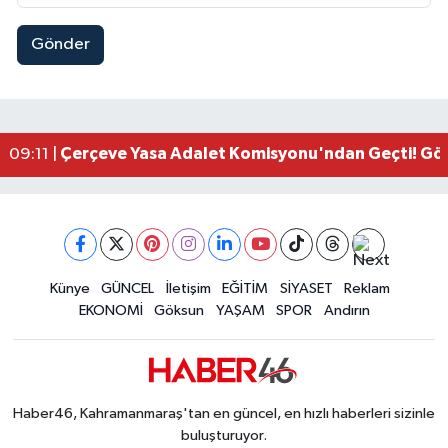
Gönder
Kahramanmaraşlı İşçi Adana'daki Tünel Faciasın
17:19 |
Kahramanmaraş'ta Kayıp Çocuk Sulama Kanalın
15:00 |
Kahramanmaraş'ta Zakkum Rüzgârı! KAFUM Tıkl
12:28 |
Kahramanmaraş'ta Kasten Öldürme ve Fuhşa Teşvi
12:18 |
Çerçeve Yasa Adalet Komisyonu'ndan Geçti! Gö
09:11 |
Kahramanmaraş'taki Okul Saldırısı TBMM Günde
09:04 |
Kahramanmaraş'ta Uluslararası Bisiklet Heyecan
22:09 |
Kahramanmaraş'ta Pusula Maraş Eğitim Merkezi
20:14 |
Kahramanmaraş'ta Tarım İçin Su Seferberliği Ba
20:05 |
Kahramanmaraş'ta 5 Kilometrelik Yolda Sıcak As
Künye
GÜNCEL
İletişim
EĞİTİM
SİYASET
Reklam
20:02 |
EKONOMİ
Göksun
YAŞAM
SPOR
Andırın
Haber46, Kahramanmaraş'tan en güncel, en hızlı haberleri sizinle
buluşturuyor.