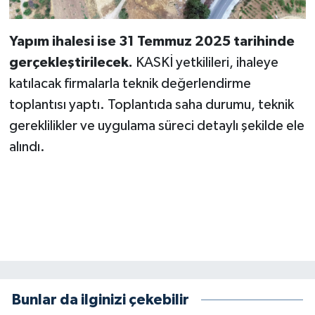
BİLİM TEKNOLOJİ
Yapım ihalesi ise 31 Temmuz 2025 tarihinde
ASAYİŞ
gerçekleştirilecek.
KASKİ yetkilileri, ihaleye
katılacak firmalarla teknik değerlendirme
SEÇİM 2015
toplantısı yaptı. Toplantıda saha durumu, teknik
ÇEVRE
gereklilikler ve uygulama süreci detaylı şekilde ele
alındı.
BİLİM VE TEKNOLOJİ
YARIŞMALAR
TANITIM
HABERDE İNSAN
Bunlar da ilginizi çekebilir