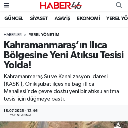
GÜNCEL
SİYASET
ASAYİŞ
EKONOMİ
YEREL Y
GÜNCEL
Nöbetçi Eczaneler
HABERLER
YEREL YÖNETİM
SİYASET
Hava Durumu
Kahramanmaraş’ın Ilıca
EKONOMİ
Kahramanmaraş Namaz Vakitleri
Bölgesine Yeni Atıksu Tesisi
Yolda!
SPOR
Trafik Durumu
Kahramanmaraş Su ve Kanalizasyon İdaresi
YAŞAM
Süper Lig Puan Durumu ve Fikstür
(KASKİ), Onikişubat ilçesine bağlı Ilıca
Mahallesi’nde çevre dostu yeni bir atıksu arıtma
TEKNOLOJİ
Tüm Manşetler
tesisi için düğmeye bastı.
SAĞLIK
Son Dakika Haberleri
18.07.2025 - 12:46
YAYINLANMA
EĞİTİM
Haber Arşivi