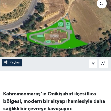
İLÇE HABERLERİ
KÜLTÜR-SANAT
KSÜ
DÜNYA
ROPORTAJ
Paylaş
-
+
A
A
MAGAZİN
KADIN-AİLE
Kahramanmaraş’ın Onikişubat ilçesi Ilıca
YEREL YÖNETİM
bölgesi, modern bir altyapı hamlesiyle daha
sağlıklı bir çevreye kavuşuyor.
MEDYA