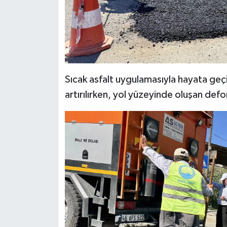
KİTAP
HEDEF2020
OTOMOBİL
Sıcak asfalt uygulamasıyla hayata geçi
MİZAH
artırılırken, yol yüzeyinde oluşan defo
TARİH
Genel
Politika
YEREL
BÖLGEDEN