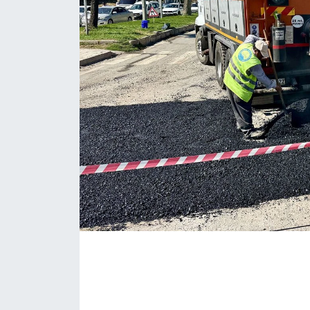
İLÇE HABERLERİ
KÜLTÜR-SANAT
KSÜ
DÜNYA
ROPORTAJ
MAGAZİN
KADIN-AİLE
YEREL YÖNETİM
MEDYA