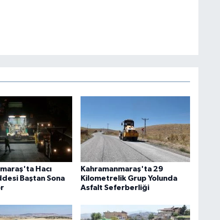
maraş'ta Hacı
Kahramanmaraş'ta 29
desi Baştan Sona
Kilometrelik Grup Yolunda
or
Asfalt Seferberliği