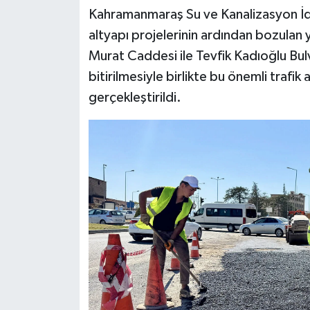
Kahramanmaraş Su ve Kanalizasyon İd
SEÇİM 2011
altyapı projelerinin ardından bozulan
Murat Caddesi ile Tevfik Kadıoğlu Bulv
ÜÇÜNCÜ SAYFA
bitirilmesiyle birlikte bu önemli trafik
gerçekleştirildi.
BİLİMNET
Yemek
SİVİL TOPLUM
SEÇİM 2014
KİM KİMDİR
ÇEK GÖNDER