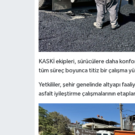
BİLİM TEKNOLOJİ
ASAYİŞ
SEÇİM 2015
ÇEVRE
KASKİ ekipleri, sürücülere daha konfor
BİLİM VE TEKNOLOJİ
tüm süreç boyunca titiz bir çalışma yü
YARIŞMALAR
Yetkililer, şehir genelinde altyapı faa
asfalt iyileştirme çalışmalarının etapla
TANITIM
HABERDE İNSAN