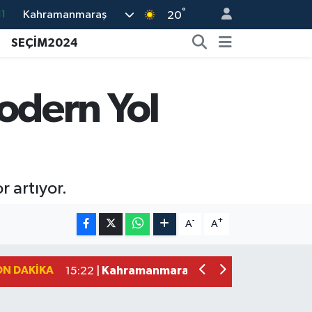
°
Kahramanmaraş
8
20
2
SEÇİM2024
8
3
odern Yol
4
11
r artıyor.
Kahramanmaraş'ta Uluslararası Bisikl
22:09 |
Kahramanmaraş'ta Pusula Maraş Eğit
20:14 |
-
+
A
A
Kahramanmaraş'ta Tarım İçin Su Sefe
20:05 |
Kahramanmaraş'ta 5 Kilometrelik Yol
20:02 |
ON DAKIKA
Kahramanmaraş'ta Şüpheli Ölüm! Uz
15:22 |
Kahramanmaraş'ta Korku Dolu Anlar!
15:10 |
Müge Anlı'da gündeme gelen Palu Aile
12:48 |