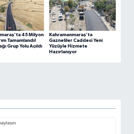
maraş'ta 45 Milyon
Kahramanmaraş'ta
ırım Tamamlandı!
Gazneliler Caddesi Yeni
ğı Grup Yolu Açıldı
Yüzüyle Hizmete
Hazırlanıyor