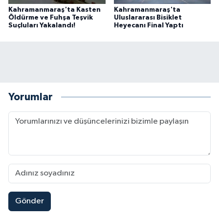
Kahramanmaraş'ta Kasten
Kahramanmaraş'ta
Öldürme ve Fuhşa Teşvik
Uluslararası Bisiklet
Suçluları Yakalandı!
Heyecanı Final Yaptı
Yorumlar
Gönder
Kahramanmaraşlı İşçi Adana'daki Tünel Faciasın
17:19 |
Kahramanmaraş'ta Kayıp Çocuk Sulama Kanalın
15:00 |