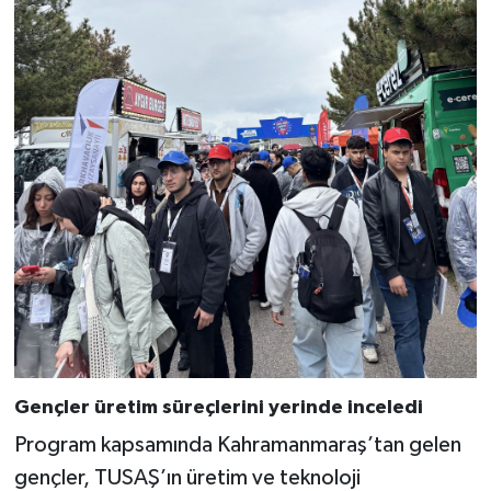
KİTAP
HEDEF2020
OTOMOBİL
MİZAH
TARİH
Genel
Politika
YEREL
Gençler üretim süreçlerini yerinde inceledi
Program kapsamında Kahramanmaraş’tan gelen
BÖLGEDEN
gençler, TUSAŞ’ın üretim ve teknoloji