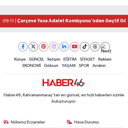
Kahramanmaraş'ta Zakkum Rüzgârı! KAFUM Tıkl
12:28 |
Kahramanmaraş'ta Kasten Öldürme ve Fuhşa Teşvi
12:18 |
Çerçeve Yasa Adalet Komisyonu'ndan Geçti! Gö
09:11 |
Kahramanmaraş'taki Okul Saldırısı TBMM Günde
09:04 |
Kahramanmaraş'ta Uluslararası Bisiklet Heyecan
22:09 |
Kahramanmaraş'ta Pusula Maraş Eğitim Merkezi
20:14 |
Kahramanmaraş'ta Tarım İçin Su Seferberliği Ba
20:05 |
Kahramanmaraş'ta 5 Kilometrelik Yolda Sıcak As
Künye
GÜNCEL
İletişim
EĞİTİM
SİYASET
Reklam
20:02 |
EKONOMİ
Göksun
YAŞAM
SPOR
Andırın
Haber46, Kahramanmaraş'tan en güncel, en hızlı haberleri sizinle
buluşturuyor.
Nöbetçi Eczaneler
Hava Durumu