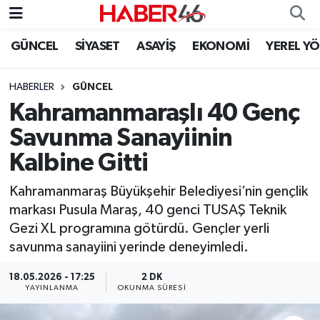
GÜNCEL
SİYASET
ASAYİŞ
EKONOMİ
YEREL Y
GÜNCEL
Nöbetçi Eczaneler
HABERLER
GÜNCEL
SİYASET
Hava Durumu
Kahramanmaraşlı 40 Genç
EKONOMİ
Kahramanmaraş Namaz Vakitleri
Savunma Sanayiinin
Kalbine Gitti
SPOR
Trafik Durumu
Kahramanmaraş Büyükşehir Belediyesi’nin gençlik
YAŞAM
Süper Lig Puan Durumu ve Fikstür
markası Pusula Maraş, 40 genci TUSAŞ Teknik
Gezi XL programına götürdü. Gençler yerli
TEKNOLOJİ
Tüm Manşetler
savunma sanayiini yerinde deneyimledi.
SAĞLIK
Son Dakika Haberleri
18.05.2026 - 17:25
2 DK
YAYINLANMA
OKUNMA SÜRESI
EĞİTİM
Haber Arşivi