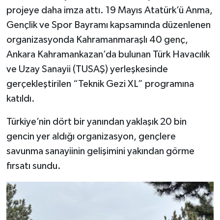
projeye daha imza attı. 19 Mayıs Atatürk’ü Anma,
SEÇİM 2011
Gençlik ve Spor Bayramı kapsamında düzenlenen
organizasyonda Kahramanmaraşlı 40 genç,
ÜÇÜNCÜ SAYFA
Ankara Kahramankazan’da bulunan Türk Havacılık
ve Uzay Sanayii (TUSAŞ) yerleşkesinde
BİLİMNET
gerçekleştirilen “Teknik Gezi XL” programına
Yemek
katıldı.
Türkiye’nin dört bir yanından yaklaşık 20 bin
SİVİL TOPLUM
gencin yer aldığı organizasyon, gençlere
SEÇİM 2014
savunma sanayiinin gelişimini yakından görme
fırsatı sundu.
KİM KİMDİR
ÇEK GÖNDER