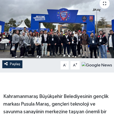
İLÇE HABERLERİ
KÜLTÜR-SANAT
KSÜ
DÜNYA
ROPORTAJ
Paylaş
-
+
A
A
MAGAZİN
KADIN-AİLE
Kahramanmaraş Büyükşehir Belediyesinin gençlik
YEREL YÖNETİM
markası Pusula Maraş, gençleri teknoloji ve
savunma sanayiinin merkezine taşıyan önemli bir
MEDYA