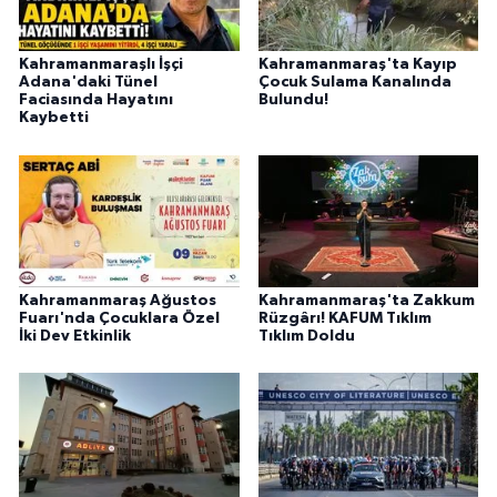
Kahramanmaraşlı İşçi
Kahramanmaraş'ta Kayıp
Adana'daki Tünel
Çocuk Sulama Kanalında
Faciasında Hayatını
Bulundu!
Kaybetti
Kahramanmaraş Ağustos
Kahramanmaraş'ta Zakkum
Fuarı'nda Çocuklara Özel
Rüzgârı! KAFUM Tıklım
İki Dev Etkinlik
Tıklım Doldu