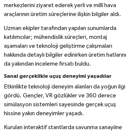
merkezlerini ziyaret ederek yerli ve millî hava
BİLİM TEKNOLOJİ
araçlarının üretim süreçlerine ilişkin bilgiler aldı.
ASAYİŞ
Uzman ekipler tarafından yapılan sunumlarda
SEÇİM 2015
katılımcılar; mühendislik süreçleri, montaj
aşamaları ve teknoloji geliştirme çalışmaları
ÇEVRE
hakkında detaylı bilgiler edinirken üretim hatlarını
da yakından inceleme fırsatı buldu.
BİLİM VE TEKNOLOJİ
Sanal gerçeklikle uçuş deneyimi yaşadılar
YARIŞMALAR
Etkinlikte teknoloji deneyim alanları da yoğun ilgi
gördü. Gençler, VR gözlükler ve 360 derece
TANITIM
simülasyon sistemleri sayesinde gerçek uçuş
HABERDE İNSAN
hissine yakın deneyimler yaşadı.
Kurulan interaktif stantlarda savunma sanayiine