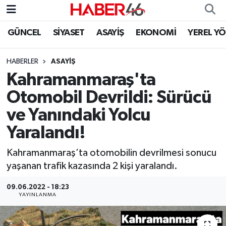
GÜNCEL
SİYASET
ASAYİŞ
EKONOMİ
YEREL Y
GÜNCEL
Nöbetçi Eczaneler
HABERLER
ASAYİŞ
SİYASET
Hava Durumu
Kahramanmaraş'ta
EKONOMİ
Kahramanmaraş Namaz Vakitleri
Otomobil Devrildi: Sürücü
ve Yanındaki Yolcu
SPOR
Trafik Durumu
Yaralandı!
YAŞAM
Süper Lig Puan Durumu ve Fikstür
Kahramanmaraş’ta otomobilin devrilmesi sonucu
yaşanan trafik kazasında 2 kişi yaralandı.
TEKNOLOJİ
Tüm Manşetler
09.06.2022 - 18:23
SAĞLIK
Son Dakika Haberleri
YAYINLANMA
EĞİTİM
Haber Arşivi