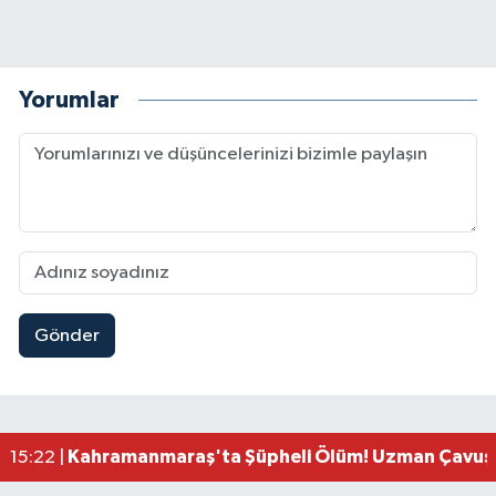
Yorumlar
Gönder
Kahramanmaraş'ta Uluslararası Bisiklet Heyecan
22:09 |
Kahramanmaraş'ta Pusula Maraş Eğitim Merkezi
20:14 |
Kahramanmaraş'ta Tarım İçin Su Seferberliği Ba
20:05 |
Kahramanmaraş'ta 5 Kilometrelik Yolda Sıcak As
20:02 |
Kahramanmaraş'ta Şüpheli Ölüm! Uzman Çavuşu
15:22 |
Kahramanmaraş'ta Korku Dolu Anlar! Metruk Bi
15:10 |