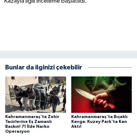
Kazayla ilgili inceleme başlatıldı.
BİLİM TEKNOLOJİ
ASAYİŞ
SEÇİM 2015
ÇEVRE
Bunlar da ilginizi çekebilir
BİLİM VE TEKNOLOJİ
YARIŞMALAR
TANITIM
HABERDE İNSAN
Kahramanmaraş'ta Zehir
Kahramanmaraş'ta Bıçaklı
Tacirlerine Eş Zamanlı
Kavga: Kuzey Park'ta Kan
Baskın! 71 İlde Narko
Aktı!
Operasyon