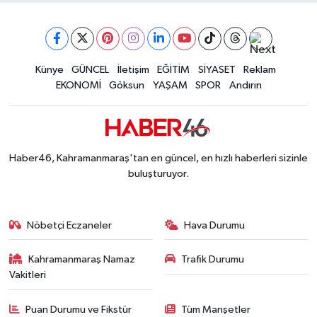
Müge Anlı'da gündeme gelen Palu Ailesi Davasın
12:48 |
Tayland'daki Okul Saldırısı Kahramanmaraş Acısı
12:39 |
Kahramanmaraş'taki Okul Saldırısı Sonrası Kritik
12:31 |
Kahramanmaraş Ağustos Fuarı'nda Funda Arar R
Künye
GÜNCEL
İletişim
EĞİTİM
SİYASET
Reklam
12:31 |
EKONOMİ
Göksun
YAŞAM
SPOR
Andırın
Kahramanmaraş'ta Hacı Murat Caddesi Baştan S
12:20 |
Kahramanmaraş'ta Madrigal Coşkusu! Fuar Alanı
12:09 |
Kahramanmaraş'ta Said Bey Sitesi Davasında 3 K
12:06 |
Haber46, Kahramanmaraş'tan en güncel, en hızlı haberleri sizinle
buluşturuyor.
Nöbetçi Eczaneler
Hava Durumu
Kahramanmaraş Namaz
Trafik Durumu
Vakitleri
Puan Durumu ve Fikstür
Tüm Manşetler