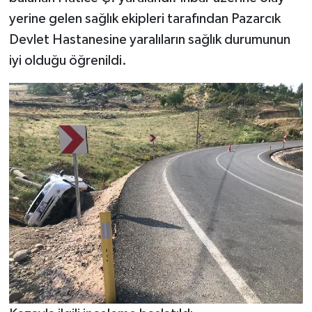
KİTAP
yerine gelen sağlık ekipleri tarafından Pazarcık
Devlet Hastanesine yaralıların sağlık durumunun
HEDEF2020
iyi olduğu öğrenildi.
OTOMOBİL
MİZAH
TARİH
Genel
Politika
YEREL
BÖLGEDEN