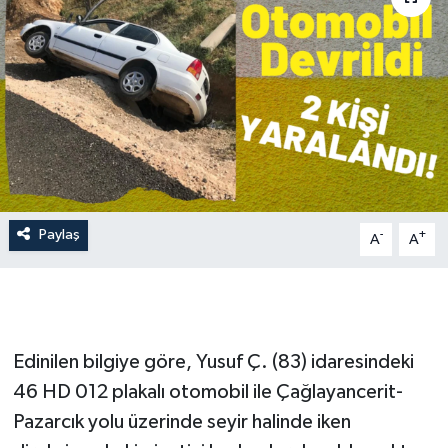
İLÇE HABERLERİ
KÜLTÜR-SANAT
KSÜ
DÜNYA
Paylaş
-
+
ROPORTAJ
A
A
MAGAZİN
KADIN-AİLE
Edinilen bilgiye göre, Yusuf Ç. (83) idaresindeki
46 HD 012 plakalı otomobil ile Çağlayancerit-
YEREL YÖNETİM
Pazarcık yolu üzerinde seyir halinde iken
MEDYA