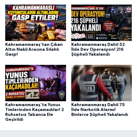
Kahramanmaraş'tan Çıkan
Kahramanmaraş Dahil 52
Altın Nakil Aracına Silahlı
İlde Dev Operasyon! 216
Gasp!
Şüpheli Yakalandı
Kahramanmaraş'ta Yunus
Kahramanmaraş Dahil 75
Timlerinden Kaçamadılar! 2
İlde Narkotik Alarmı!
Ruhsatsız Tabanca Ele
Binlerce Şüpheli Yakalandı
Geçirildi