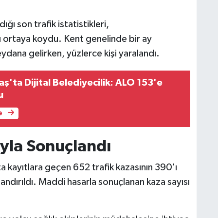
 son trafik istatistikleri,
ortaya koydu. Kent genelinde bir ay
ydana gelirken, yüzlerce kişi yaralandı.
'ta Dijital Belediyecilik: ALO 153'e
u
e
yla Sonuçlandı
kayıtlara geçen 652 trafik kazasının 390'ı
landırıldı. Maddi hasarla sonuçlanan kaza sayısı