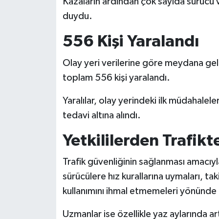
Kazaların ardından çok sayıda sürücü v
KİTAP
duydu.
HEDEF2020
556 Kişi Yaralandı
OTOMOBİL
Olay yeri verilerine göre meydana gel
toplam 556 kişi yaralandı.
MİZAH
Yaralılar, olay yerindeki ilk müdahalele
TARİH
tedavi altına alındı.
Genel
Yetkililerden Trafikt
Politika
Trafik güvenliğinin sağlanması amacıyl
sürücülere hız kurallarına uymaları, t
YEREL
kullanımını ihmal etmemeleri yönünde 
BÖLGEDEN
Uzmanlar ise özellikle yaz aylarında a