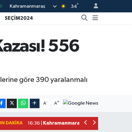
6
°
Kahramanmaraş
34
6
SEÇİM2024
.1
1
azası! 556
9
0
ilerine göre 390 yaralanmalı
Kahramanmaraş'ta Fabrika Alevlere Te
11:45 |
Kahramanmaraş'ın Tarihi Mirası İçin A
22:09 |
-
+
A
A
Kahramanmaraş'ta Gazneliler Caddesi
21:56 |
Kahramanmaraş'ta Acı Son! Kayıp Yaş
21:05 |
ON DAKIKA
Kahramanmaraş'ta İş Kazası Can Aldı
16:36 |
Kahramanmaraş'ta Alternatif Rock Ge
12:44 |