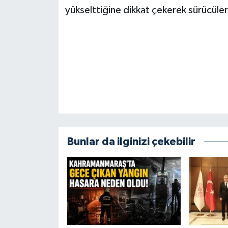
BİLİM TEKNOLOJİ
yükselttiğine dikkat çekerek sürücüleri
ASAYİŞ
SEÇİM 2015
ÇEVRE
BİLİM VE TEKNOLOJİ
YARIŞMALAR
Bunlar da ilginizi çekebilir
TANITIM
HABERDE İNSAN