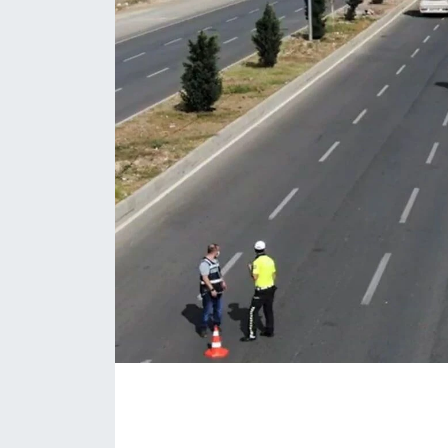
İLÇE HABERLERİ
KÜLTÜR-SANAT
KSÜ
DÜNYA
ROPORTAJ
MAGAZİN
KADIN-AİLE
YEREL YÖNETİM
MEDYA