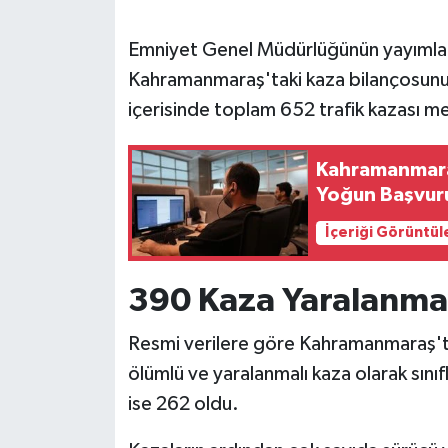
SEÇİM 2011
Emniyet Genel Müdürlüğünün yayımladığı
Kahramanmaraş'taki kaza bilançosunu 
ÜÇÜNCÜ SAYFA
içerisinde toplam 652 trafik kazası me
BİLİMNET
Kahramanmaraş
Yoğun Başvur
Yemek
İçeriği Görüntül
SİVİL TOPLUM
390 Kaza Yaralanma
SEÇİM 2014
Resmi verilere göre Kahramanmaraş'ta 
KİM KİMDİR
ölümlü ve yaralanmalı kaza olarak sınıf
ise 262 oldu.
ÇEK GÖNDER