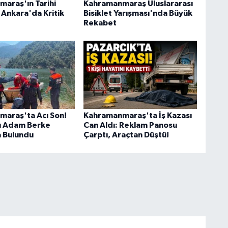
araş'ın Tarihi
Kahramanmaraş Uluslararası
n Ankara'da Kritik
Bisiklet Yarışması'nda Büyük
Rekabet
araş'ta Acı Son!
Kahramanmaraş'ta İş Kazası
lı Adam Berke
Can Aldı: Reklam Panosu
a Bulundu
Çarptı, Araçtan Düştü!