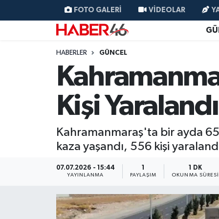
FOTO GALERI
VIDEOLAR
Y
GÜ
GÜNCEL
Nöbetçi Eczaneler
HABERLER
GÜNCEL
SİYASET
Hava Durumu
Kahramanmara
EKONOMİ
Kahramanmaraş Namaz Vakitleri
Kişi Yaralandı
SPOR
Trafik Durumu
Kahramanmaraş'ta bir ayda 652 
YAŞAM
Süper Lig Puan Durumu ve Fikstür
kaza yaşandı, 556 kişi yaraland
TEKNOLOJİ
Tüm Manşetler
07.07.2026 - 15:44
1
1 DK
YAYINLANMA
PAYLAŞIM
OKUNMA SÜRES
SAĞLIK
Son Dakika Haberleri
EĞİTİM
Haber Arşivi