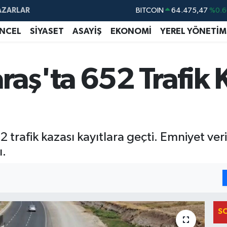
BITCOIN
64.475,47
%0.6
AZARLAR
DOLAR
47,5986
%0.0
NCEL
SİYASET
ASAYİŞ
EKONOMİ
YEREL YÖNETİM
EURO
55,0700
%0
STERLİN
64,2438
%0.2
ş'ta 652 Trafik K
GRAM ALTIN
6518.23
%0.3
BİST100
13.703
%
trafik kazası kayıtlara geçti. Emniyet ver
ı.
I
S