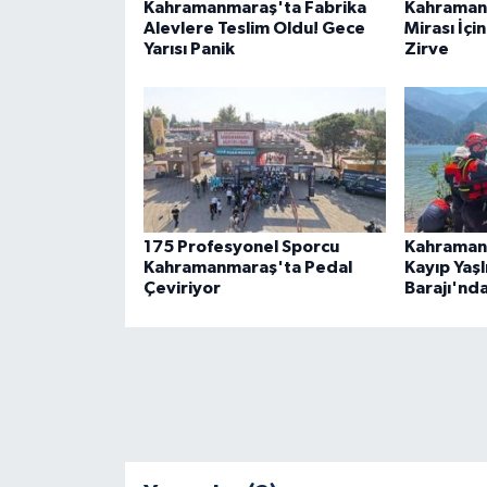
Kahramanmaraş'ta Fabrika
Kahramanm
Alevlere Teslim Oldu! Gece
Mirası İçi
Yarısı Panik
Zirve
175 Profesyonel Sporcu
Kahramanm
Kahramanmaraş'ta Pedal
Kayıp Yaş
Çeviriyor
Barajı'nd