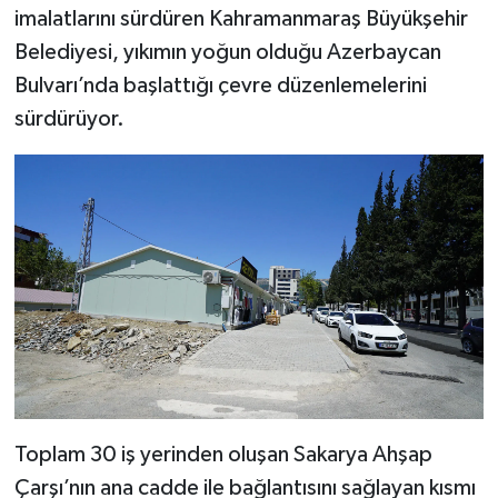
imalatlarını sürdüren Kahramanmaraş Büyükşehir
Belediyesi, yıkımın yoğun olduğu Azerbaycan
SEÇİM 2011
Bulvarı’nda başlattığı çevre düzenlemelerini
ÜÇÜNCÜ SAYFA
sürdürüyor.
BİLİMNET
Yemek
SİVİL TOPLUM
SEÇİM 2014
KİM KİMDİR
ÇEK GÖNDER
Toplam 30 iş yerinden oluşan Sakarya Ahşap
Çarşı’nın ana cadde ile bağlantısını sağlayan kısmı