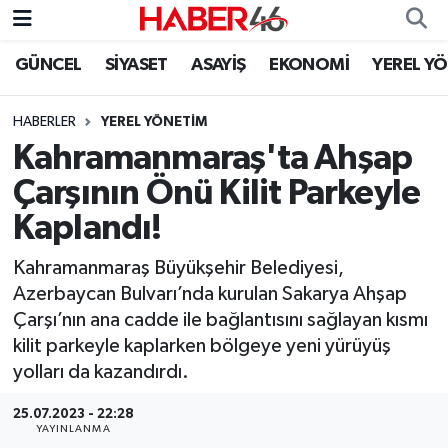
GÜNCEL
SİYASET
ASAYİŞ
EKONOMİ
YEREL Y
GÜNCEL
Nöbetçi Eczaneler
HABERLER
YEREL YÖNETİM
SİYASET
Hava Durumu
Kahramanmaraş'ta Ahşap
EKONOMİ
Kahramanmaraş Namaz Vakitleri
Çarşının Önü Kilit Parkeyle
Kaplandı!
SPOR
Trafik Durumu
Kahramanmaraş Büyükşehir Belediyesi,
YAŞAM
Süper Lig Puan Durumu ve Fikstür
Azerbaycan Bulvarı’nda kurulan Sakarya Ahşap
Çarşı’nın ana cadde ile bağlantısını sağlayan kısmı
TEKNOLOJİ
Tüm Manşetler
kilit parkeyle kaplarken bölgeye yeni yürüyüş
yolları da kazandırdı.
SAĞLIK
Son Dakika Haberleri
25.07.2023 - 22:28
EĞİTİM
Haber Arşivi
YAYINLANMA