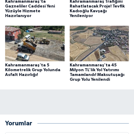
Kahramanmaraş'ta
Kahramanmaraş Trafiğini
Gazneliler Caddesi Yeni
Rahatlatacak Proje! Tevfik
Yüzüyle Hizmete
Kadıoğlu Kavşağı
Hazırlanıyor
Yenileniyor
Kahramanmaraş'ta 5
Kahramanmaraş’ta 45
Kilometrelik Grup Yolunda
Milyon TL’lik Yol Yatırımı
Asfalt Hazırlığı!
Tamamlandı! Maksutuşağı
Grup Yolu Yenilendi
Yorumlar