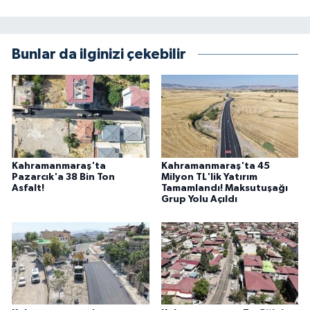
Bunlar da ilginizi çekebilir
Kahramanmaraş'ta
Kahramanmaraş'ta 45
Pazarcık'a 38 Bin Ton
Milyon TL'lik Yatırım
Asfalt!
Tamamlandı! Maksutuşağı
Grup Yolu Açıldı