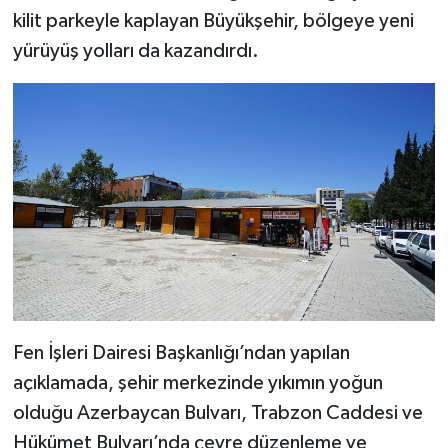
KİTAP
kilit parkeyle kaplayan Büyükşehir, bölgeye yeni
yürüyüş yolları da kazandırdı.
HEDEF2020
OTOMOBİL
MİZAH
TARİH
Genel
Politika
Fen İşleri Dairesi Başkanlığı’ndan yapılan
YEREL
açıklamada, şehir merkezinde yıkımın yoğun
olduğu Azerbaycan Bulvarı, Trabzon Caddesi ve
BÖLGEDEN
Hükümet Bulvarı’nda çevre düzenleme ve