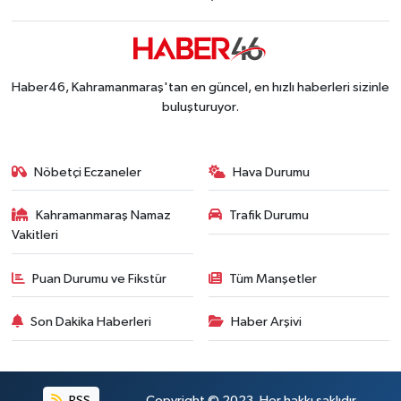
Kahramanmaraş'ta Gazneliler Caddesi Yeni Yüzü
21:56 |
Kahramanmaraş'ta Acı Son! Kayıp Yaşlı Adam Be
21:05 |
Kahramanmaraş'ta İş Kazası Can Aldı: Reklam P
16:36 |
Haber46, Kahramanmaraş'tan en güncel, en hızlı haberleri sizinle
buluşturuyor.
Nöbetçi Eczaneler
Hava Durumu
Kahramanmaraş Namaz
Trafik Durumu
Vakitleri
Puan Durumu ve Fikstür
Tüm Manşetler
Son Dakika Haberleri
Haber Arşivi
RSS
Copyright © 2023. Her hakkı saklıdır.