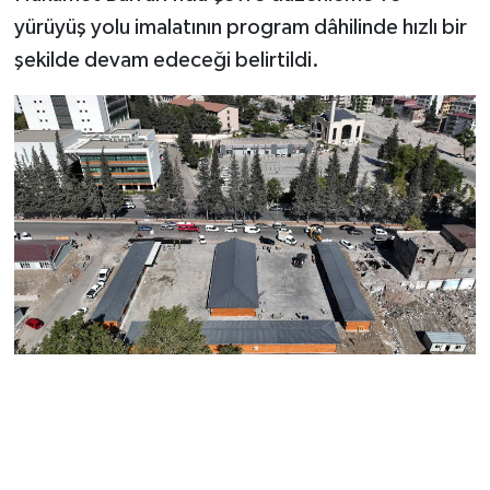
BİLİM TEKNOLOJİ
yürüyüş yolu imalatının program dâhilinde hızlı bir
şekilde devam edeceği belirtildi.
ASAYİŞ
SEÇİM 2015
ÇEVRE
BİLİM VE TEKNOLOJİ
YARIŞMALAR
TANITIM
HABERDE İNSAN