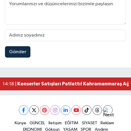
Gönder
Kahramanmaraş'ta Zehir Tacirlerine Eş Zamanlı 
15:15 |
Kahramanmaraş'ta Gerçeğini Aratmayan Yangın 
14:54 |
Kahramanmaraş'ta Pazarcık'a 38 Bin Ton Asfalt
14:32 |
Kahramanmaraş'ta Müzik Dolu Akşam! KAFUM'da
14:26 |
Konserler Satışları Patlattı! Kahramanmaraş Ağ
14:18 |
Kahramanmaraş'ta 45 Milyon TL'lik Yatırım Tam
13:55 |
KAFUM'da Rock Gecesi! Zakkum Kahramanmaraş
13:53 |
Kahramanmaraş-Göksun Yolunu Kullananlar Dik
13:27 |
Kahramanmaraş'ta Fabrika Alevlere Teslim Oldu!
11:45 |
Kahramanmaraş'ın Tarihi Mirası İçin Ankara'da Kr
Künye
GÜNCEL
İletişim
EĞİTİM
SİYASET
Reklam
22:09 |
EKONOMİ
Göksun
YAŞAM
SPOR
Andırın