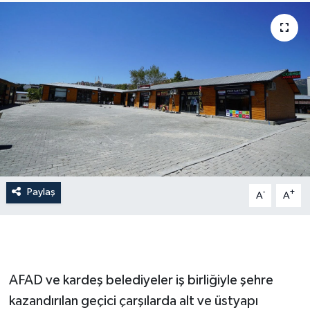
İLÇE HABERLERİ
KÜLTÜR-SANAT
KSÜ
DÜNYA
ROPORTAJ
Paylaş
-
+
A
A
MAGAZİN
KADIN-AİLE
YEREL YÖNETİM
AFAD ve kardeş belediyeler iş birliğiyle şehre
kazandırılan geçici çarşılarda alt ve üstyapı
MEDYA