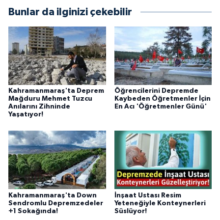
BİLİM TEKNOLOJİ
Bunlar da ilginizi çekebilir
ASAYİŞ
SEÇİM 2015
ÇEVRE
Kahramanmaraş'ta Deprem
Öğrencilerini Depremde
Mağduru Mehmet Tuzcu
Kaybeden Öğretmenler İçin
Anılarını Zihninde
En Acı 'Öğretmenler Günü'
BİLİM VE TEKNOLOJİ
Yaşatıyor!
YARIŞMALAR
TANITIM
HABERDE İNSAN
Kahramanmaraş'ta Down
İnşaat Ustası Resim
Sendromlu Depremzedeler
Yeteneğiyle Konteynerleri
+1 Sokağında!
Süslüyor!