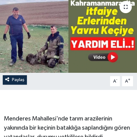
İLÇE HABERLERİ
KÜLTÜR-SANAT
KSÜ
DÜNYA
ROPORTAJ
Paylaş
-
+
A
A
MAGAZİN
KADIN-AİLE
Menderes Mahallesi'nde tarım arazilerinin
YEREL YÖNETİM
yakınında bir keçinin bataklığa saplandığını gören
MEDYA