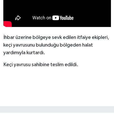
KİTAP
HEDEF2020
OTOMOBİL
İhbar üzerine bölgeye sevk edilen itfaiye ekipleri,
MİZAH
keçi yavrusunu bulunduğu bölgeden halat
yardımıyla kurtardı.
TARİH
Keçi yavrusu sahibine teslim edildi.
Genel
Politika
YEREL
BÖLGEDEN