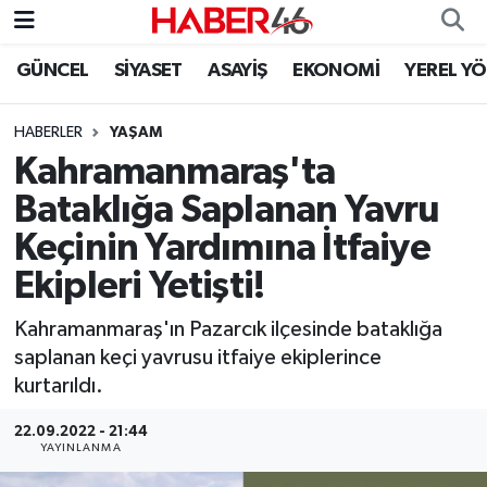
GÜNCEL
SİYASET
ASAYİŞ
EKONOMİ
YEREL Y
GÜNCEL
Nöbetçi Eczaneler
HABERLER
YAŞAM
SİYASET
Hava Durumu
Kahramanmaraş'ta
EKONOMİ
Kahramanmaraş Namaz Vakitleri
Bataklığa Saplanan Yavru
Keçinin Yardımına İtfaiye
SPOR
Trafik Durumu
Ekipleri Yetişti!
YAŞAM
Süper Lig Puan Durumu ve Fikstür
Kahramanmaraş'ın Pazarcık ilçesinde bataklığa
saplanan keçi yavrusu itfaiye ekiplerince
TEKNOLOJİ
Tüm Manşetler
kurtarıldı.
SAĞLIK
Son Dakika Haberleri
22.09.2022 - 21:44
YAYINLANMA
EĞİTİM
Haber Arşivi