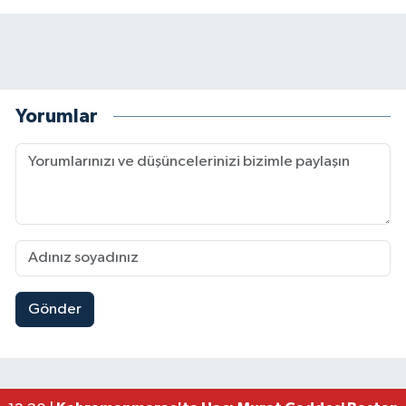
Yorumlar
Gönder
Müge Anlı'da gündeme gelen Palu Ailesi Davasın
12:48 |
Tayland'daki Okul Saldırısı Kahramanmaraş Acısı
12:39 |
Kahramanmaraş'taki Okul Saldırısı Sonrası Kritik
12:31 |
Kahramanmaraş Ağustos Fuarı'nda Funda Arar R
12:31 |