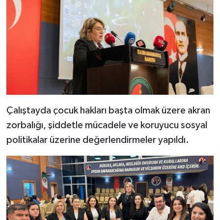
KİTAP
HEDEF2020
OTOMOBİL
MİZAH
TARİH
Çalıştayda çocuk hakları başta olmak üzere akran
zorbalığı, şiddetle mücadele ve koruyucu sosyal
Genel
politikalar üzerine değerlendirmeler yapıldı.
Politika
YEREL
BÖLGEDEN