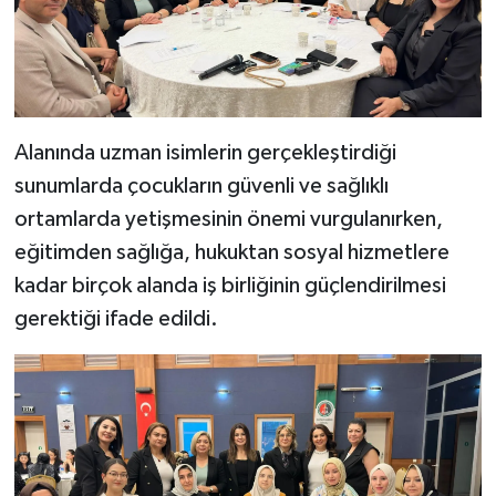
BİLİM TEKNOLOJİ
ASAYİŞ
SEÇİM 2015
Alanında uzman isimlerin gerçekleştirdiği
sunumlarda çocukların güvenli ve sağlıklı
ÇEVRE
ortamlarda yetişmesinin önemi vurgulanırken,
BİLİM VE TEKNOLOJİ
eğitimden sağlığa, hukuktan sosyal hizmetlere
kadar birçok alanda iş birliğinin güçlendirilmesi
YARIŞMALAR
gerektiği ifade edildi.
TANITIM
HABERDE İNSAN