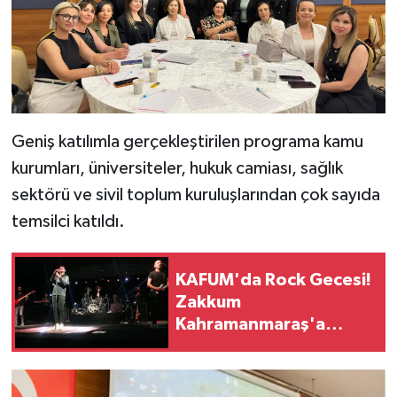
SEÇİM 2011
ÜÇÜNCÜ SAYFA
BİLİMNET
Geniş katılımla gerçekleştirilen programa kamu
kurumları, üniversiteler, hukuk camiası, sağlık
Yemek
sektörü ve sivil toplum kuruluşlarından çok sayıda
temsilci katıldı.
SİVİL TOPLUM
SEÇİM 2014
KAFUM'da Rock Gecesi!
Zakkum
KİM KİMDİR
Kahramanmaraş'a
Geliyor
ÇEK GÖNDER