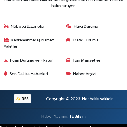
Kahramanmaraş'ın Tarihi Mirası İçin Ankara'da Kr
22:09 |
buluşturuyor.
Kahramanmaraş'ta Gazneliler Caddesi Yeni Yüzü
21:56 |
Kahramanmaraş'ta Acı Son! Kayıp Yaşlı Adam Be
21:05 |
Nöbetçi Eczaneler
Hava Durumu
Kahramanmaraş Namaz
Trafik Durumu
Vakitleri
Puan Durumu ve Fikstür
Tüm Manşetler
Son Dakika Haberleri
Haber Arşivi
RSS
Copyright © 2023. Her hakkı saklıdır.
Haber Yazılımı:
TE Bilişim