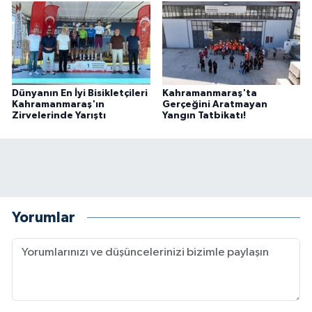
Dünyanın En İyi Bisikletçileri
Kahramanmaraş'ta
Kahramanmaraş'ın
Gerçeğini Aratmayan
Zirvelerinde Yarıştı
Yangın Tatbikatı!
Yorumlar