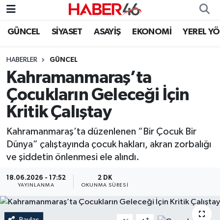
GÜNCEL
SİYASET
ASAYİŞ
EKONOMİ
YEREL Y
GÜNCEL
Nöbetçi Eczaneler
HABERLER
GÜNCEL
SİYASET
Hava Durumu
Kahramanmaraş’ta
EKONOMİ
Kahramanmaraş Namaz Vakitleri
Çocukların Geleceği İçin
Kritik Çalıştay
SPOR
Trafik Durumu
Kahramanmaraş’ta düzenlenen “Bir Çocuk Bir
YAŞAM
Süper Lig Puan Durumu ve Fikstür
Dünya” çalıştayında çocuk hakları, akran zorbalığı
ve şiddetin önlenmesi ele alındı.
TEKNOLOJİ
Tüm Manşetler
18.06.2026 - 17:52
2 DK
YAYINLANMA
OKUNMA SÜRESI
SAĞLIK
Son Dakika Haberleri
EĞİTİM
Haber Arşivi
Paylaş
-
+