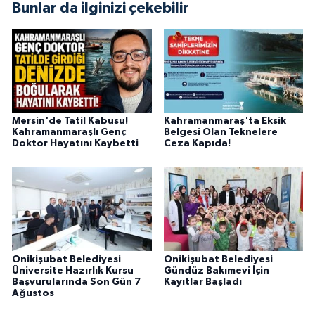
Bunlar da ilginizi çekebilir
Mersin'de Tatil Kabusu!
Kahramanmaraş'ta Eksik
Kahramanmaraşlı Genç
Belgesi Olan Teknelere
Doktor Hayatını Kaybetti
Ceza Kapıda!
Onikişubat Belediyesi
Onikişubat Belediyesi
Üniversite Hazırlık Kursu
Gündüz Bakımevi İçin
Başvurularında Son Gün 7
Kayıtlar Başladı
Ağustos