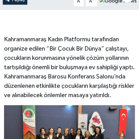
A
A
İLÇE HABERLERİ
KÜLTÜR-SANAT
Kahramanmaraş Kadın Platformu tarafından
KSÜ
organize edilen “Bir Çocuk Bir Dünya” çalıştayı,
çocukların korunmasına yönelik çözüm yollarının
DÜNYA
tartışıldığı önemli bir buluşmaya ev sahipliği yaptı.
ROPORTAJ
Kahramanmaraş Barosu Konferans Salonu’nda
düzenlenen etkinlikte çocukların karşılaştığı riskler
MAGAZİN
ve alınabilecek önlemler masaya yatırıldı.
KADIN-AİLE
YEREL YÖNETİM
MEDYA