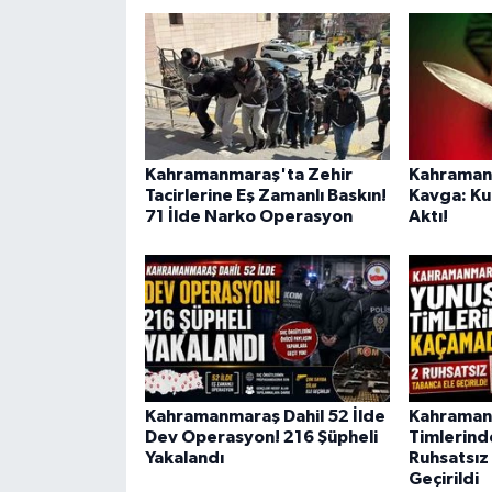
Kahramanmaraş'ta Zehir
Kahramanm
Tacirlerine Eş Zamanlı Baskın!
Kavga: Ku
71 İlde Narko Operasyon
Aktı!
Kahramanmaraş Dahil 52 İlde
Kahraman
Dev Operasyon! 216 Şüpheli
Timlerind
Yakalandı
Ruhsatsız
Geçirildi