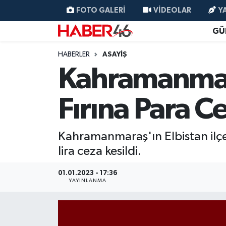
FOTO GALERI
VIDEOLAR
Y
GÜ
GÜNCEL
Nöbetçi Eczaneler
HABERLER
ASAYİŞ
SİYASET
Hava Durumu
Kahramanmar
EKONOMİ
Kahramanmaraş Namaz Vakitleri
Fırına Para Ce
SPOR
Trafik Durumu
Kahramanmaraş'ın Elbistan ilçes
YAŞAM
Süper Lig Puan Durumu ve Fikstür
lira ceza kesildi.
TEKNOLOJİ
Tüm Manşetler
01.01.2023 - 17:36
YAYINLANMA
SAĞLIK
Son Dakika Haberleri
EĞİTİM
Haber Arşivi