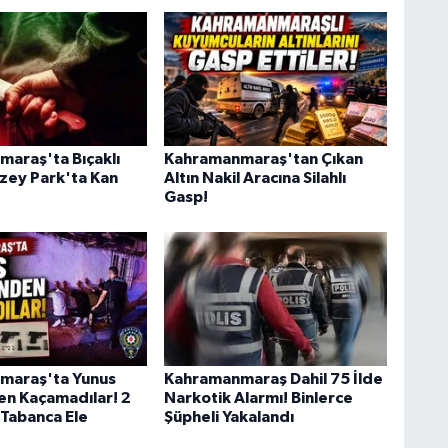
araş'ta Bıçaklı
Kahramanmaraş'tan Çıkan
zey Park'ta Kan
Altın Nakil Aracına Silahlı
Gasp!
maraş'ta Yunus
Kahramanmaraş Dahil 75 İlde
en Kaçamadılar! 2
Narkotik Alarmı! Binlerce
 Tabanca Ele
Şüpheli Yakalandı