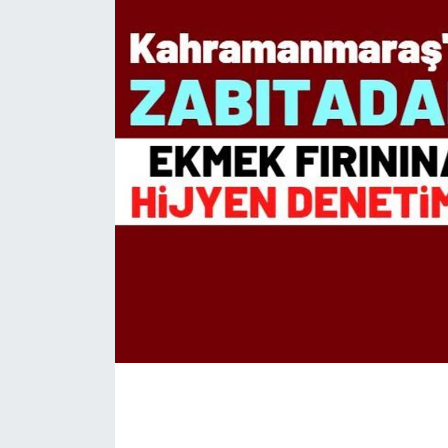
İLÇE HABERLERİ
KÜLTÜR-SANAT
KSÜ
DÜNYA
ROPORTAJ
MAGAZİN
KADIN-AİLE
YEREL YÖNETİM
MEDYA