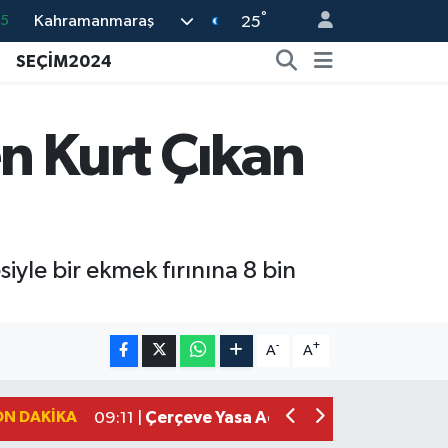
°
Kahramanmaraş
18
25
32
SEÇİM2024
38
03
 Kurt Çıkan
14
35
yle bir ekmek fırınına 8 bin
Kahramanmaraşlı İşçi Adana'daki Tüne
17:19 |
Kahramanmaraş'ta Kayıp Çocuk Sula
15:00 |
-
+
A
A
Kahramanmaraş'ta Zakkum Rüzgârı! K
12:28 |
Kahramanmaraş'ta Kasten Öldürme ve 
12:18 |
ON DAKIKA
Çerçeve Yasa Adalet Komisyonu'ndan
09:11 |
Kahramanmaraş'taki Okul Saldırısı 
09:04 |