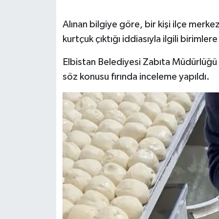
SEÇİM 2011
Alınan bilgiye göre, bir kişi ilçe merke
kurtçuk çıktığı iddiasıyla ilgili birimle
ÜÇÜNCÜ SAYFA
Elbistan Belediyesi Zabıta Müdürlüğü 
BİLİMNET
söz konusu fırında inceleme yapıldı.
Yemek
SİVİL TOPLUM
SEÇİM 2014
KİM KİMDİR
ÇEK GÖNDER