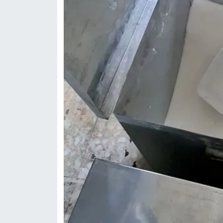
BİLİM TEKNOLOJİ
ASAYİŞ
SEÇİM 2015
ÇEVRE
BİLİM VE TEKNOLOJİ
YARIŞMALAR
TANITIM
HABERDE İNSAN