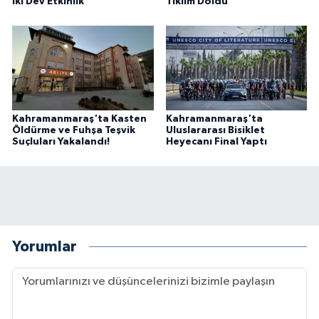
İki Dev Etkinlik
Tıklım Doldu
Kahramanmaraş'ta Kasten
Kahramanmaraş'ta
Öldürme ve Fuhşa Teşvik
Uluslararası Bisiklet
Suçluları Yakalandı!
Heyecanı Final Yaptı
Yorumlar