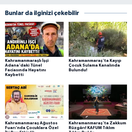
Bunlar da ilginizi çekebilir
Kahramanmaraşlı İşçi
Kahramanmaraş'ta Kayıp
Adana'daki Tünel
Çocuk Sulama Kanalında
Faciasında Hayatını
Bulundu!
Kaybetti
Kahramanmaraş Ağustos
Kahramanmaraş'ta Zakkum
Fuarı'nda Çocuklara Özel
Rüzgârı! KAFUM Tıklım