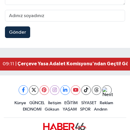
Gönder
Kahramanmaraşlı İşçi Adana'daki Tünel Faciasın
17:19 |
Kahramanmaraş'ta Kayıp Çocuk Sulama Kanalın
15:00 |
Kahramanmaraş'ta Zakkum Rüzgârı! KAFUM Tıkl
12:28 |
Kahramanmaraş'ta Kasten Öldürme ve Fuhşa Teşvi
12:18 |
Çerçeve Yasa Adalet Komisyonu'ndan Geçti! Gö
09:11 |
Kahramanmaraş'taki Okul Saldırısı TBMM Günde
09:04 |
Kahramanmaraş'ta Uluslararası Bisiklet Heyecan
22:09 |
Kahramanmaraş'ta Pusula Maraş Eğitim Merkezi
20:14 |
Kahramanmaraş'ta Tarım İçin Su Seferberliği Ba
20:05 |
Kahramanmaraş'ta 5 Kilometrelik Yolda Sıcak As
Künye
GÜNCEL
İletişim
EĞİTİM
SİYASET
Reklam
20:02 |
EKONOMİ
Göksun
YAŞAM
SPOR
Andırın