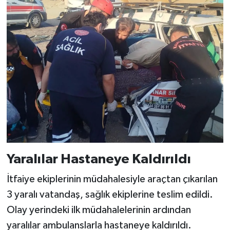
KİTAP
HEDEF2020
OTOMOBİL
MİZAH
TARİH
Genel
Yaralılar Hastaneye Kaldırıldı
Politika
İtfaiye ekiplerinin müdahalesiyle araçtan çıkarılan
YEREL
3 yaralı vatandaş, sağlık ekiplerine teslim edildi.
Olay yerindeki ilk müdahalelerinin ardından
BÖLGEDEN
yaralılar ambulanslarla hastaneye kaldırıldı.