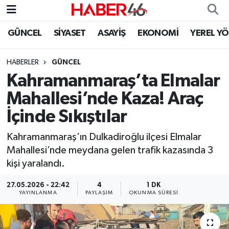
GÜNCEL
SİYASET
ASAYİŞ
EKONOMİ
YEREL Y
GÜNCEL
Nöbetçi Eczaneler
HABERLER
GÜNCEL
SİYASET
Hava Durumu
Kahramanmaraş’ta Elmalar
EKONOMİ
Kahramanmaraş Namaz Vakitleri
Mahallesi’nde Kaza! Araç
İçinde Sıkıştılar
SPOR
Trafik Durumu
Kahramanmaraş’ın Dulkadiroğlu ilçesi Elmalar
YAŞAM
Süper Lig Puan Durumu ve Fikstür
Mahallesi’nde meydana gelen trafik kazasında 3
kişi yaralandı.
TEKNOLOJİ
Tüm Manşetler
27.05.2026 - 22:42
4
1 DK
YAYINLANMA
PAYLAŞIM
OKUNMA SÜRESI
SAĞLIK
Son Dakika Haberleri
EĞİTİM
Haber Arşivi