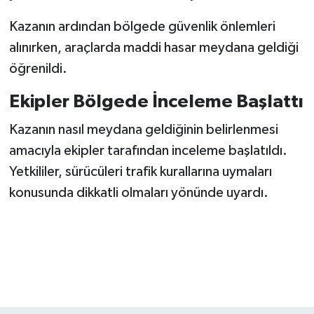
BİLİM TEKNOLOJİ
Kazanın ardından bölgede güvenlik önlemleri
alınırken, araçlarda maddi hasar meydana geldiği
ASAYİŞ
öğrenildi.
SEÇİM 2015
Ekipler Bölgede İnceleme Başlattı
ÇEVRE
Kazanın nasıl meydana geldiğinin belirlenmesi
amacıyla ekipler tarafından inceleme başlatıldı.
BİLİM VE TEKNOLOJİ
Yetkililer, sürücüleri trafik kurallarına uymaları
YARIŞMALAR
konusunda dikkatli olmaları yönünde uyardı.
TANITIM
HABERDE İNSAN