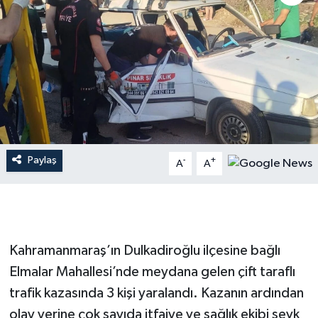
İLÇE HABERLERİ
KÜLTÜR-SANAT
KSÜ
DÜNYA
Paylaş
-
+
A
A
ROPORTAJ
MAGAZİN
KADIN-AİLE
Kahramanmaraş’ın Dulkadiroğlu ilçesine bağlı
Elmalar Mahallesi’nde meydana gelen çift taraflı
YEREL YÖNETİM
trafik kazasında 3 kişi yaralandı. Kazanın ardından
olay yerine çok sayıda itfaiye ve sağlık ekibi sevk
MEDYA