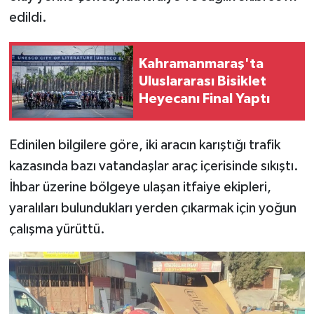
edildi.
SEÇİM 2011
Kahramanmaraş'ta
ÜÇÜNCÜ SAYFA
Uluslararası Bisiklet
Heyecanı Final Yaptı
BİLİMNET
Yemek
Edinilen bilgilere göre, iki aracın karıştığı trafik
kazasında bazı vatandaşlar araç içerisinde sıkıştı.
SİVİL TOPLUM
İhbar üzerine bölgeye ulaşan itfaiye ekipleri,
yaralıları bulundukları yerden çıkarmak için yoğun
SEÇİM 2014
çalışma yürüttü.
KİM KİMDİR
ÇEK GÖNDER