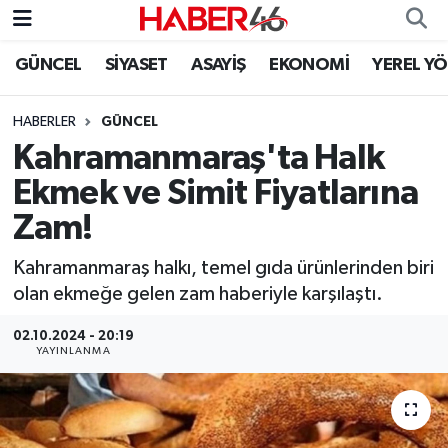
GÜNCEL
SİYASET
ASAYİŞ
EKONOMİ
YEREL Y
GÜNCEL
Nöbetçi Eczaneler
HABERLER
GÜNCEL
SİYASET
Hava Durumu
Kahramanmaraş'ta Halk
EKONOMİ
Kahramanmaraş Namaz Vakitleri
Ekmek ve Simit Fiyatlarına
Zam!
SPOR
Trafik Durumu
Kahramanmaraş halkı, temel gıda ürünlerinden biri
YAŞAM
Süper Lig Puan Durumu ve Fikstür
olan ekmeğe gelen zam haberiyle karşılaştı.
TEKNOLOJİ
Tüm Manşetler
02.10.2024 - 20:19
YAYINLANMA
SAĞLIK
Son Dakika Haberleri
EĞİTİM
Haber Arşivi