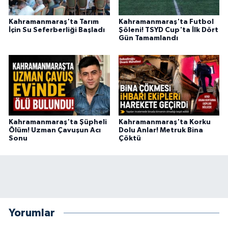
BİLİM TEKNOLOJİ
Kahramanmaraş'ta Tarım
Kahramanmaraş'ta Futbol
İçin Su Seferberliği Başladı
Şöleni! TSYD Cup'ta İlk Dört
ASAYİŞ
Gün Tamamlandı
SEÇİM 2015
ÇEVRE
BİLİM VE TEKNOLOJİ
Kahramanmaraş'ta Şüpheli
Kahramanmaraş'ta Korku
Ölüm! Uzman Çavuşun Acı
Dolu Anlar! Metruk Bina
YARIŞMALAR
Sonu
Çöktü
TANITIM
HABERDE İNSAN
Yorumlar