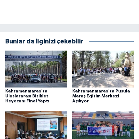
KİTAP
HEDEF2020
OTOMOBİL
Bunlar da ilginizi çekebilir
MİZAH
TARİH
Genel
Kahramanmaraş'ta
Kahramanmaraş'ta Pusula
Uluslararası Bisiklet
Maraş Eğitim Merkezi
Politika
Heyecanı Final Yaptı
Açılıyor
YEREL
BÖLGEDEN