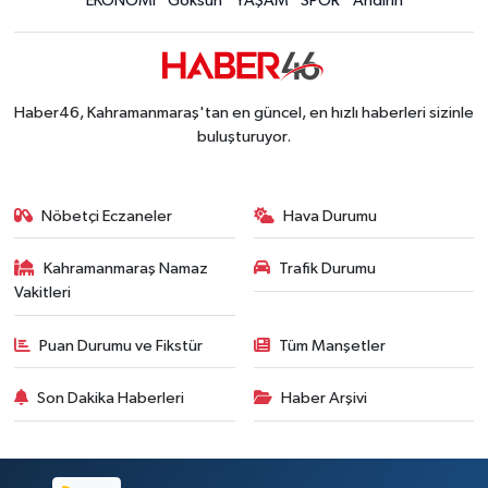
EKONOMİ
Göksun
YAŞAM
SPOR
Andırın
Kahramanmaraş Ağustos Fuarı'nda Funda Arar R
12:31 |
Kahramanmaraş'ta Hacı Murat Caddesi Baştan S
12:20 |
Kahramanmaraş'ta Madrigal Coşkusu! Fuar Alanı
12:09 |
Kahramanmaraş'ta Said Bey Sitesi Davasında 3 K
12:06 |
Haber46, Kahramanmaraş'tan en güncel, en hızlı haberleri sizinle
buluşturuyor.
Nöbetçi Eczaneler
Hava Durumu
Kahramanmaraş Namaz
Trafik Durumu
Vakitleri
Puan Durumu ve Fikstür
Tüm Manşetler
Son Dakika Haberleri
Haber Arşivi