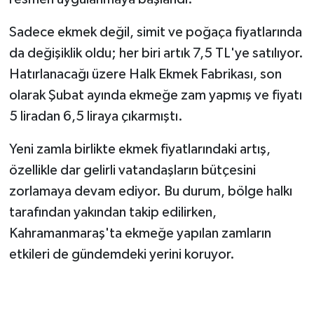
Sadece ekmek değil, simit ve poğaça fiyatlarında
SEÇİM 2011
da değişiklik oldu; her biri artık 7,5 TL'ye satılıyor.
ÜÇÜNCÜ SAYFA
Hatırlanacağı üzere Halk Ekmek Fabrikası, son
olarak Şubat ayında ekmeğe zam yapmış ve fiyatı
BİLİMNET
5 liradan 6,5 liraya çıkarmıştı.
Yemek
Yeni zamla birlikte ekmek fiyatlarındaki artış,
özellikle dar gelirli vatandaşların bütçesini
SİVİL TOPLUM
zorlamaya devam ediyor. Bu durum, bölge halkı
SEÇİM 2014
tarafından yakından takip edilirken,
Kahramanmaraş'ta ekmeğe yapılan zamların
KİM KİMDİR
etkileri de gündemdeki yerini koruyor.
ÇEK GÖNDER