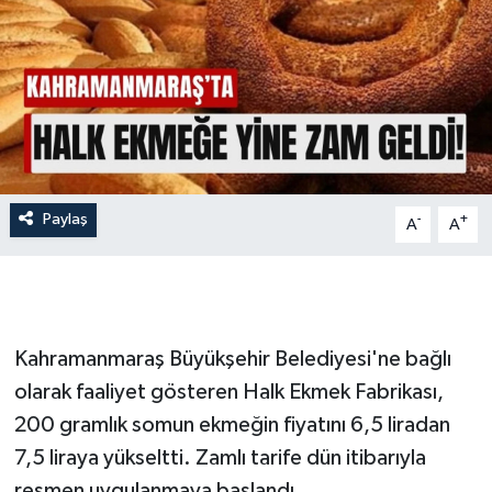
İLÇE HABERLERİ
KÜLTÜR-SANAT
KSÜ
DÜNYA
Paylaş
-
+
A
A
ROPORTAJ
MAGAZİN
Kahramanmaraş Büyükşehir Belediyesi'ne bağlı
KADIN-AİLE
olarak faaliyet gösteren Halk Ekmek Fabrikası,
200 gramlık somun ekmeğin fiyatını 6,5 liradan
YEREL YÖNETİM
7,5 liraya yükseltti. Zamlı tarife dün itibarıyla
MEDYA
resmen uygulanmaya başlandı.