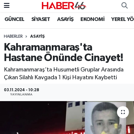
GÜNCEL
SİYASET
ASAYİŞ
EKONOMİ
YEREL Y
GÜNCEL
Nöbetçi Eczaneler
HABERLER
ASAYİŞ
SİYASET
Hava Durumu
Kahramanmaraş'ta
EKONOMİ
Kahramanmaraş Namaz Vakitleri
Hastane Önünde Cinayet!
SPOR
Trafik Durumu
Kahramanmaraş’ta Husumetli Gruplar Arasında
Çıkan Silahlı Kavgada 1 Kişi Hayatını Kaybetti
YAŞAM
Süper Lig Puan Durumu ve Fikstür
03.11.2024 - 10:28
YAYINLANMA
TEKNOLOJİ
Tüm Manşetler
SAĞLIK
Son Dakika Haberleri
EĞİTİM
Haber Arşivi