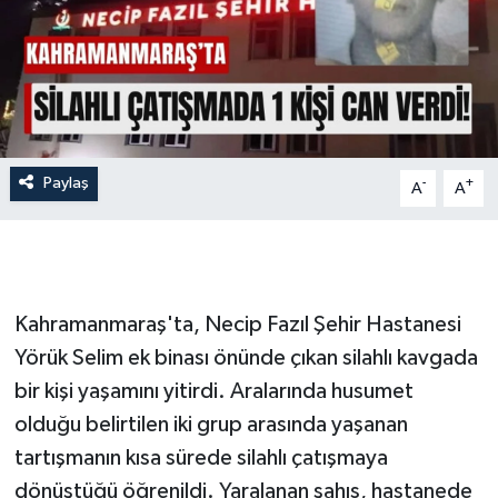
İLÇE HABERLERİ
KÜLTÜR-SANAT
KSÜ
Paylaş
-
+
A
A
DÜNYA
ROPORTAJ
MAGAZİN
Kahramanmaraş'ta, Necip Fazıl Şehir Hastanesi
Yörük Selim ek binası önünde çıkan silahlı kavgada
KADIN-AİLE
bir kişi yaşamını yitirdi. Aralarında husumet
olduğu belirtilen iki grup arasında yaşanan
YEREL YÖNETİM
tartışmanın kısa sürede silahlı çatışmaya
dönüştüğü öğrenildi. Yaralanan şahıs, hastanede
MEDYA