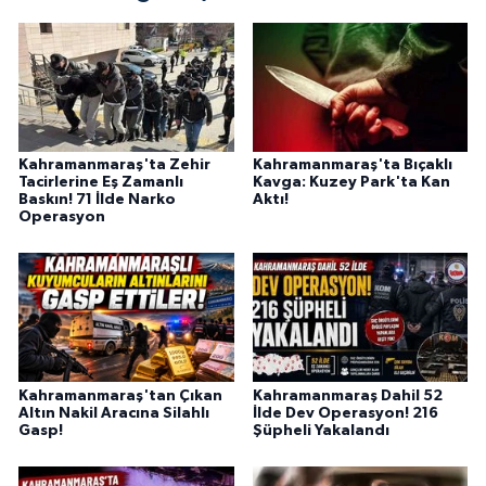
KİTAP
HEDEF2020
OTOMOBİL
Kahramanmaraş'ta Zehir
Kahramanmaraş'ta Bıçaklı
MİZAH
Tacirlerine Eş Zamanlı
Kavga: Kuzey Park'ta Kan
Baskın! 71 İlde Narko
Aktı!
Operasyon
TARİH
Genel
Politika
YEREL
Kahramanmaraş'tan Çıkan
Kahramanmaraş Dahil 52
Altın Nakil Aracına Silahlı
İlde Dev Operasyon! 216
Gasp!
Şüpheli Yakalandı
BÖLGEDEN