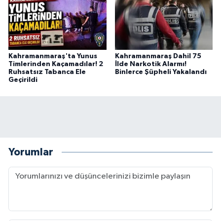
BİLİM TEKNOLOJİ
ASAYİŞ
Kahramanmaraş'ta Yunus
Kahramanmaraş Dahil 75
SEÇİM 2015
Timlerinden Kaçamadılar! 2
İlde Narkotik Alarmı!
Ruhsatsız Tabanca Ele
Binlerce Şüpheli Yakalandı
Geçirildi
ÇEVRE
BİLİM VE TEKNOLOJİ
YARIŞMALAR
Yorumlar
TANITIM
HABERDE İNSAN