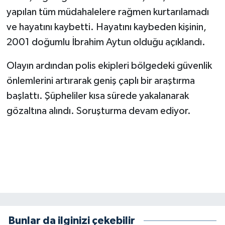
yapılan tüm müdahalelere rağmen kurtarılamadı
SEÇİM 2011
ve hayatını kaybetti. Hayatını kaybeden kişinin,
2001 doğumlu İbrahim Aytun olduğu açıklandı.
ÜÇÜNCÜ SAYFA
Olayın ardından polis ekipleri bölgedeki güvenlik
BİLİMNET
önlemlerini artırarak geniş çaplı bir araştırma
başlattı. Şüpheliler kısa sürede yakalanarak
Yemek
gözaltına alındı. Soruşturma devam ediyor.
SİVİL TOPLUM
SEÇİM 2014
KİM KİMDİR
ÇEK GÖNDER
Bunlar da ilginizi çekebilir