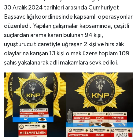
30 Aralık 2024 tarihleri arasında Cumhuriyet
SEÇİM 2011
Başsavcılığı koordinesinde kapsamlı operasyonlar
düzenledi. Yapılan çalışmalar kapsamında, çeşitli
ÜÇÜNCÜ SAYFA
suçlardan arama kararı bulunan 94 kişi,
uyuşturucu ticaretiyle uğraşan 2 kişi ve hırsızlık
BİLİMNET
olaylarına karışan 13 kişi olmak üzere toplam 109
Yemek
şahıs yakalanarak adli makamlara sevk edildi.
SİVİL TOPLUM
SEÇİM 2014
KİM KİMDİR
ÇEK GÖNDER