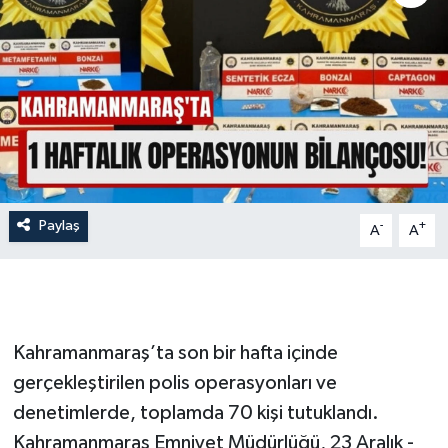
İLÇE HABERLERİ
KÜLTÜR-SANAT
KSÜ
DÜNYA
Paylaş
-
+
A
A
ROPORTAJ
MAGAZİN
KADIN-AİLE
Kahramanmaraş’ta son bir hafta içinde
gerçekleştirilen polis operasyonları ve
YEREL YÖNETİM
denetimlerde, toplamda 70 kişi tutuklandı.
Kahramanmaraş Emniyet Müdürlüğü, 23 Aralık -
MEDYA