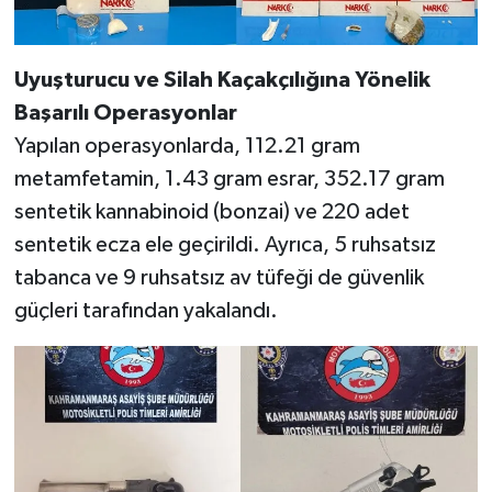
KİTAP
HEDEF2020
Uyuşturucu ve Silah Kaçakçılığına Yönelik
Başarılı Operasyonlar
OTOMOBİL
Yapılan operasyonlarda, 112.21 gram
MİZAH
metamfetamin, 1.43 gram esrar, 352.17 gram
sentetik kannabinoid (bonzai) ve 220 adet
TARİH
sentetik ecza ele geçirildi. Ayrıca, 5 ruhsatsız
tabanca ve 9 ruhsatsız av tüfeği de güvenlik
Genel
güçleri tarafından yakalandı.
Politika
YEREL
BÖLGEDEN