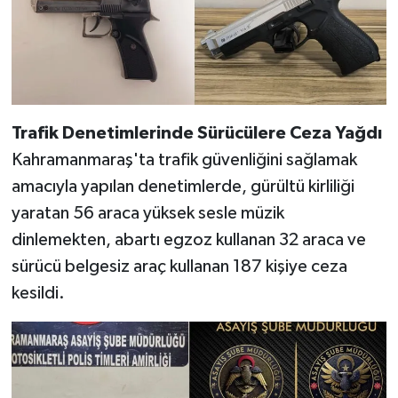
BİLİM TEKNOLOJİ
ASAYİŞ
SEÇİM 2015
Trafik Denetimlerinde Sürücülere Ceza Yağdı
ÇEVRE
Kahramanmaraş'ta trafik güvenliğini sağlamak
amacıyla yapılan denetimlerde, gürültü kirliliği
BİLİM VE TEKNOLOJİ
yaratan 56 araca yüksek sesle müzik
dinlemekten, abartı egzoz kullanan 32 araca ve
YARIŞMALAR
sürücü belgesiz araç kullanan 187 kişiye ceza
TANITIM
kesildi.
HABERDE İNSAN