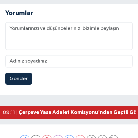
Yorumlar
Gönder
Kahramanmaraşlı İşçi Adana'daki Tünel Faciasın
17:19 |
Kahramanmaraş'ta Kayıp Çocuk Sulama Kanalın
15:00 |
Kahramanmaraş'ta Zakkum Rüzgârı! KAFUM Tıkl
12:28 |
Kahramanmaraş'ta Kasten Öldürme ve Fuhşa Teşvi
12:18 |
Çerçeve Yasa Adalet Komisyonu'ndan Geçti! Gö
09:11 |
Kahramanmaraş'taki Okul Saldırısı TBMM Günde
09:04 |
Kahramanmaraş'ta Uluslararası Bisiklet Heyecan
22:09 |
Kahramanmaraş'ta Pusula Maraş Eğitim Merkezi
20:14 |