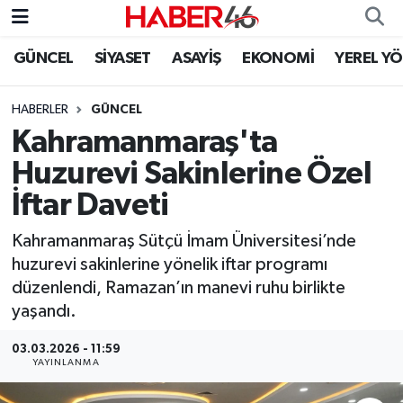
GÜNCEL
SİYASET
ASAYİŞ
EKONOMİ
YEREL Y
GÜNCEL
Nöbetçi Eczaneler
HABERLER
GÜNCEL
SİYASET
Hava Durumu
Kahramanmaraş'ta
EKONOMİ
Kahramanmaraş Namaz Vakitleri
Huzurevi Sakinlerine Özel
İftar Daveti
SPOR
Trafik Durumu
Kahramanmaraş Sütçü İmam Üniversitesi’nde
YAŞAM
Süper Lig Puan Durumu ve Fikstür
huzurevi sakinlerine yönelik iftar programı
düzenlendi, Ramazan’ın manevi ruhu birlikte
TEKNOLOJİ
Tüm Manşetler
yaşandı.
SAĞLIK
Son Dakika Haberleri
03.03.2026 - 11:59
YAYINLANMA
EĞİTİM
Haber Arşivi