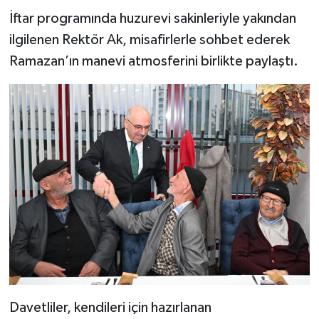
BİLİM TEKNOLOJİ
İftar programında huzurevi sakinleriyle yakından
ilgilenen Rektör Ak, misafirlerle sohbet ederek
ASAYİŞ
Ramazan’ın manevi atmosferini birlikte paylaştı.
SEÇİM 2015
ÇEVRE
BİLİM VE TEKNOLOJİ
YARIŞMALAR
TANITIM
HABERDE İNSAN
Davetliler, kendileri için hazırlanan