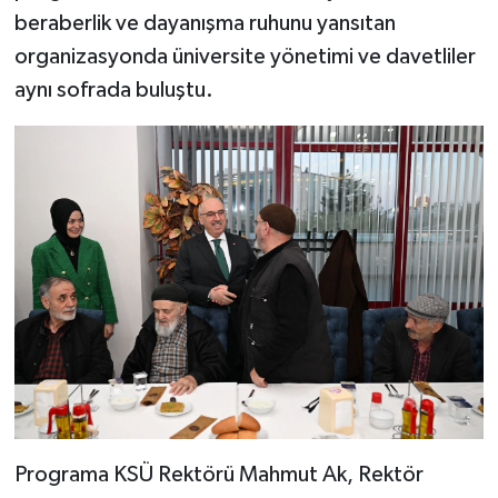
beraberlik ve dayanışma ruhunu yansıtan
SEÇİM 2011
organizasyonda üniversite yönetimi ve davetliler
aynı sofrada buluştu.
ÜÇÜNCÜ SAYFA
BİLİMNET
Yemek
SİVİL TOPLUM
SEÇİM 2014
KİM KİMDİR
ÇEK GÖNDER
Programa KSÜ Rektörü Mahmut Ak, Rektör