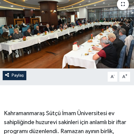
İLÇE HABERLERİ
KÜLTÜR-SANAT
KSÜ
DÜNYA
ROPORTAJ
Paylaş
-
+
A
A
MAGAZİN
KADIN-AİLE
Kahramanmaraş Sütçü İmam Üniversitesi ev
YEREL YÖNETİM
sahipliğinde huzurevi sakinleri için anlamlı bir iftar
programı düzenlendi. Ramazan ayının birlik,
MEDYA