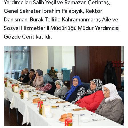
KİTAP
Yardımcıları Salih Yeşil ve Ramazan Çetintaş,
Genel Sekreter İbrahim Palabıyık, Rektör
HEDEF2020
Danışmanı Burak Telli ile Kahramanmaraş Aile ve
Sosyal Hizmetler İl Müdürlüğü Müdür Yardımcısı
OTOMOBİL
Gözde Cerit katıldı.
MİZAH
TARİH
Genel
Politika
YEREL
BÖLGEDEN