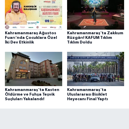
Kahramanmaraş Ağustos
Kahramanmaraş'ta Zakkum
Fuarı'nda Çocuklara Özel
Rüzgârı! KAFUM Tıklım
İki Dev Etkinlik
Tıklım Doldu
Kahramanmaraş'ta Kasten
Kahramanmaraş'ta
Öldürme ve Fuhşa Teşvik
Uluslararası Bisiklet
Suçluları Yakalandı!
Heyecanı Final Yaptı