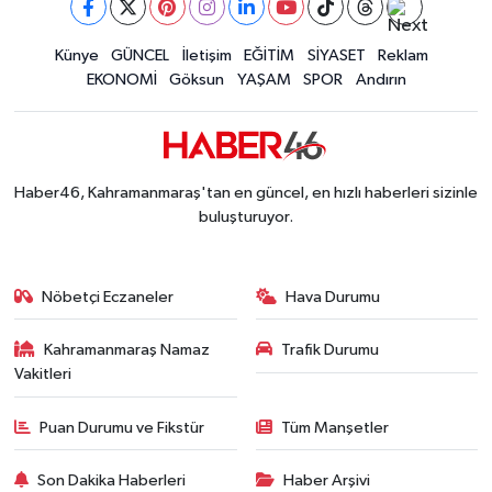
Kahramanmaraş'ta Tarım İçin Su Seferberliği Ba
20:05 |
Kahramanmaraş'ta 5 Kilometrelik Yolda Sıcak As
Künye
GÜNCEL
İletişim
EĞİTİM
SİYASET
Reklam
20:02 |
EKONOMİ
Göksun
YAŞAM
SPOR
Andırın
Haber46, Kahramanmaraş'tan en güncel, en hızlı haberleri sizinle
buluşturuyor.
Nöbetçi Eczaneler
Hava Durumu
Kahramanmaraş Namaz
Trafik Durumu
Vakitleri
Puan Durumu ve Fikstür
Tüm Manşetler
Son Dakika Haberleri
Haber Arşivi