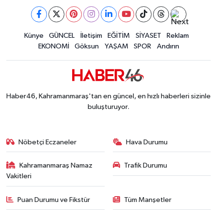
Kahramanmaraş'ta Tarım İçin Su Seferberliği Ba
20:05 |
Kahramanmaraş'ta 5 Kilometrelik Yolda Sıcak As
20:02 |
Kahramanmaraş'ta Şüpheli Ölüm! Uzman Çavuşu
Künye
GÜNCEL
İletişim
EĞİTİM
SİYASET
Reklam
15:22 |
EKONOMİ
Göksun
YAŞAM
SPOR
Andırın
Kahramanmaraş'ta Korku Dolu Anlar! Metruk Bi
15:10 |
Haber46, Kahramanmaraş'tan en güncel, en hızlı haberleri sizinle
buluşturuyor.
Nöbetçi Eczaneler
Hava Durumu
Kahramanmaraş Namaz
Trafik Durumu
Vakitleri
Puan Durumu ve Fikstür
Tüm Manşetler