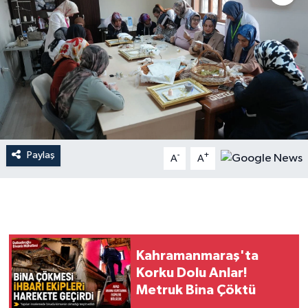
İLÇE HABERLERİ
KÜLTÜR-SANAT
KSÜ
DÜNYA
Paylaş
-
+
A
A
ROPORTAJ
MAGAZİN
KADIN-AİLE
Kahramanmaraş'ta
YEREL YÖNETİM
Korku Dolu Anlar!
Metruk Bina Çöktü
MEDYA