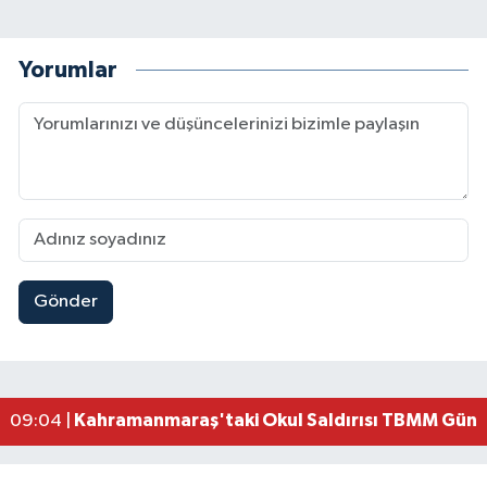
Yorumlar
Gönder
Kahramanmaraş'ta Kayıp Çocuk Sulama Kanalın
15:00 |
Kahramanmaraş'ta Zakkum Rüzgârı! KAFUM Tıkl
12:28 |
Kahramanmaraş'ta Kasten Öldürme ve Fuhşa Teşvi
12:18 |
Çerçeve Yasa Adalet Komisyonu'ndan Geçti! Gö
09:11 |
Kahramanmaraş'taki Okul Saldırısı TBMM Günde
09:04 |
Kahramanmaraş'ta Uluslararası Bisiklet Heyecan
22:09 |
Kahramanmaraş'ta Pusula Maraş Eğitim Merkezi
20:14 |