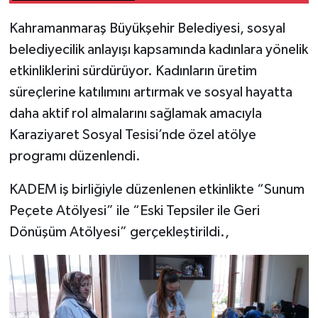
Kahramanmaraş Büyükşehir Belediyesi, sosyal
SEÇİM 2011
belediyecilik anlayışı kapsamında kadınlara yönelik
ÜÇÜNCÜ SAYFA
etkinliklerini sürdürüyor. Kadınların üretim
süreçlerine katılımını artırmak ve sosyal hayatta
BİLİMNET
daha aktif rol almalarını sağlamak amacıyla
Karaziyaret Sosyal Tesisi’nde özel atölye
Yemek
programı düzenlendi.
SİVİL TOPLUM
KADEM iş birliğiyle düzenlenen etkinlikte “Sunum
Peçete Atölyesi” ile “Eski Tepsiler ile Geri
SEÇİM 2014
Dönüşüm Atölyesi” gerçekleştirildi.,
KİM KİMDİR
ÇEK GÖNDER