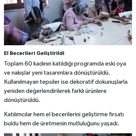
KİTAP
HEDEF2020
OTOMOBİL
MİZAH
El Becerileri Geliştirildi
Toplam 60 kadının katıldığı programda eski oya
TARİH
ve nakışlar yeni tasarımlara dönüştürüldü.
Genel
Kullanılmayan tepsiler ise dekoratif dokunuşlarla
yeniden değerlendirilerek farklı ürünlere
Politika
dönüştürüldü.
YEREL
Katılımcılar hem el becerilerini geliştirme fırsatı
buldu hem de üretmenin mutluluğunu yaşadı.
BÖLGEDEN