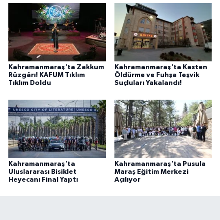
Kahramanmaraş'ta Zakkum
Kahramanmaraş'ta Kasten
Rüzgârı! KAFUM Tıklım
Öldürme ve Fuhşa Teşvik
Tıklım Doldu
Suçluları Yakalandı!
Kahramanmaraş'ta
Kahramanmaraş'ta Pusula
Uluslararası Bisiklet
Maraş Eğitim Merkezi
Heyecanı Final Yaptı
Açılıyor