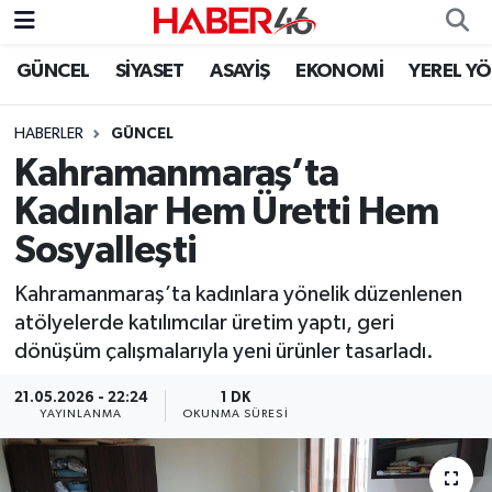
GÜNCEL
SİYASET
ASAYİŞ
EKONOMİ
YEREL Y
GÜNCEL
Nöbetçi Eczaneler
HABERLER
GÜNCEL
SİYASET
Hava Durumu
Kahramanmaraş’ta
EKONOMİ
Kahramanmaraş Namaz Vakitleri
Kadınlar Hem Üretti Hem
Sosyalleşti
SPOR
Trafik Durumu
Kahramanmaraş’ta kadınlara yönelik düzenlenen
YAŞAM
Süper Lig Puan Durumu ve Fikstür
atölyelerde katılımcılar üretim yaptı, geri
dönüşüm çalışmalarıyla yeni ürünler tasarladı.
TEKNOLOJİ
Tüm Manşetler
21.05.2026 - 22:24
1 DK
YAYINLANMA
OKUNMA SÜRESI
SAĞLIK
Son Dakika Haberleri
EĞİTİM
Haber Arşivi