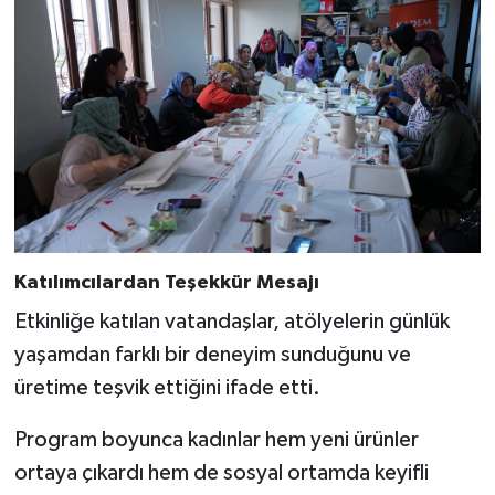
BİLİM TEKNOLOJİ
ASAYİŞ
SEÇİM 2015
ÇEVRE
BİLİM VE TEKNOLOJİ
Katılımcılardan Teşekkür Mesajı
YARIŞMALAR
Etkinliğe katılan vatandaşlar, atölyelerin günlük
yaşamdan farklı bir deneyim sunduğunu ve
TANITIM
üretime teşvik ettiğini ifade etti.
HABERDE İNSAN
Program boyunca kadınlar hem yeni ürünler
ortaya çıkardı hem de sosyal ortamda keyifli