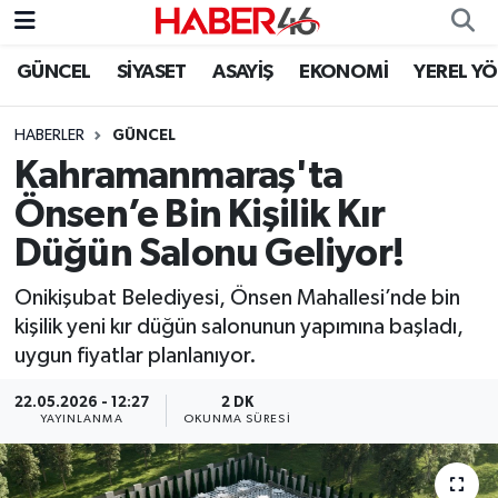
GÜNCEL
SİYASET
ASAYİŞ
EKONOMİ
YEREL Y
GÜNCEL
Nöbetçi Eczaneler
HABERLER
GÜNCEL
SİYASET
Hava Durumu
Kahramanmaraş'ta
EKONOMİ
Kahramanmaraş Namaz Vakitleri
Önsen’e Bin Kişilik Kır
Düğün Salonu Geliyor!
SPOR
Trafik Durumu
Onikişubat Belediyesi, Önsen Mahallesi’nde bin
YAŞAM
Süper Lig Puan Durumu ve Fikstür
kişilik yeni kır düğün salonunun yapımına başladı,
uygun fiyatlar planlanıyor.
TEKNOLOJİ
Tüm Manşetler
22.05.2026 - 12:27
2 DK
YAYINLANMA
OKUNMA SÜRESI
SAĞLIK
Son Dakika Haberleri
EĞİTİM
Haber Arşivi