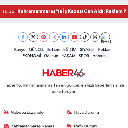
Kahramanmaraş'ta Acı Son! Kayıp Yaşlı Adam Be
21:05 |
Kahramanmaraş'ta İş Kazası Can Aldı: Reklam P
16:36 |
Kahramanmaraş'ta Alternatif Rock Gecesi: Madr
12:44 |
Narkotikten Peş Peşe Operasyon! Kahramanmara
12:28 |
Dedublüman KAFUM'u Salladı! Kahramanmaraş
12:20 |
Kahramanmaraşlı Şehit Aileleri Cumhurbaşkanı E
12:08 |
Kahramanmaraş Ticaret ve Sanayi Odası Yeni Bin
Künye
GÜNCEL
İletişim
EĞİTİM
SİYASET
Reklam
12:01 |
EKONOMİ
Göksun
YAŞAM
SPOR
Andırın
Haber46, Kahramanmaraş'tan en güncel, en hızlı haberleri sizinle
buluşturuyor.
Nöbetçi Eczaneler
Hava Durumu
Kahramanmaraş Namaz
Trafik Durumu