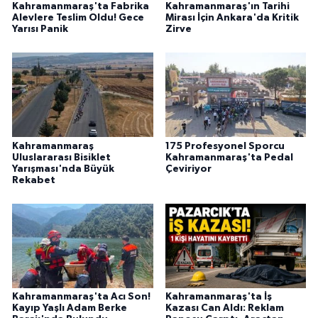
Kahramanmaraş'ta Fabrika
Kahramanmaraş'ın Tarihi
Alevlere Teslim Oldu! Gece
Mirası İçin Ankara'da Kritik
Yarısı Panik
Zirve
Kahramanmaraş
175 Profesyonel Sporcu
Uluslararası Bisiklet
Kahramanmaraş'ta Pedal
Yarışması'nda Büyük
Çeviriyor
Rekabet
Kahramanmaraş'ta Acı Son!
Kahramanmaraş'ta İş
Kayıp Yaşlı Adam Berke
Kazası Can Aldı: Reklam