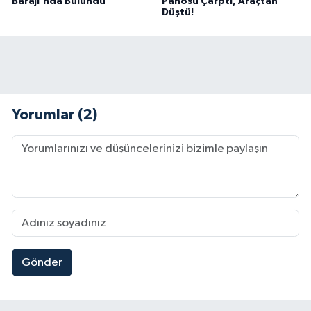
Barajı'nda Bulundu
Panosu Çarptı, Araçtan
Düştü!
Yorumlar (2)
Gönder
Kahramanmaraş'ta Fabrika Alevlere Teslim Oldu!
11:45 |
Kahramanmaraş'ın Tarihi Mirası İçin Ankara'da Kr
22:09 |
Kahramanmaraş'ta Gazneliler Caddesi Yeni Yüzü
21:56 |