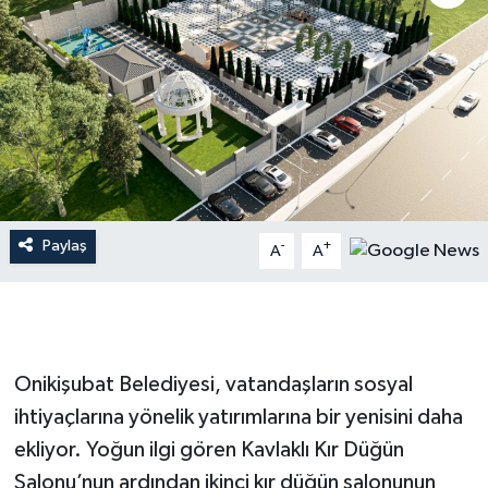
İLÇE HABERLERİ
KÜLTÜR-SANAT
KSÜ
DÜNYA
Paylaş
-
+
A
A
ROPORTAJ
MAGAZİN
KADIN-AİLE
Onikişubat Belediyesi, vatandaşların sosyal
ihtiyaçlarına yönelik yatırımlarına bir yenisini daha
YEREL YÖNETİM
ekliyor. Yoğun ilgi gören Kavlaklı Kır Düğün
Salonu’nun ardından ikinci kır düğün salonunun
MEDYA