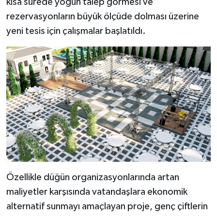
kısa sürede yoğun talep görmesi ve
KİTAP
rezervasyonların büyük ölçüde dolması üzerine
HEDEF2020
yeni tesis için çalışmalar başlatıldı.
OTOMOBİL
MİZAH
TARİH
Genel
Politika
YEREL
Özellikle düğün organizasyonlarında artan
maliyetler karşısında vatandaşlara ekonomik
BÖLGEDEN
alternatif sunmayı amaçlayan proje, genç çiftlerin