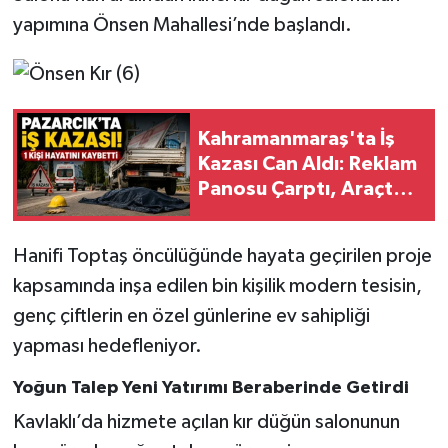
yapımına Önsen Mahallesi’nde başlandı.
SEÇİM 2011
ÜÇÜNCÜ SAYFA
Kahramanmaraş'ta İş
BİLİMNET
Kazası Can Aldı: Reklam
Panosu Çarptı, Araçtan
Yemek
Düştü!
SİVİL TOPLUM
Hanifi Toptaş öncülüğünde hayata geçirilen proje
kapsamında inşa edilen bin kişilik modern tesisin,
SEÇİM 2014
genç çiftlerin en özel günlerine ev sahipliği
yapması hedefleniyor.
KİM KİMDİR
Yoğun Talep Yeni Yatırımı Beraberinde Getirdi
ÇEK GÖNDER
Kavlaklı’da hizmete açılan kır düğün salonunun