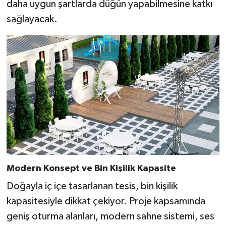
daha uygun şartlarda düğün yapabilmesine katkı
BİLİM TEKNOLOJİ
sağlayacak.
ASAYİŞ
SEÇİM 2015
ÇEVRE
BİLİM VE TEKNOLOJİ
YARIŞMALAR
TANITIM
Modern Konsept ve Bin Kişilik Kapasite
Doğayla iç içe tasarlanan tesis, bin kişilik
HABERDE İNSAN
kapasitesiyle dikkat çekiyor. Proje kapsamında
geniş oturma alanları, modern sahne sistemi, ses