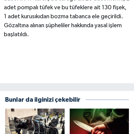
adet pompalı tüfek ve bu tüfeklere ait 130 fişek,
SEÇİM 2011
1 adet kurusıkıdan bozma tabanca ele geçirildi.
Gözaltına alınan şüpheliler hakkında yasal işlem
ÜÇÜNCÜ SAYFA
başlatıldı.
BİLİMNET
Yemek
SİVİL TOPLUM
SEÇİM 2014
Bunlar da ilginizi çekebilir
KİM KİMDİR
ÇEK GÖNDER