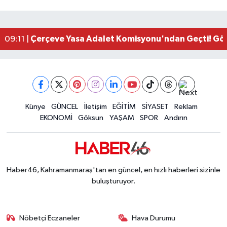
Kahramanmaraş'ta Zakkum Rüzgârı! KAFUM Tıkl
12:28 |
Kahramanmaraş'ta Kasten Öldürme ve Fuhşa Teşvi
12:18 |
Çerçeve Yasa Adalet Komisyonu'ndan Geçti! Gö
09:11 |
Kahramanmaraş'taki Okul Saldırısı TBMM Günde
09:04 |
Kahramanmaraş'ta Uluslararası Bisiklet Heyecan
22:09 |
Kahramanmaraş'ta Pusula Maraş Eğitim Merkezi
20:14 |
Kahramanmaraş'ta Tarım İçin Su Seferberliği Ba
20:05 |
Kahramanmaraş'ta 5 Kilometrelik Yolda Sıcak As
Künye
GÜNCEL
İletişim
EĞİTİM
SİYASET
Reklam
20:02 |
EKONOMİ
Göksun
YAŞAM
SPOR
Andırın
Haber46, Kahramanmaraş'tan en güncel, en hızlı haberleri sizinle
buluşturuyor.
Nöbetçi Eczaneler
Hava Durumu