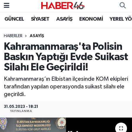
GÜNCEL
SİYASET
ASAYİŞ
EKONOMİ
YEREL Y
GÜNCEL
Nöbetçi Eczaneler
HABERLER
ASAYİŞ
SİYASET
Hava Durumu
Kahramanmaraş'ta Polisin
EKONOMİ
Kahramanmaraş Namaz Vakitleri
Baskın Yaptığı Evde Suikast
Silahı Ele Geçirildi!
SPOR
Trafik Durumu
Kahramanmaraş’ın Elbistan ilçesinde KOM ekipleri
YAŞAM
Süper Lig Puan Durumu ve Fikstür
tarafından yapılan operasyonda suikast silahı ele
geçirildi.
TEKNOLOJİ
Tüm Manşetler
31.05.2023 - 18:21
YAYINLANMA
SAĞLIK
Son Dakika Haberleri
EĞİTİM
Haber Arşivi