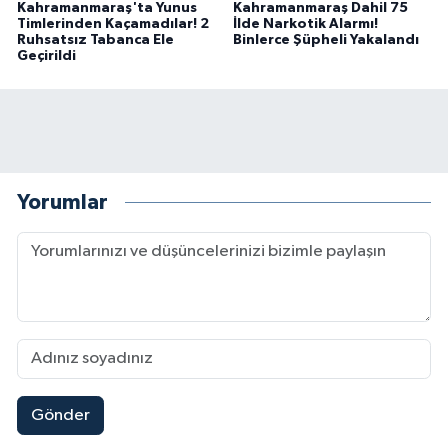
Kahramanmaraş'ta Yunus
Kahramanmaraş Dahil 75
BİLİM TEKNOLOJİ
Timlerinden Kaçamadılar! 2
İlde Narkotik Alarmı!
Ruhsatsız Tabanca Ele
Binlerce Şüpheli Yakalandı
Geçirildi
ASAYİŞ
SEÇİM 2015
ÇEVRE
Yorumlar
BİLİM VE TEKNOLOJİ
YARIŞMALAR
TANITIM
HABERDE İNSAN
Gönder
Kahramanmaraşlı İşçi Adana'daki Tünel Faciasın
17:19 |
Kahramanmaraş'ta Kayıp Çocuk Sulama Kanalın
15:00 |