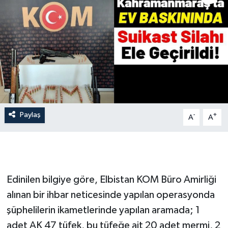
İLÇE HABERLERİ
KÜLTÜR-SANAT
KSÜ
DÜNYA
Paylaş
-
+
A
A
ROPORTAJ
MAGAZİN
KADIN-AİLE
Edinilen bilgiye göre, Elbistan KOM Büro Amirliği
alınan bir ihbar neticesinde yapılan operasyonda
YEREL YÖNETİM
şüphelilerin ikametlerinde yapılan aramada; 1
adet AK 47 tüfek, bu tüfeğe ait 20 adet mermi, 2
MEDYA