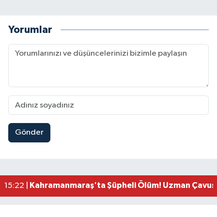
Yorumlar
Gönder
Kahramanmaraş'ta Uluslararası Bisiklet Heyecan
22:09 |
Kahramanmaraş'ta Pusula Maraş Eğitim Merkezi
20:14 |
Kahramanmaraş'ta Tarım İçin Su Seferberliği Ba
20:05 |
Kahramanmaraş'ta 5 Kilometrelik Yolda Sıcak As
20:02 |
Kahramanmaraş'ta Şüpheli Ölüm! Uzman Çavuşu
15:22 |
Kahramanmaraş'ta Korku Dolu Anlar! Metruk Bi
15:10 |
Müge Anlı'da gündeme gelen Palu Ailesi Davasın
12:48 |