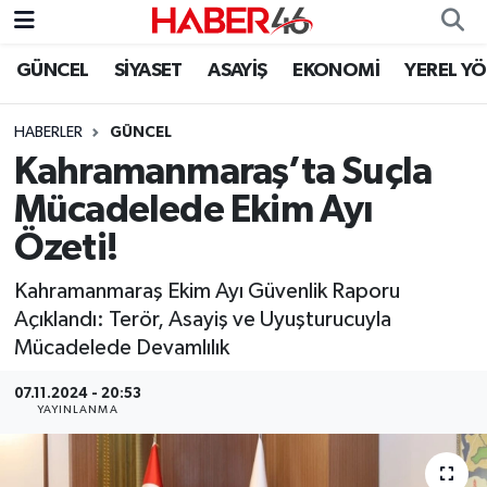
GÜNCEL
SİYASET
ASAYİŞ
EKONOMİ
YEREL Y
GÜNCEL
Nöbetçi Eczaneler
HABERLER
GÜNCEL
SİYASET
Hava Durumu
Kahramanmaraş’ta Suçla
EKONOMİ
Kahramanmaraş Namaz Vakitleri
Mücadelede Ekim Ayı
Özeti!
SPOR
Trafik Durumu
Kahramanmaraş Ekim Ayı Güvenlik Raporu
YAŞAM
Süper Lig Puan Durumu ve Fikstür
Açıklandı: Terör, Asayiş ve Uyuşturucuyla
Mücadelede Devamlılık
TEKNOLOJİ
Tüm Manşetler
07.11.2024 - 20:53
YAYINLANMA
SAĞLIK
Son Dakika Haberleri
EĞİTİM
Haber Arşivi