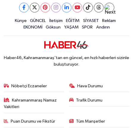
Tayland'daki Okul Saldırısı Kahramanmaraş Acısı
12:39 |
Kahramanmaraş'taki Okul Saldırısı Sonrası Kritik
12:31 |
Kahramanmaraş Ağustos Fuarı'nda Funda Arar R
Künye
GÜNCEL
İletişim
EĞİTİM
SİYASET
Reklam
12:31 |
EKONOMİ
Göksun
YAŞAM
SPOR
Andırın
Kahramanmaraş'ta Hacı Murat Caddesi Baştan S
12:20 |
Kahramanmaraş'ta Madrigal Coşkusu! Fuar Alanı
12:09 |
Kahramanmaraş'ta Said Bey Sitesi Davasında 3 K
12:06 |
Haber46, Kahramanmaraş'tan en güncel, en hızlı haberleri sizinle
buluşturuyor.
Nöbetçi Eczaneler
Hava Durumu
Kahramanmaraş Namaz
Trafik Durumu
Vakitleri
Puan Durumu ve Fikstür
Tüm Manşetler