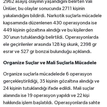
2962 asayiş olayının yaşandığını belirten Vali
BİLİM TEKNOLOJİ
Ünlüer, bu olaylar sonucunda 2711 kişinin
yakalandığını bildirdi. Narkotik suçlarla mücadele
ASAYİŞ
kapsamında düzenlenen 430 operasyonda ise
SEÇİM 2015
449 kişinin gözaltına alındığı ve bu kişilerden
30’unun tutuklandığı belirtildi. Operasyonlarda
ÇEVRE
ele geçirilenler arasında 128 kg skunk, 2398 gr
esrar ve 527 gr bonzai bulunduğu açıklandı.
BİLİM VE TEKNOLOJİ
Organize Suçlar ve Mali Suçlarla Mücadele
YARIŞMALAR
Organize suçlarla mücadelede 6 operasyon
TANITIM
gerçekleştirildiği, 35 kişinin gözaltına alındığı ve
24 kişinin tutuklandığı ifade edildi. Mali suçlar
HABERDE İNSAN
alanında ise 19 operasyon yapıldı ve 22 kişi
hakkında işlem başlatıldı. Operasyonlarda sahte