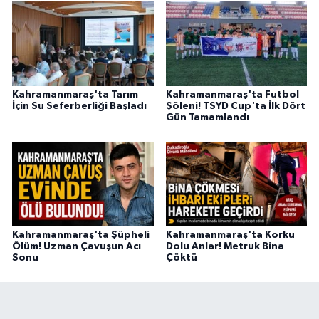
Kahramanmaraş'ta Tarım
Kahramanmaraş'ta Futbol
İçin Su Seferberliği Başladı
Şöleni! TSYD Cup'ta İlk Dört
Gün Tamamlandı
Kahramanmaraş'ta Şüpheli
Kahramanmaraş'ta Korku
Ölüm! Uzman Çavuşun Acı
Dolu Anlar! Metruk Bina
Sonu
Çöktü