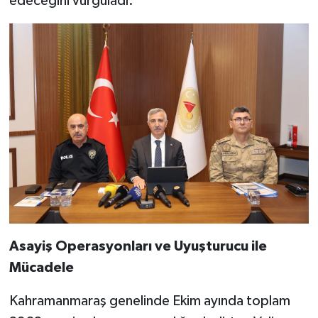
edeceğini vurguladı.
KİTAP
HEDEF2020
OTOMOBİL
MİZAH
TARİH
Genel
Politika
Asayiş Operasyonları ve Uyuşturucu ile
YEREL
Mücadele
BÖLGEDEN
Kahramanmaraş genelinde Ekim ayında toplam