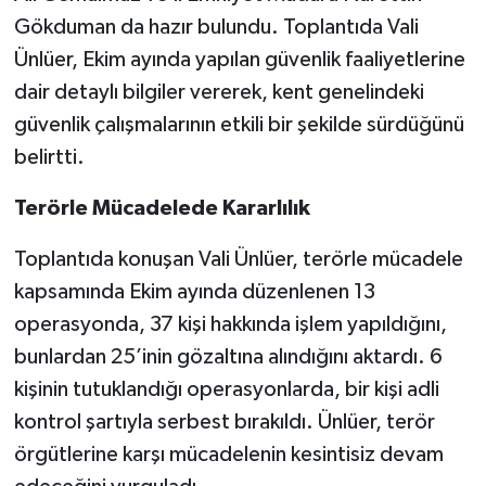
Gökduman da hazır bulundu. Toplantıda Vali
SEÇİM 2011
Ünlüer, Ekim ayında yapılan güvenlik faaliyetlerine
dair detaylı bilgiler vererek, kent genelindeki
ÜÇÜNCÜ SAYFA
güvenlik çalışmalarının etkili bir şekilde sürdüğünü
belirtti.
BİLİMNET
Terörle Mücadelede Kararlılık
Yemek
Toplantıda konuşan Vali Ünlüer, terörle mücadele
SİVİL TOPLUM
kapsamında Ekim ayında düzenlenen 13
operasyonda, 37 kişi hakkında işlem yapıldığını,
SEÇİM 2014
bunlardan 25’inin gözaltına alındığını aktardı. 6
KİM KİMDİR
kişinin tutuklandığı operasyonlarda, bir kişi adli
kontrol şartıyla serbest bırakıldı. Ünlüer, terör
ÇEK GÖNDER
örgütlerine karşı mücadelenin kesintisiz devam