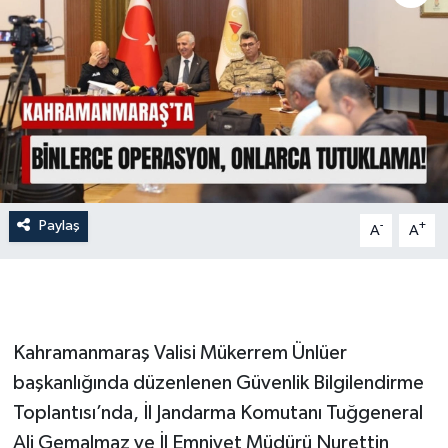
İLÇE HABERLERİ
KÜLTÜR-SANAT
KSÜ
DÜNYA
Paylaş
-
+
A
A
ROPORTAJ
MAGAZİN
KADIN-AİLE
Kahramanmaraş Valisi Mükerrem Ünlüer
başkanlığında düzenlenen Güvenlik Bilgilendirme
YEREL YÖNETİM
Toplantısı’nda, İl Jandarma Komutanı Tuğgeneral
Ali Gemalmaz ve İl Emniyet Müdürü Nurettin
MEDYA