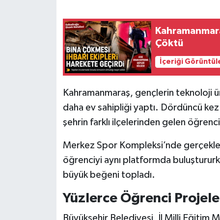
SEÇİM 2011
Kahramanmaraş
Çöktü
ÜÇÜNCÜ SAYFA
İçeriği Görüntül
BİLİMNET
Kahramanmaraş, gençlerin teknoloji ü
Yemek
daha ev sahipliği yaptı. Dördüncü kez
şehrin farklı ilçelerinden gelen öğren
SİVİL TOPLUM
Merkez Spor Kompleksi’nde gerçekleşti
SEÇİM 2014
öğrenciyi aynı platformda buluştururk
KİM KİMDİR
büyük beğeni topladı.
Yüzlerce Öğrenci Projele
ÇEK GÖNDER
Büyükşehir Belediyesi, İl Milli Eğitim M