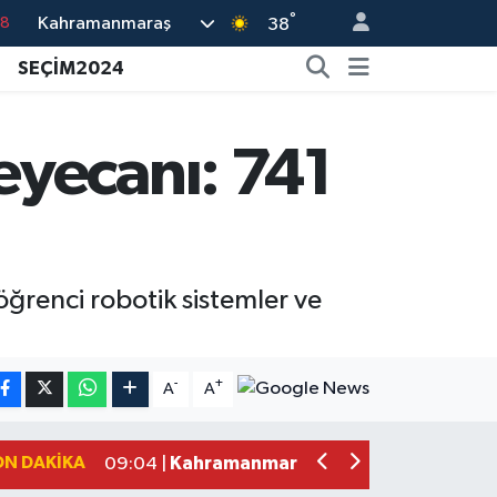
18
°
Kahramanmaraş
38
18
SEÇİM2024
32
38
eyecanı: 741
03
14
ğrenci robotik sistemler ve
Kahramanmaraş'ta Kayıp Çocuk Sula
15:00 |
Kahramanmaraş'ta Zakkum Rüzgârı! K
12:28 |
-
+
A
A
Kahramanmaraş'ta Kasten Öldürme ve 
12:18 |
Çerçeve Yasa Adalet Komisyonu'ndan
09:11 |
ON DAKIKA
Kahramanmaraş'taki Okul Saldırısı 
09:04 |
Kahramanmaraş'ta Uluslararası Bisikl
22:09 |