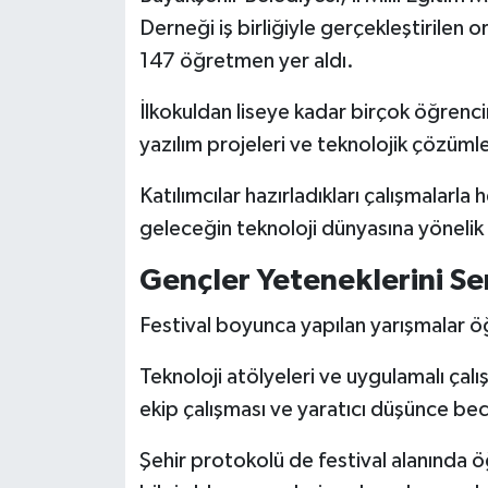
KİTAP
Derneği iş birliğiyle gerçekleştirilen
147 öğretmen yer aldı.
HEDEF2020
İlkokuldan liseye kadar birçok öğrencin
OTOMOBİL
yazılım projeleri ve teknolojik çözümle
MİZAH
Katılımcılar hazırladıkları çalışmalarl
geleceğin teknoloji dünyasına yönelik fi
TARİH
Gençler Yeteneklerini Se
Genel
Festival boyunca yapılan yarışmalar ö
Politika
Teknoloji atölyeleri ve uygulamalı ça
YEREL
ekip çalışması ve yaratıcı düşünce becer
BÖLGEDEN
Şehir protokolü de festival alanında ö