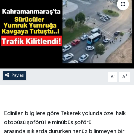
İLÇE HABERLERİ
KÜLTÜR-SANAT
KSÜ
DÜNYA
ROPORTAJ
Paylaş
-
+
A
A
MAGAZİN
KADIN-AİLE
Edinilen bilgilere göre Tekerek yolunda özel halk
YEREL YÖNETİM
otobüsü şoförü ile minübüs şoförü
arasında ışıklarda dururken henüz bilinmeyen bir
MEDYA