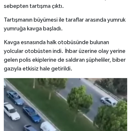
sebepten tartışma çıktı.
SEÇİM 2011
Tartışmanın büyümesi ile taraflar arasında yumruk
yumruğa kavga başladı.
ÜÇÜNCÜ SAYFA
Kavga esnasında halk otobüsünde bulunan
BİLİMNET
yolcular otobüsten indi. İhbar üzerine olay yerine
Yemek
gelen polis ekiplerine de saldıran şüpheliler, biber
gazıyla etkisiz hale getirildi.
SİVİL TOPLUM
SEÇİM 2014
KİM KİMDİR
ÇEK GÖNDER