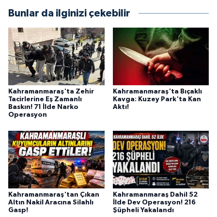
BİLİM TEKNOLOJİ
Bunlar da ilginizi çekebilir
ASAYİŞ
SEÇİM 2015
ÇEVRE
Kahramanmaraş'ta Zehir
Kahramanmaraş'ta Bıçaklı
Tacirlerine Eş Zamanlı
Kavga: Kuzey Park'ta Kan
BİLİM VE TEKNOLOJİ
Baskın! 71 İlde Narko
Aktı!
Operasyon
YARIŞMALAR
TANITIM
HABERDE İNSAN
Kahramanmaraş'tan Çıkan
Kahramanmaraş Dahil 52
Altın Nakil Aracına Silahlı
İlde Dev Operasyon! 216
Gasp!
Şüpheli Yakalandı