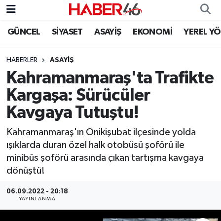
GÜNCEL
SİYASET
ASAYİŞ
EKONOMİ
YEREL Y
GÜNCEL
Nöbetçi Eczaneler
HABERLER
ASAYİŞ
SİYASET
Hava Durumu
Kahramanmaraş'ta Trafikte
EKONOMİ
Kahramanmaraş Namaz Vakitleri
Kargaşa: Sürücüler
Kavgaya Tutuştu!
SPOR
Trafik Durumu
Kahramanmaraş'ın Onikişubat ilçesinde yolda
YAŞAM
Süper Lig Puan Durumu ve Fikstür
ışıklarda duran özel halk otobüsü şoförü ile
minibüs şoförü arasında çıkan tartışma kavgaya
TEKNOLOJİ
Tüm Manşetler
dönüştü!
SAĞLIK
Son Dakika Haberleri
06.09.2022 - 20:18
YAYINLANMA
EĞİTİM
Haber Arşivi