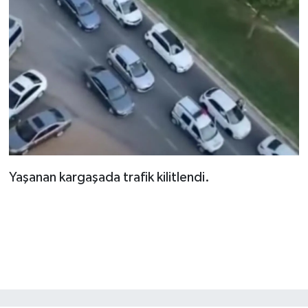
KİTAP
HEDEF2020
OTOMOBİL
MİZAH
TARİH
Yaşanan kargaşada trafik kilitlendi.
Genel
Politika
YEREL
BÖLGEDEN