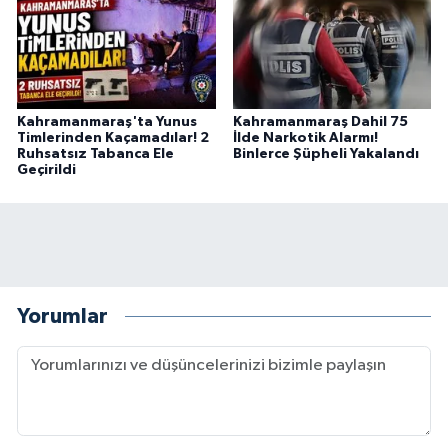
Kahramanmaraş'ta Yunus
Kahramanmaraş Dahil 75
Timlerinden Kaçamadılar! 2
İlde Narkotik Alarmı!
Ruhsatsız Tabanca Ele
Binlerce Şüpheli Yakalandı
Geçirildi
Yorumlar