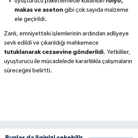
uyuşturucu paketlemede kullanılan
folyo,
KİTAP
makas ve aseton
gibi çok sayıda malzeme
HEDEF2020
ele geçirildi.
Zanlı, emniyetteki işlemlerinin ardından adliyeye
OTOMOBİL
sevk edildi ve çıkarıldığı mahkemece
MİZAH
tutuklanarak cezaevine gönderildi
. Yetkililer,
uyuşturucu ile mücadelede kararlılıkla çalışmaların
TARİH
süreceğini belirtti.
Genel
Politika
YEREL
BÖLGEDEN
Bunlar da ilginizi çekebilir