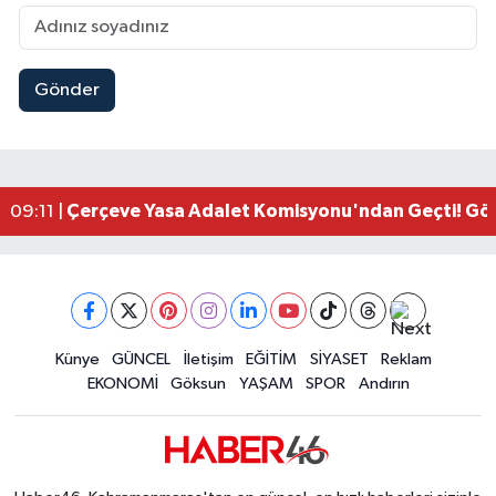
Gönder
Kahramanmaraşlı İşçi Adana'daki Tünel Faciasın
17:19 |
Kahramanmaraş'ta Kayıp Çocuk Sulama Kanalın
15:00 |
Kahramanmaraş'ta Zakkum Rüzgârı! KAFUM Tıkl
12:28 |
Kahramanmaraş'ta Kasten Öldürme ve Fuhşa Teşvi
12:18 |
Çerçeve Yasa Adalet Komisyonu'ndan Geçti! Gö
09:11 |
Kahramanmaraş'taki Okul Saldırısı TBMM Günde
09:04 |
Kahramanmaraş'ta Uluslararası Bisiklet Heyecan
22:09 |
Kahramanmaraş'ta Pusula Maraş Eğitim Merkezi
20:14 |
Kahramanmaraş'ta Tarım İçin Su Seferberliği Ba
20:05 |
Kahramanmaraş'ta 5 Kilometrelik Yolda Sıcak As
Künye
GÜNCEL
İletişim
EĞİTİM
SİYASET
Reklam
20:02 |
EKONOMİ
Göksun
YAŞAM
SPOR
Andırın