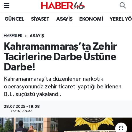
GÜNCEL
SİYASET
ASAYİŞ
EKONOMİ
YEREL Y
GÜNCEL
Nöbetçi Eczaneler
HABERLER
ASAYİŞ
SİYASET
Hava Durumu
Kahramanmaraş’ta Zehir
EKONOMİ
Kahramanmaraş Namaz Vakitleri
Tacirlerine Darbe Üstüne
Darbe!
SPOR
Trafik Durumu
Kahramanmaraş’ta düzenlenen narkotik
YAŞAM
Süper Lig Puan Durumu ve Fikstür
operasyonunda zehir ticareti yaptığı belirlenen
B.L. suçüstü yakalandı.
TEKNOLOJİ
Tüm Manşetler
28.07.2025 - 19:08
YAYINLANMA
SAĞLIK
Son Dakika Haberleri
EĞİTİM
Haber Arşivi