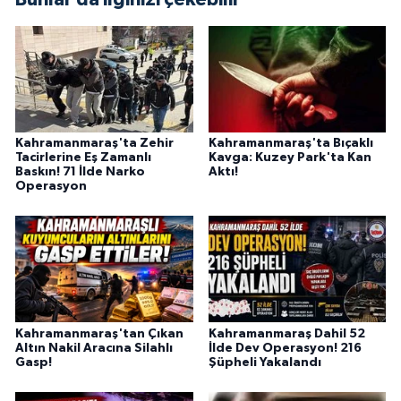
BİLİM TEKNOLOJİ
ASAYİŞ
SEÇİM 2015
Kahramanmaraş'ta Zehir
Kahramanmaraş'ta Bıçaklı
ÇEVRE
Tacirlerine Eş Zamanlı
Kavga: Kuzey Park'ta Kan
Baskın! 71 İlde Narko
Aktı!
Operasyon
BİLİM VE TEKNOLOJİ
YARIŞMALAR
TANITIM
Kahramanmaraş'tan Çıkan
Kahramanmaraş Dahil 52
HABERDE İNSAN
Altın Nakil Aracına Silahlı
İlde Dev Operasyon! 216
Gasp!
Şüpheli Yakalandı