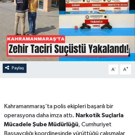
İLÇE HABERLERİ
KÜLTÜR-SANAT
KSÜ
DÜNYA
Paylaş
-
+
A
A
ROPORTAJ
MAGAZİN
KADIN-AİLE
Kahramanmaraş’ta polis ekipleri başarılı bir
operasyona daha imza attı.
Narkotik Suçlarla
YEREL YÖNETİM
Mücadele Şube Müdürlüğü
, Cumhuriyet
Başsavcılığı koordinesinde yürüttüğü çalışmalar
MEDYA