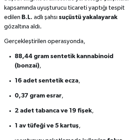
kapsamında uyuşturucu ticareti yaptığı tespit
SEÇİM 2011
edilen
B.L.
adlı şahsı
suçüstü yakalayarak
gözaltına aldı.
ÜÇÜNCÜ SAYFA
Gerçekleştirilen operasyonda,
BİLİMNET
88,44 gram sentetik kannabinoid
Yemek
(bonzai)
,
SİVİL TOPLUM
16 adet sentetik ecza
,
SEÇİM 2014
0,37 gram esrar
,
KİM KİMDİR
2 adet tabanca ve 19 fişek
,
1 av tüfeği ve 5 kartuş
,
ÇEK GÖNDER