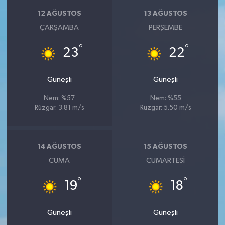
KİTAP
12 AĞUSTOS
13 AĞUSTOS
ÇARŞAMBA
PERŞEMBE
HEDEF2020
°
°
23
22
OTOMOBİL
Güneşli
Güneşli
MİZAH
Nem: %57
Nem: %55
TARİH
Rüzgar: 3.81 m/s
Rüzgar: 5.50 m/s
Genel
14 AĞUSTOS
15 AĞUSTOS
Politika
CUMA
CUMARTESI
°
°
YEREL
19
18
BÖLGEDEN
Güneşli
Güneşli