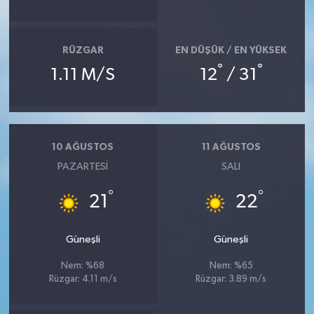
SEÇİM 2011
RÜZGAR
EN DÜŞÜK / EN YÜKSEK
ÜÇÜNCÜ SAYFA
°
°
1.11 M/S
12
/ 31
BİLİMNET
Yemek
10 AĞUSTOS
11 AĞUSTOS
PAZARTESI
SALI
SİVİL TOPLUM
°
°
21
22
SEÇİM 2014
Güneşli
Güneşli
KİM KİMDİR
Nem: %68
Nem: %65
Rüzgar: 4.11 m/s
Rüzgar: 3.89 m/s
ÇEK GÖNDER