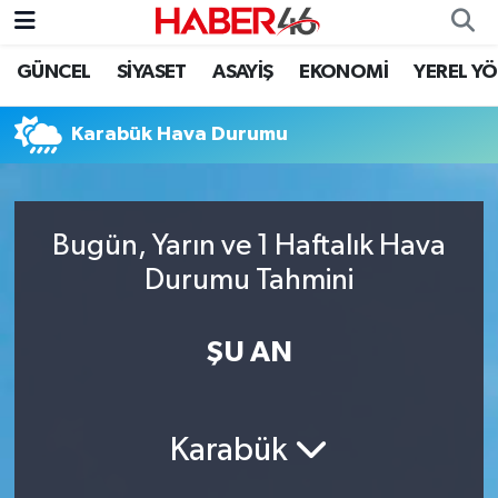
GÜNCEL
SİYASET
ASAYİŞ
EKONOMİ
YEREL Y
GÜNCEL
Nöbetçi Eczaneler
Karabük Hava Durumu
SİYASET
Hava Durumu
EKONOMİ
Kahramanmaraş Namaz Vakitleri
Bugün, Yarın ve 1 Haftalık Hava
SPOR
Trafik Durumu
Durumu Tahmini
YAŞAM
Süper Lig Puan Durumu ve Fikstür
ŞU AN
TEKNOLOJİ
Tüm Manşetler
SAĞLIK
Son Dakika Haberleri
Karabük
EĞİTİM
Haber Arşivi