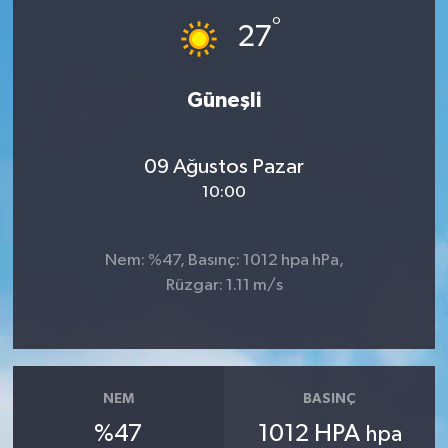
°
27
İLÇE HABERLERİ
KÜLTÜR-SANAT
Güneşli
KSÜ
09 Ağustos Pazar
DÜNYA
10:00
ROPORTAJ
Nem: %47, Basınç: 1012 hpa hPa,
Rüzgar: 1.11 m/s
MAGAZİN
KADIN-AİLE
YEREL YÖNETİM
NEM
BASINÇ
%47
1012 HPA
hpa
MEDYA