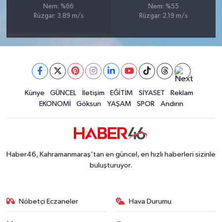
Nem: %66
Nem: %55
BİLİM TEKNOLOJİ
Rüzgar: 3.89 m/s
Rüzgar: 2.19 m/s
ASAYİŞ
SEÇİM 2015
ÇEVRE
Künye
GÜNCEL
İletişim
EĞİTİM
SİYASET
Reklam
EKONOMİ
Göksun
YAŞAM
SPOR
Andırın
BİLİM VE TEKNOLOJİ
YARIŞMALAR
Haber46, Kahramanmaraş'tan en güncel, en hızlı haberleri sizinle
TANITIM
buluşturuyor.
HABERDE İNSAN
Nöbetçi Eczaneler
Hava Durumu